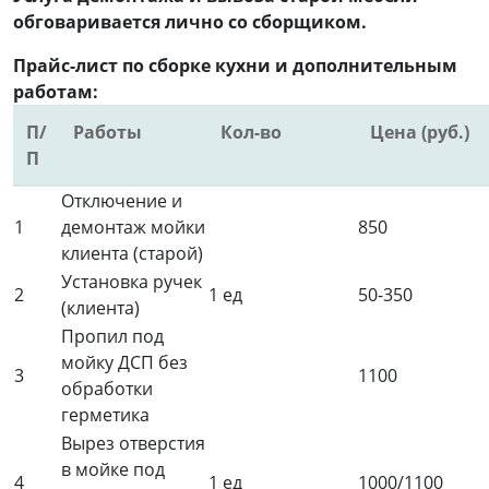
обговаривается лично со сборщиком.
Прайс-лист по сборке кухни и дополнительным
работам:
П/
Работы
Кол-во
Цена (руб.)
П
Отключение и
1
демонтаж мойки
850
клиента (старой)
Установка ручек
2
1 ед
50-350
(клиента)
Пропил под
мойку ДСП без
3
1100
обработки
герметика
Вырез отверстия
в мойке под
4
1 ед
1000/1100