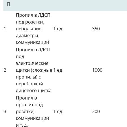
П
Пропил в ЛДСП
под розетки,
1
небольшие
1 ед
350
диаметры
коммуникаций
Пропил в ЛДСП
под
электрические
2
щитки (сложные
1 ед
1000
пропилы) с
переборкой
лицевого щитка
Пропил в
оргалит под
3
розетки,
1 ед
200
коммуникации
и т. д.