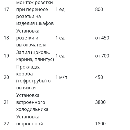
монтаж розетки
17
при переносе
1 ед.
800
розетки на
изделия шкафов
Установка
18
розетки и
1 ед
от 450
выключателя
Запил (цоколь,
19
1 ед
от 700
карниз, плинтус)
Прокладка
короба
20
1 м/п
450
(гофротрубы) от
вытяжки
Установка
21
встроенного
3800
холодильника
Установка
22
встроенной
1800