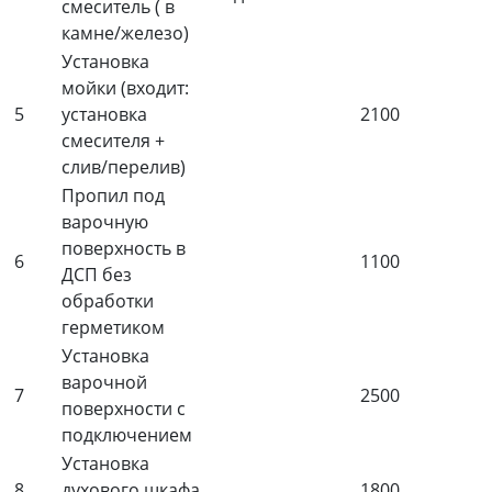
смеситель ( в
камне/железо)
Установка
мойки (входит:
5
установка
2100
смесителя +
слив/перелив)
Пропил под
варочную
поверхность в
6
1100
ДСП без
обработки
герметиком
Установка
варочной
7
2500
поверхности с
подключением
Установка
8
духового шкафа
1800