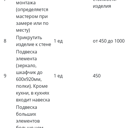
монтажа
изделия
(определяется
мастером при
замере или по
месту)
Прикрутить
8
1 ед
от 450 до 1000
изделие к стене
Подвеска
элемента
(зеркало,
шкафчик до
9
1 ед
450
600х920мм,
полки). Кроме
кухни, в кухнях
входит навеска
Подвеска
больших
элементов
больше чем