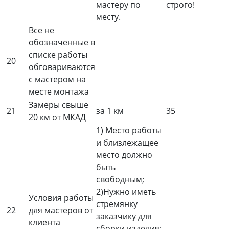
мастеру по
строго!
месту.
Все не
обозначенные в
списке работы
20
обговариваются
с мастером на
месте монтажа
Замеры свыше
21
за 1 км
35
20 км от МКАД
1) Место работы
и близлежащее
место должно
быть
свободным;
2)Нужно иметь
Условия работы
стремянку
22
для мастеров от
заказчику для
клиента
сборки изделия;