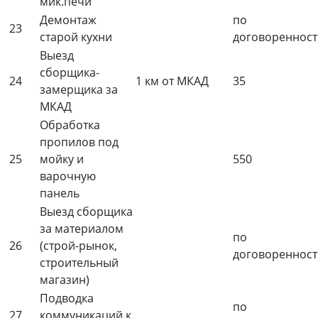
мик.печи
Демонтаж
по
23
старой кухни
договоренност
Выезд
сборщика-
24
1 км от МКАД
35
замерщика за
МКАД
Обработка
пропилов под
25
мойку и
550
варочную
панель
Выезд сборщика
за материалом
по
26
(строй-рынок,
договоренност
строительный
магазин)
Подводка
по
27
коммуникаций к