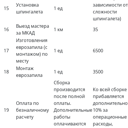
Установка
зависимости от
15
1 ед
шпингалета
сложности
шпингалета)
Выезд мастера
16
1 км
35
за МКАД
Изготовления
еврозапила (с
17
1 ед
6500
монтажом) по
месту
Монтаж
18
1 ед
3500
еврозапила
Сборка
производится
Ко всей сборке
после полной
прибавляется
Оплата по
оплаты.
дополнительно
19
безналичному
Дополнительные
10% за
расчету
работы
операционные
оплачиваются
расходы,