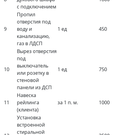
с подключением
Пропил
отверстия под
9
воду и
1 ед
450
канализацию,
газ в ЛДСП
Вырез отверстия
под
выключатель
10
1 ед
750
или розетку в
стеновой
панели из ДСП
Навеска
11
рейлинга
за 1 п. м.
1000
(клиента)
Установка
встроенной
стиральной