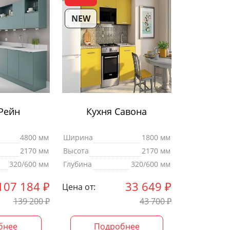
NEW
Рейн
Кухня Савона
4800 мм
Ширина
1800 мм
2170 мм
Высота
2170 мм
320/600 мм
Глубина
320/600 мм
107 184
₽
33 649
₽
Цена от:
139 200
₽
43 700
₽
бнее
Подробнее