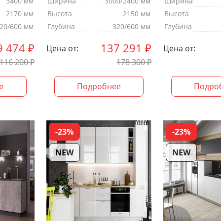
3400 мм
Ширина
3000/2400 мм
Ширина
2170 мм
Высота
2150 мм
Высота
20/600 мм
Глубина
320/600 мм
Глубина
9 474
₽
137 291
₽
Цена от:
Цена от:
116 200
₽
178 300
₽
е
Подробнее
Подро
-23%
-23%
NEW
NEW