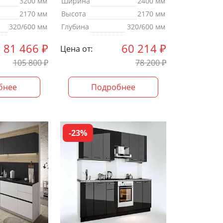
3200 мм
Ширина
2400 мм
2170 мм
Высота
2170 мм
320/600 мм
Глубина
320/600 мм
81 466
₽
60 214
₽
Цена от:
105 800
₽
78 200
₽
бнее
Подробнее
-23%