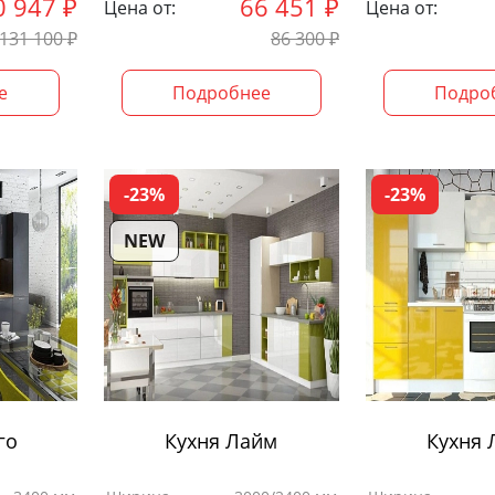
0 947
₽
66 451
₽
Цена от:
Цена от:
131 100
₽
86 300
₽
е
Подробнее
Подро
-23%
-23%
NEW
го
Кухня Лайм
Кухня