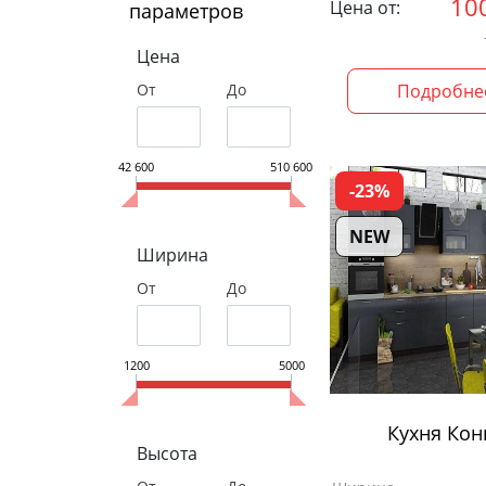
10
Цена от:
параметров
Цена
От
До
Подробне
42 600
510 600
-23%
NEW
Ширина
От
До
1200
5000
Кухня Кон
Высота