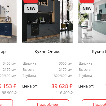
NEW
NEW
фир
Кухня Оникс
Кухня 
3400 мм
Ширина
3000 мм
Ширина
2170 мм
Высота
2170 мм
Высота
20/600 мм
Глубина
320/600 мм
Глубина
6 153
₽
89 628
₽
Цена от:
Цена от:
98 900
₽
116 400
₽
е
Подробнее
Подро