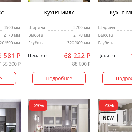
кс
Кухня Милк
Кухня 
4500 мм
Ширина
2700 мм
Ширина
2170 мм
Высота
2170 мм
Высота
20/600 мм
Глубина
320/600 мм
Глубина
9 581
₽
68 222
₽
Цена от:
Цена от:
155 300
₽
88 600
₽
е
Подробнее
Подро
-23%
-23%
NEW