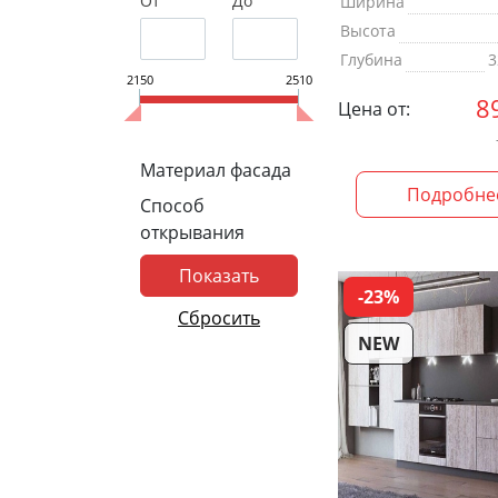
От
До
Ширина
Высота
Глубина
3
2150
2510
8
Цена от:
Материал фасада
Подробне
Способ
открывания
-23%
NEW