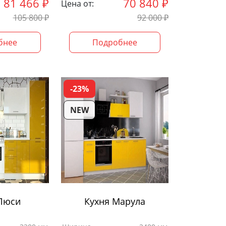
81 466
₽
70 840
₽
Цена от:
105 800
₽
92 000
₽
бнее
Подробнее
-23%
NEW
 Люси
Кухня Марула