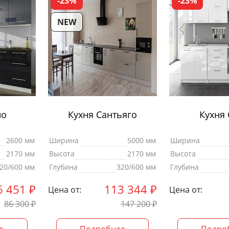
-23%
-23%
NEW
но
Кухня Сантьяго
Кухня 
2600 мм
Ширина
5000 мм
Ширина
2170 мм
Высота
2170 мм
Высота
20/600 мм
Глубина
320/600 мм
Глубина
6 451
₽
113 344
₽
Цена от:
Цена от:
86 300
₽
147 200
₽