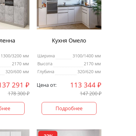
ленна
Кухня Омело
1300/3200 мм
Ширина
3100/1400 мм
2170 мм
Высота
2170 мм
320/600 мм
Глубина
320/620 мм
137 291
₽
113 344
₽
Цена от:
178 300
₽
147 200
₽
бнее
Подробнее