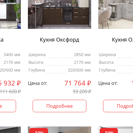
ка
Кухня Оксфорд
Кухня О
3400 мм
Ширина
2850 мм
Ширина
2170 мм
Высота
2170 мм
Высота
20/600 мм
Глубина
320/600 мм
Глубина
5 932
₽
71 764
₽
Цена от:
Цена от:
111 600
₽
93 200
₽
е
Подробнее
Подро