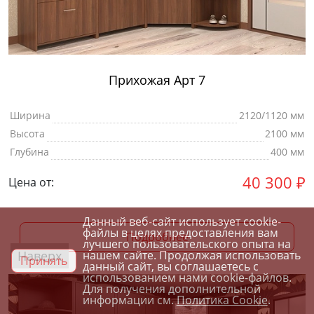
Прихожая Арт 7
Ширина
2120/1120 мм
Высота
2100 мм
Глубина
400 мм
40 300
₽
Цена от:
Данный веб-сайт использует cookie-
файлы в целях предоставления вам
Подробнее
лучшего пользовательского опыта на
Наверх
нашем сайте. Продолжая использовать
Принять
данный сайт, вы соглашаетесь с
использованием нами cookie-файлов.
Для получения дополнительной
информации см.
Политика Cookie
.