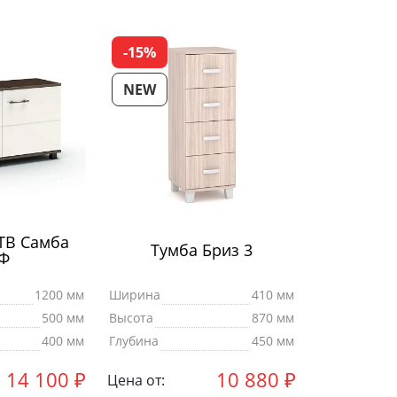
-15%
NEW
ТВ Самба
Тумба Бриз 3
Ф
1200 мм
Ширина
410 мм
500 мм
Высота
870 мм
400 мм
Глубина
450 мм
14 100
₽
10 880
₽
Цена от: