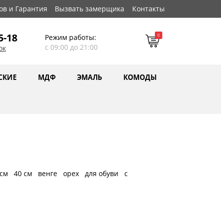
ов и Гарантия
Вызвать замерщика
Контакты
5-18
0
Режим работы:
с 09:00 до 21:00
ок
СКИЕ
МДФ
ЭМАЛЬ
КОМОДЫ
 см
40 см
венге
орех
для обуви
с