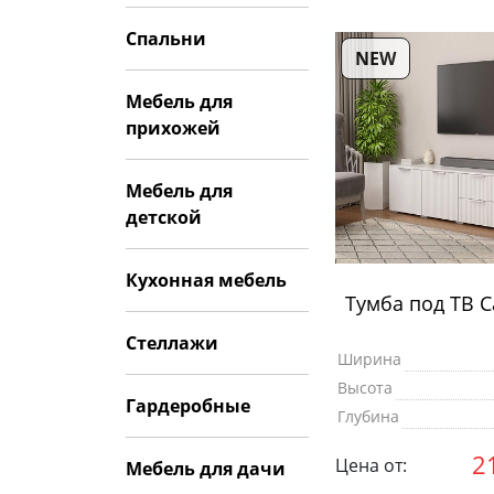
Спальни
NEW
Мебель для
прихожей
Мебель для
детской
Кухонная мебель
Тумба под ТВ 
Стеллажи
Ширина
Высота
Гардеробные
Глубина
2
Цена от:
Мебель для дачи