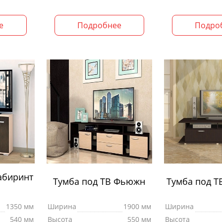
е
Подробнее
Подро
абиринт
Тумба под ТВ Фьюжн
Тумба под Т
1350 мм
Ширина
1900 мм
Ширина
540 мм
Высота
550 мм
Высота