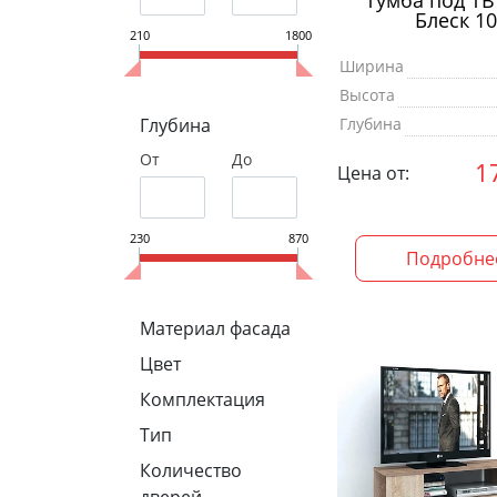
Тумба под Т
Блеск 10
210
1800
Ширина
Высота
Глубина
Глубина
От
До
1
Цена от:
230
870
Подробне
Материал фасада
Цвет
Комплектация
Тип
Количество