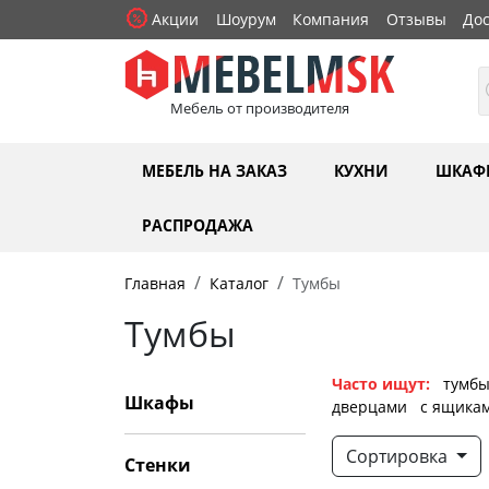
Акции
Шоурум
Компания
Отзывы
Дос
Мебель от производителя
МЕБЕЛЬ НА ЗАКАЗ
КУХНИ
ШКАФ
РАСПРОДАЖА
Главная
Каталог
Тумбы
Тумбы
Часто ищут:
тумбы
Шкафы
дверцами
с ящика
Сортировка
Стенки