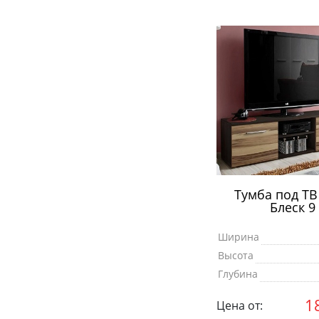
Тумба под Т
Блеск 9
Ширина
Высота
Глубина
1
Цена от: