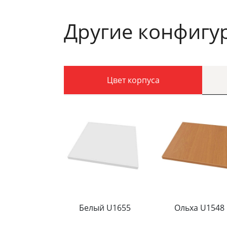
Другие конфигу
Цвет корпуса
Белый U1655
Ольха U1548