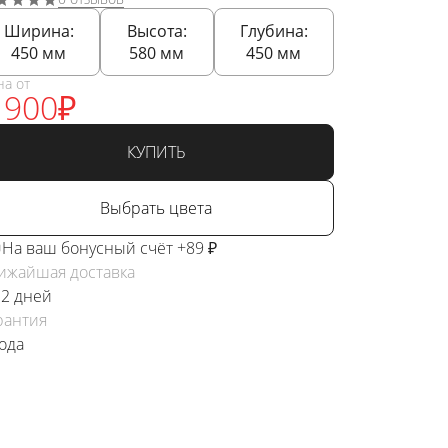
Ширина:
Высота:
Глубина:
450
мм
580
мм
450
мм
на от
 900
₽
КУПИТЬ
Выбрать цвета
На ваш бонусный счёт +89 ₽
ижайшая доставка
 2 дней
рантия
года