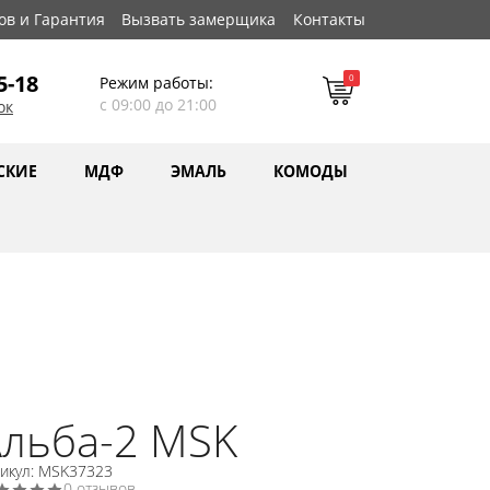
ов и Гарантия
Вызвать замерщика
Контакты
5-18
0
Режим работы:
с 09:00 до 21:00
ок
СКИЕ
МДФ
ЭМАЛЬ
КОМОДЫ
льба-2 MSK
тикул: MSK37323
0 отзывов