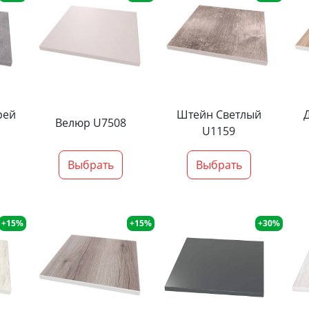
рей
Штейн Светлый
Велюр U7508
U1159
Выбрать
Выбрать
+15%
+15%
+30%