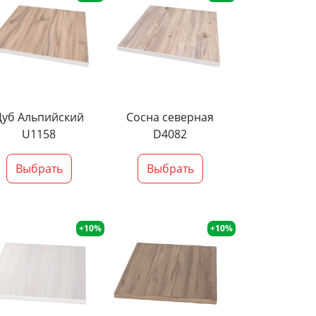
Дуб Альпийский
Сосна северная
U1158
D4082
Выбрать
Выбрать
+10%
+10%