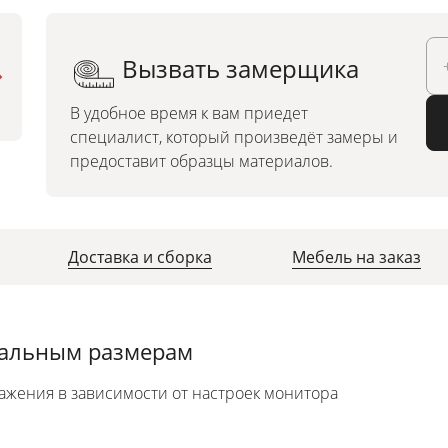
Вызвать замерщика
Можно заказать по
индивидуальным размерам
В удобное время к вам приедет
специалист, который произведёт замеры и
предоставит образцы материалов.
Доставка и сборка
Мебель на заказ
уальным размерам
ажения в зависимости от настроек монитора