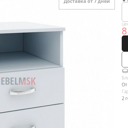
Доставка от 7 дней
Це
8
Бл
От
Га
2 