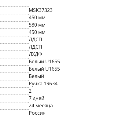
MSK37323
450 мм
580 мм
450 мм
ЛДСП
ЛДСП
ЛХДФ
Белый U1655
Белый U1655
Белый
Ручка 19634
2
7 дней
24 месяца
Россия