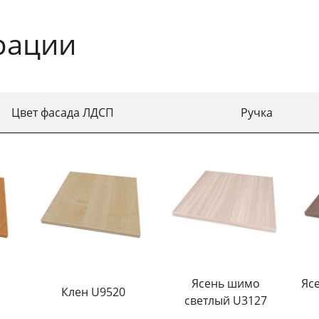
рации
Цвет фасада ЛДСП
Ручка
Ясень шимо
Яс
Клен U9520
светлый U3127