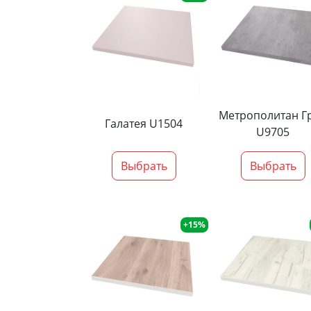
Метрополитан Г
Галатея U1504
U9705
Выбрать
Выбрать
+15%