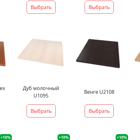
Выбрать
Выбрать
ех
Дуб молочный
Венге U2108
U1095
Выбрать
Выбрать
+10%
+10%
+10%