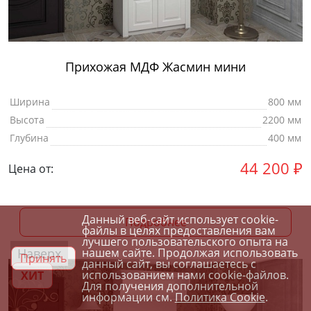
Прихожая МДФ Жасмин мини
Ширина
800 мм
Высота
2200 мм
Глубина
400 мм
44 200
₽
Цена от:
Данный веб-сайт использует cookie-
Подробнее
файлы в целях предоставления вам
лучшего пользовательского опыта на
Наверх
нашем сайте. Продолжая использовать
Принять
данный сайт, вы соглашаетесь с
использованием нами cookie-файлов.
ХИТ
Для получения дополнительной
информации см.
Политика Cookie
.