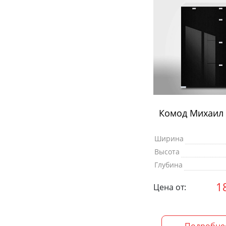
Комод Михаил 
Ширина
Высота
Глубина
1
Цена от: