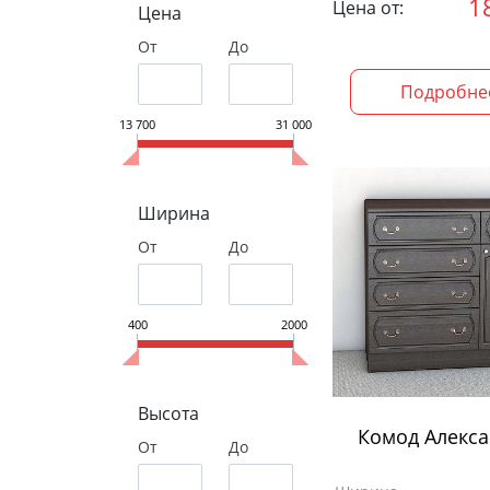
1
Цена от:
Цена
От
До
Подробне
13 700
31 000
Ширина
От
До
400
2000
Высота
Комод Алекса
От
До