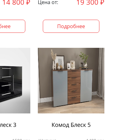
14 800
₽
19 300
₽
Цена от:
бнее
Подробнее
леск 3
Комод Блеск 5