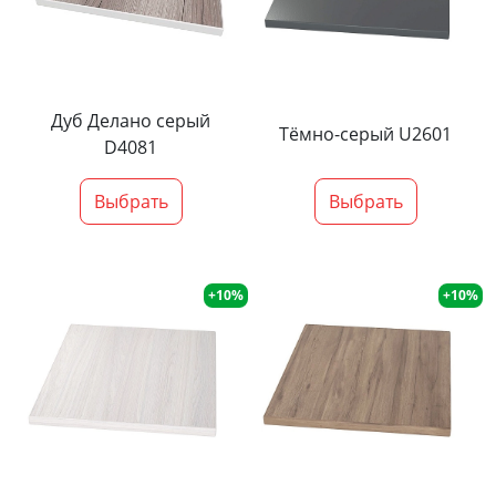
Дуб Делано серый
Тёмно-серый U2601
D4081
Выбрать
Выбрать
+10%
+10%