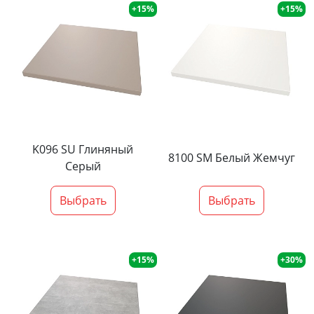
+15%
+15%
K096 SU Глиняный
8100 SM Белый Жемчуг
Серый
Выбрать
Выбрать
+15%
+30%