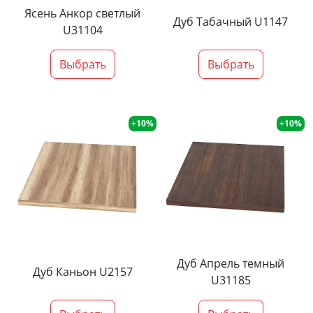
Ясень Анкор светлый
Дуб Табачный U1147
U31104
Выбрать
Выбрать
+10%
+10%
Дуб Апрель темный
Дуб Каньон U2157
U31185