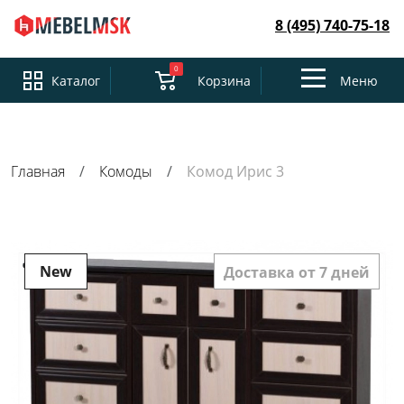
8 (495) 740-75-18
0
Toggle
Каталог
Корзина
Меню
navigation
Главная
Комоды
Комод Ирис 3
New
Доставка от 7 дней