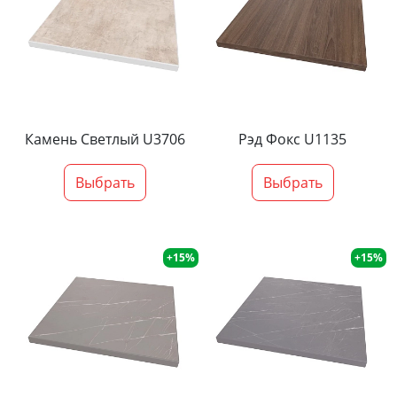
Камень Светлый U3706
Рэд Фокс U1135
Выбрать
Выбрать
+15%
+15%