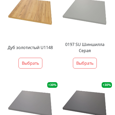
0197 SU Шиншилла
Дуб золотистый U1148
Серая
Выбрать
Выбрать
+30%
+30%