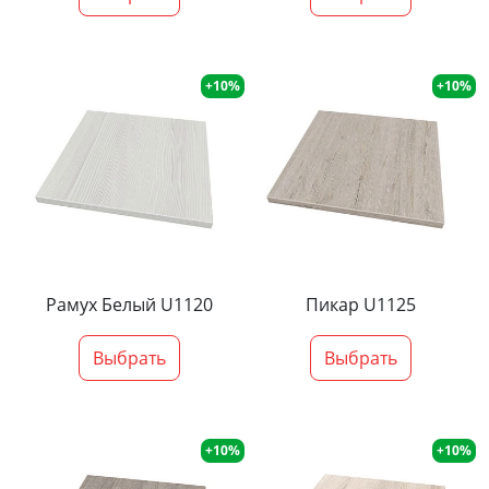
+10%
+10%
Рамух Белый U1120
Пикар U1125
Выбрать
Выбрать
+10%
+10%