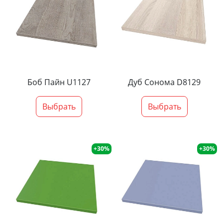
Боб Пайн U1127
Дуб Сонома D8129
Выбрать
Выбрать
+30%
+30%