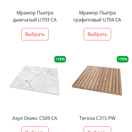
Мрамор Пьетра
Мрамор Пьетра
дымчатый U703 CA
графитовый U704 CA
Выбрать
Выбрать
+15%
+15%
Азул Оникс С509 СА
Тегола С315 PW