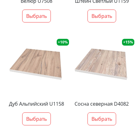
Велюр U7508
Штейн Светлый U1159
Выбрать
Выбрать
+10%
+15%
Дуб Альпийский U1158
Сосна северная D4082
Выбрать
Выбрать