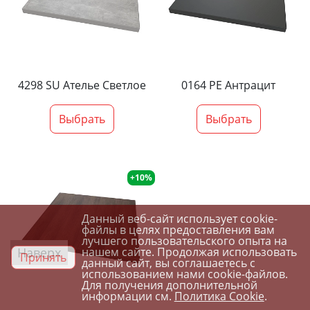
4298 SU Ателье Светлое
0164 PE Антрацит
Выбрать
Выбрать
+10%
Данный веб-сайт использует cookie-
файлы в целях предоставления вам
лучшего пользовательского опыта на
Наверх
нашем сайте. Продолжая использовать
Принять
данный сайт, вы соглашаетесь с
использованием нами cookie-файлов.
Для получения дополнительной
информации см.
Политика Cookie
.