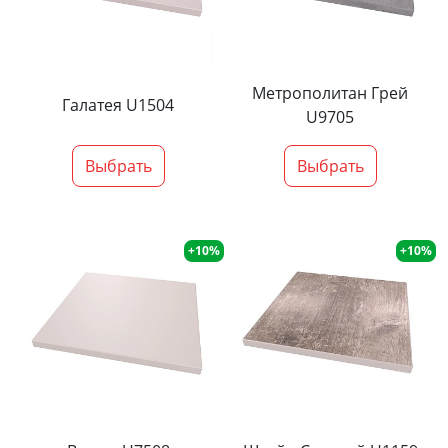
Метрополитан Грей
Галатея U1504
U9705
Выбрать
Выбрать
+10%
+10%