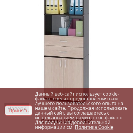
Данный веб-сайт использует cookie-
файлы в целях предоставления вам
лучшего пользовательского опыта на
Наверх
нашем сайте. Продолжая использовать
Принять
данный сайт, вы соглашаетесь с
использованием нами cookie-файлов.
Стеллаж ШУ 43 MSK
Для получения дополнительной
информации см.
Политика Cookie
.