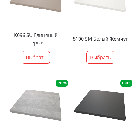
K096 SU Глиняный
8100 SM Белый Жемчуг
Серый
Выбрать
Выбрать
+15%
+30%