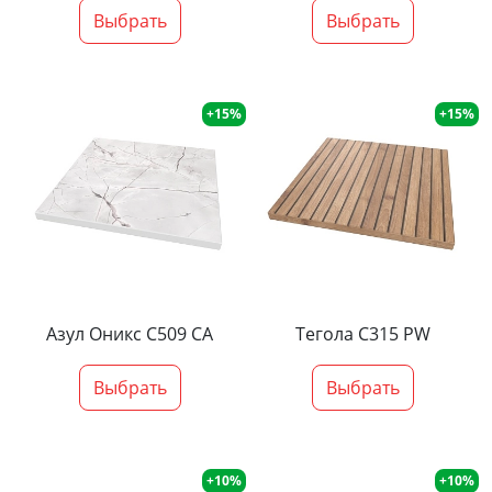
Выбрать
Выбрать
+15%
+15%
Азул Оникс С509 СА
Тегола С315 PW
Выбрать
Выбрать
+10%
+10%