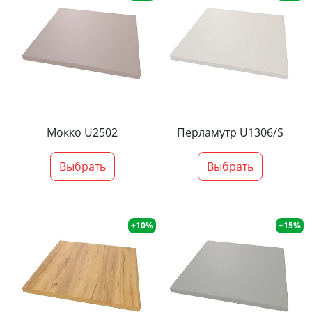
Мокко U2502
Перламутр U1306/S
Выбрать
Выбрать
+10%
+15%