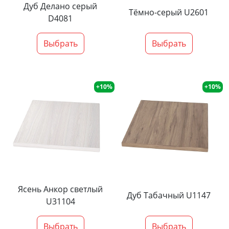
Дуб Делано серый
Тёмно-серый U2601
D4081
Выбрать
Выбрать
+10%
+10%
Ясень Анкор светлый
Дуб Табачный U1147
U31104
Выбрать
Выбрать