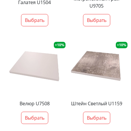
Галатея U1504
U9705
Выбрать
Выбрать
+10%
+10%
Велюр U7508
Штейн Светлый U1159
Выбрать
Выбрать