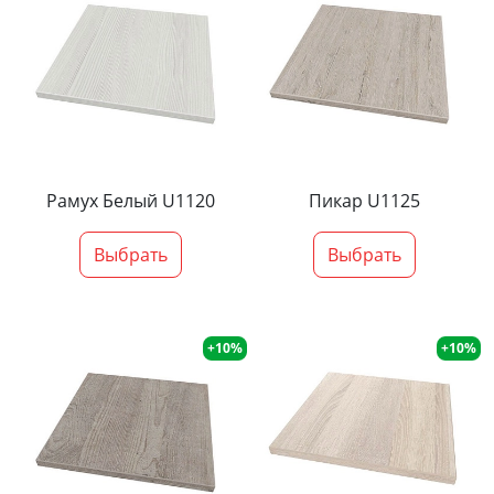
Рамух Белый U1120
Пикар U1125
Выбрать
Выбрать
+10%
+10%