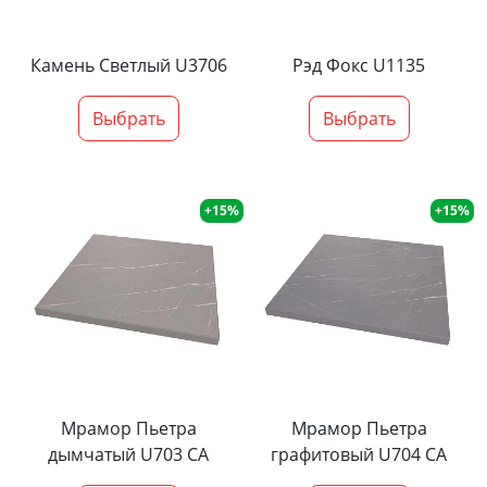
Камень Светлый U3706
Рэд Фокс U1135
Выбрать
Выбрать
+15%
+15%
Мрамор Пьетра
Мрамор Пьетра
дымчатый U703 CA
графитовый U704 CA