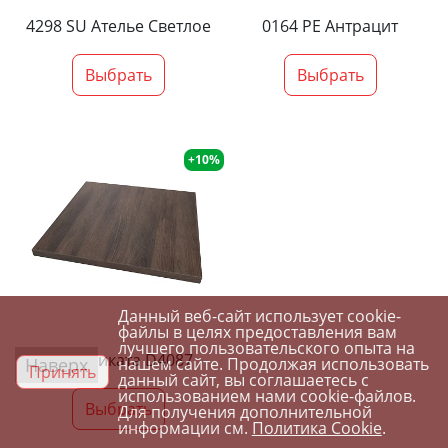
4298 SU Ателье Светлое
0164 PE Антрацит
Выбрать
Выбрать
+10%
Данный веб-сайт использует cookie-
файлы в целях предоставления вам
лучшего пользовательского опыта на
Орех Ликата D4087
Наверх
нашем сайте. Продолжая использовать
Принять
данный сайт, вы соглашаетесь с
использованием нами cookie-файлов.
Выбрать
Для получения дополнительной
информации см.
Политика Cookie
.