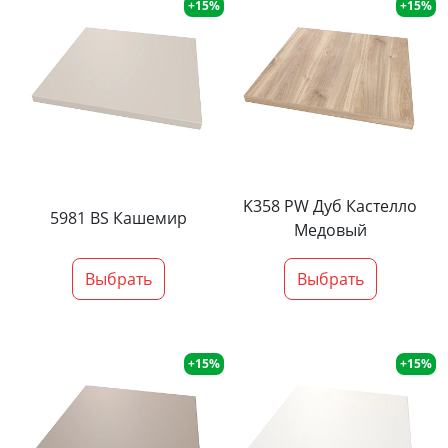
+15%
+15%
K358 PW Дуб Кастелло
5981 BS Кашемир
Медовый
Выбрать
Выбрать
+15%
+15%