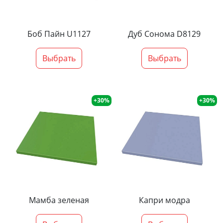
Боб Пайн U1127
Дуб Сонома D8129
Выбрать
Выбрать
+30%
+30%
Мамба зеленая
Капри модра