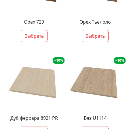
Орех 729
Орех Тьеполо
Выбрать
Выбрать
+10%
+10%
Дуб феррара 8921 PR
Вяз U1114