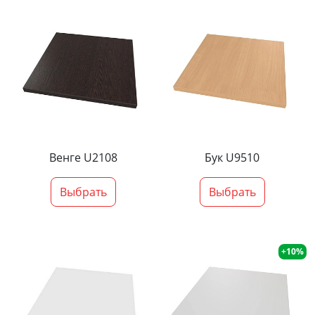
Венге U2108
Бук U9510
Выбрать
Выбрать
+10%