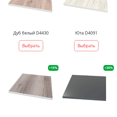
Дуб белый D4430
Юта D4091
Выбрать
Выбрать
+15%
+30%