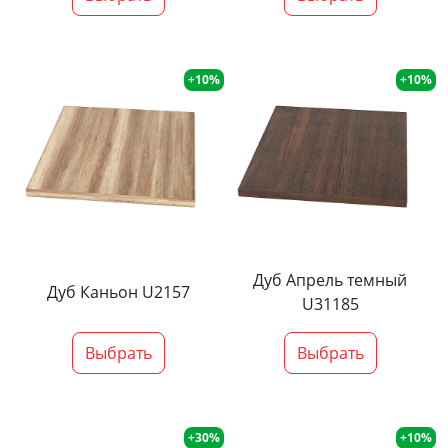
+10%
+10%
Дуб Апрель темный
Дуб Каньон U2157
U31185
Выбрать
Выбрать
+30%
+10%