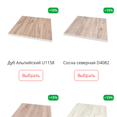
+10%
+15%
Дуб Альпийский U1158
Сосна северная D4082
Выбрать
Выбрать
+15%
+15%