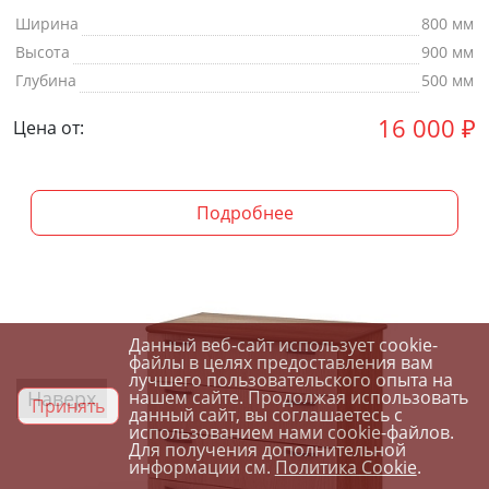
Ширина
800 мм
Высота
900 мм
Глубина
500 мм
16 000
₽
Цена от:
Подробнее
Данный веб-сайт использует cookie-
файлы в целях предоставления вам
лучшего пользовательского опыта на
Наверх
нашем сайте. Продолжая использовать
Принять
данный сайт, вы соглашаетесь с
использованием нами cookie-файлов.
Для получения дополнительной
информации см.
Политика Cookie
.