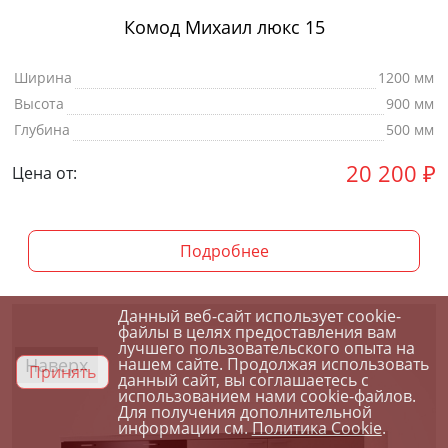
Комод Михаил люкс 15
Ширина
1200 мм
Высота
900 мм
Глубина
500 мм
20 200
₽
Цена от:
Подробнее
Данный веб-сайт использует cookie-
файлы в целях предоставления вам
лучшего пользовательского опыта на
Наверх
нашем сайте. Продолжая использовать
Принять
данный сайт, вы соглашаетесь с
использованием нами cookie-файлов.
Для получения дополнительной
информации см.
Политика Cookie
.