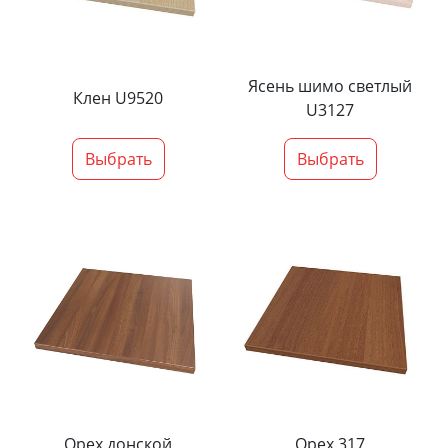
Ясень шимо светлый
Клен U9520
U3127
Выбрать
Выбрать
Орех донской
Орех 317