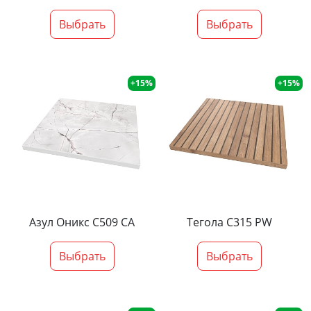
Выбрать
Выбрать
+15%
+15%
Азул Оникс С509 СА
Тегола С315 PW
Выбрать
Выбрать