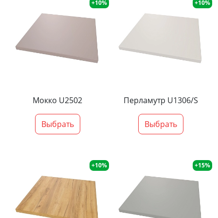
+10%
+10%
Мокко U2502
Перламутр U1306/S
Выбрать
Выбрать
+10%
+15%