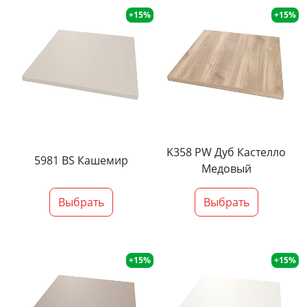
+15%
+15%
K358 PW Дуб Кастелло
5981 BS Кашемир
Медовый
Выбрать
Выбрать
+15%
+15%