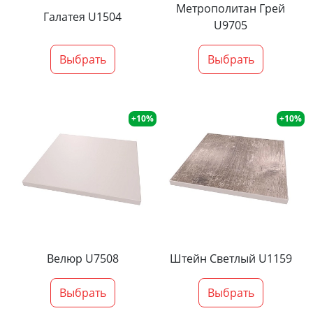
Метрополитан Грей
Галатея U1504
U9705
Выбрать
Выбрать
+10%
+10%
Велюр U7508
Штейн Светлый U1159
Выбрать
Выбрать