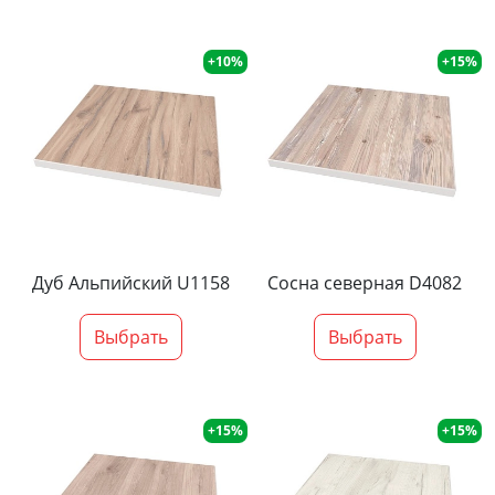
+10%
+15%
Дуб Альпийский U1158
Сосна северная D4082
Выбрать
Выбрать
+15%
+15%