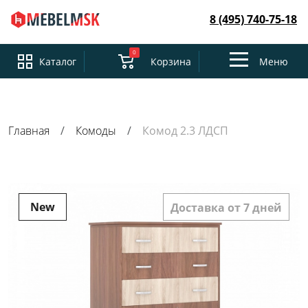
8 (495) 740-75-18
0
Toggle
Каталог
Корзина
Меню
navigation
Главная
Комоды
Комод 2.3 ЛДСП
New
Доставка от 7 дней