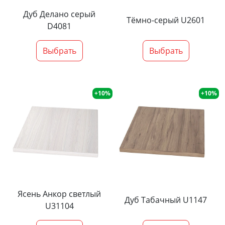
Дуб Делано серый
Тёмно-серый U2601
D4081
Выбрать
Выбрать
+10%
+10%
Ясень Анкор светлый
Дуб Табачный U1147
U31104