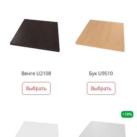
Венге U2108
Бук U9510
Выбрать
Выбрать
+10%