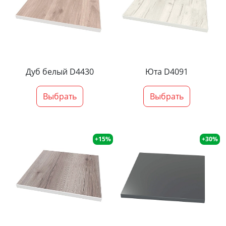
Дуб белый D4430
Юта D4091
Выбрать
Выбрать
+15%
+30%