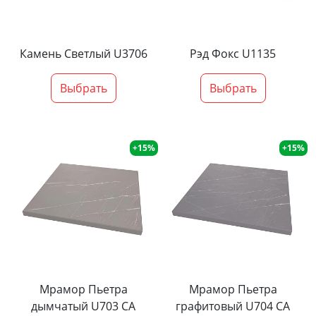
Камень Светлый U3706
Рэд Фокс U1135
Выбрать
Выбрать
+15%
+15%
Мрамор Пьетра
Мрамор Пьетра
дымчатый U703 CA
графитовый U704 CA