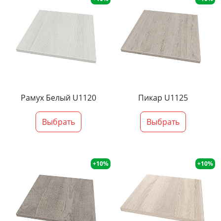
Рамух Белый U1120
Пикар U1125
Выбрать
Выбрать
+10%
+10%