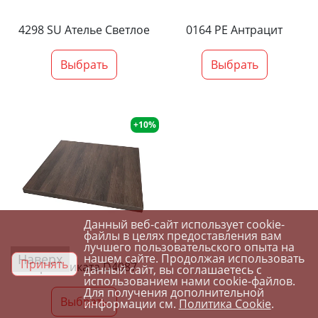
4298 SU Ателье Светлое
0164 PE Антрацит
Выбрать
Выбрать
+10%
Данный веб-сайт использует cookie-
файлы в целях предоставления вам
лучшего пользовательского опыта на
Наверх
нашем сайте. Продолжая использовать
Принять
Орех Ликата D4087
данный сайт, вы соглашаетесь с
использованием нами cookie-файлов.
Для получения дополнительной
Выбрать
информации см.
Политика Cookie
.