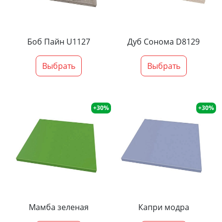
Боб Пайн U1127
Дуб Сонома D8129
Выбрать
Выбрать
+30%
+30%
Мамба зеленая
Капри модра