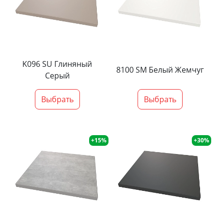
K096 SU Глиняный
8100 SM Белый Жемчуг
Серый
Выбрать
Выбрать
+15%
+30%