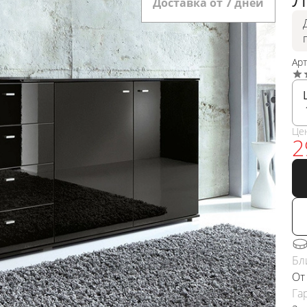
Доставка от 7 дней
Ар
Це
2
Бл
От
Га