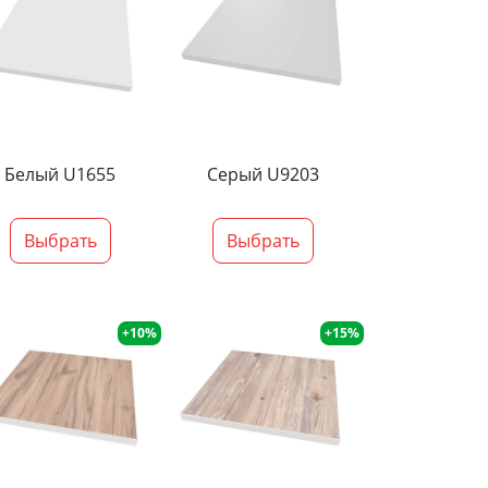
Белый U1655
Серый U9203
Выбрать
Выбрать
+10%
+15%