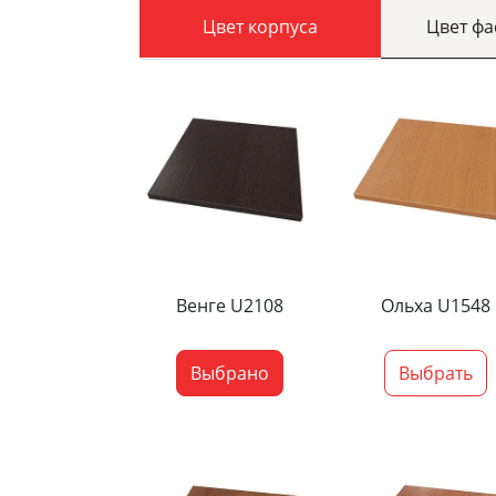
Цвет корпуса
Цвет ф
Венге U2108
Ольха U1548
Выбрано
Выбрать