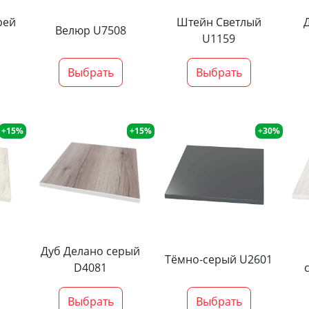
рей
Штейн Светлый
Велюр U7508
U1159
Выбрать
Выбрать
+15%
+15%
+30%
Дуб Делано серый
Тёмно-серый U2601
D4081
Выбрать
Выбрать