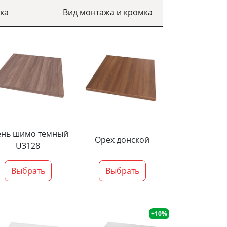
ка
Вид монтажа и кромка
ень шимо темный
Орех донской
U3128
Выбрать
Выбрать
+10%