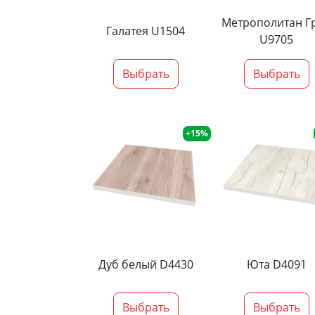
Метрополитан Г
Галатея U1504
U9705
Выбрать
Выбрать
+15%
Дуб белый D4430
Юта D4091
Выбрать
Выбрать