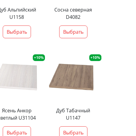
Дуб Альпийский
Сосна северная
U1158
D4082
Выбрать
Выбрать
+10%
+10%
Ясень Анкор
Дуб Табачный
светлый U31104
U1147
Выбрать
Выбрать