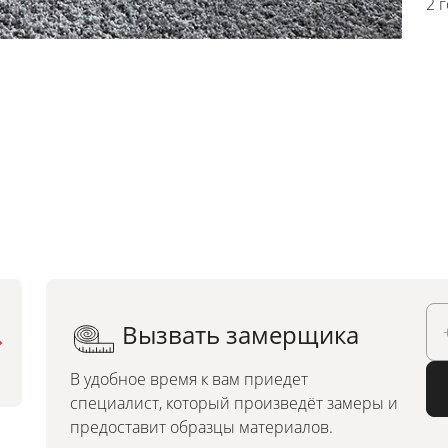
2 
Вызвать замерщика
Можно заказать по
индивидуальным размерам
В удобное время к вам приедет
специалист, который произведёт замеры и
предоставит образцы материалов.