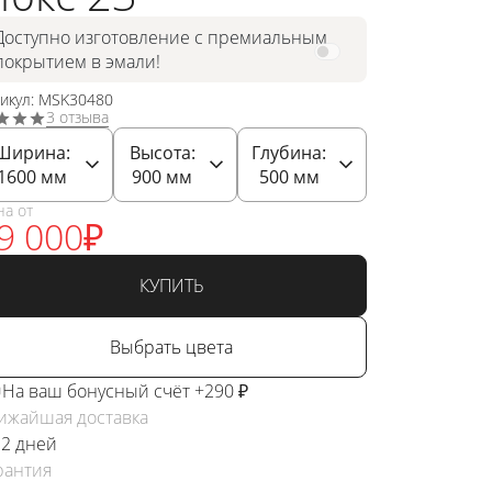
Доступно изготовление с премиальным
покрытием в эмали!
тикул: MSK30480
3 отзыва
Ширина:
Высота:
Глубина:
1600
мм
900
мм
500
мм
на от
9 000
₽
КУПИТЬ
Выбрать цвета
На ваш бонусный счёт +290 ₽
ижайшая доставка
 2 дней
рантия