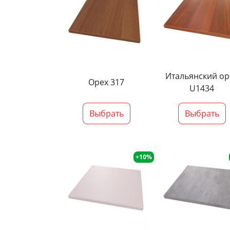
Итальянский ор
Орех 317
U1434
Выбрать
Выбрать
+10%