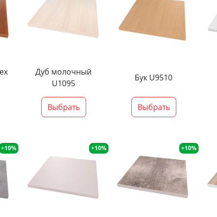
ех
Дуб молочный
Бук U9510
U1095
Выбрать
Выбрать
+10%
+10%
+10%