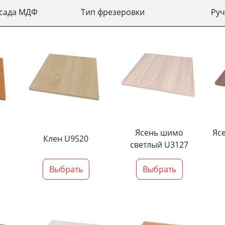
асада МДФ
Тип фрезеровки
Руч
Ясень шимо
Яс
Клен U9520
светлый U3127
Выбрать
Выбрать