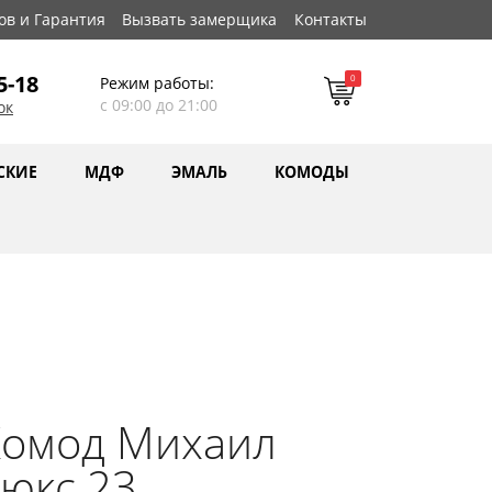
ов и Гарантия
Вызвать замерщика
Контакты
5-18
0
Режим работы:
с 09:00 до 21:00
ок
СКИЕ
МДФ
ЭМАЛЬ
КОМОДЫ
Комод Михаил
юкс 23