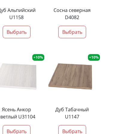
Дуб Альпийский
Сосна северная
U1158
D4082
Выбрать
Выбрать
+10%
+10%
Ясень Анкор
Дуб Табачный
светлый U31104
U1147
Выбрать
Выбрать