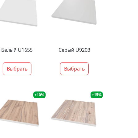
Белый U1655
Серый U9203
Выбрать
Выбрать
+10%
+15%