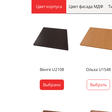
Цвет корпуса
Цвет фасада МДФ
Т
Венге U2108
Ольха U1548
Выбрано
Выбрать