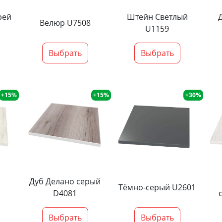
рей
Штейн Светлый
Велюр U7508
U1159
Выбрать
Выбрать
+15%
+15%
+30%
Дуб Делано серый
Тёмно-серый U2601
D4081
Выбрать
Выбрать