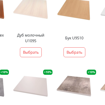
ех
Дуб молочный
Бук U9510
U1095
Выбрать
Выбрать
+10%
+10%
+10%