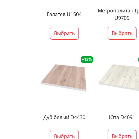
Метрополитан Г
Галатея U1504
U9705
Выбрать
Выбрать
+15%
Дуб белый D4430
Юта D4091
Выбрать
Выбрать