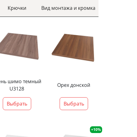
Крючки
Вид монтажа и кромка
ень шимо темный
Орех донской
U3128
Выбрать
Выбрать
+10%