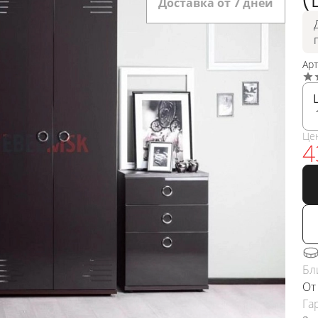
Доставка от 7 дней
Ар
Це
4
Бл
От
Га