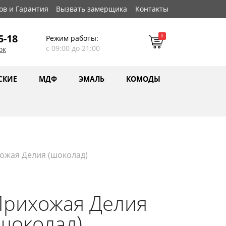
ов и Гарантия
Вызвать замерщика
Контакты
5-18
0
Режим работы:
с 09:00 до 21:00
ок
СКИЕ
МДФ
ЭМАЛЬ
КОМОДЫ
ожая Делия (шоколад)
Прихожая Делия
шоколад)