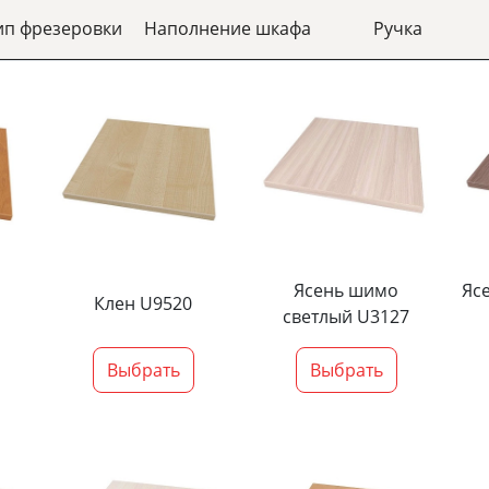
ип фрезеровки
Наполнение шкафа
Ручка
Ясень шимо
Яс
Клен U9520
светлый U3127
Выбрать
Выбрать