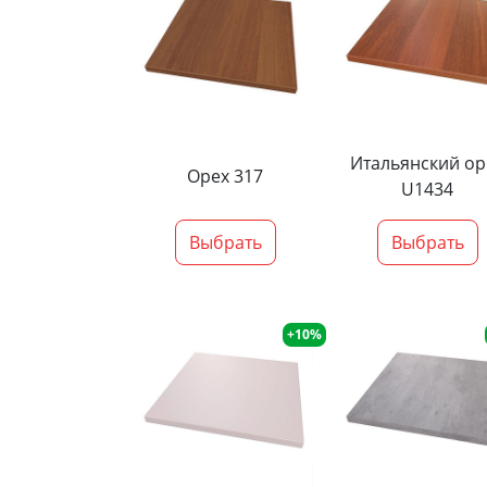
Итальянский ор
Орех 317
U1434
Выбрать
Выбрать
+10%