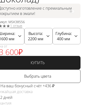
Доступно изготовление с премиальным
покрытием в эмали!
тикул: MSK38556
1 отзыв
Ширина:
Высота:
Глубина:
1600
мм
2200
мм
400
мм
на от
3 600
₽
КУПИТЬ
Выбрать цвета
На ваш бонусный счёт +436 ₽
ижайшая доставка
 2 дней
рантия