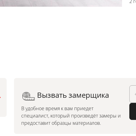
2 
Вызвать замерщика
Можно заказать по
индивидуальным размерам
В удобное время к вам приедет
специалист, который произведёт замеры и
предоставит образцы материалов.