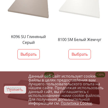
K096 SU Глиняный
8100 SM Белый Жемчуг
Серый
Выбрать
Выбрать
+15%
+30%
Данный веб-сайт использует cookie-
файлы в целях предоставления вам
лучшего пользовательского опыта на
Наверх
нашем сайте. Продолжая использовать
Принять
данный сайт, вы соглашаетесь с
использованием нами cookie-файлов.
Для получения дополнительной
информации см.
Политика Cookie
.