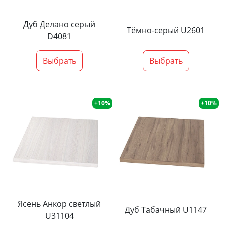
Дуб Делано серый
Тёмно-серый U2601
D4081
Выбрать
Выбрать
+10%
+10%
Ясень Анкор светлый
Дуб Табачный U1147
U31104