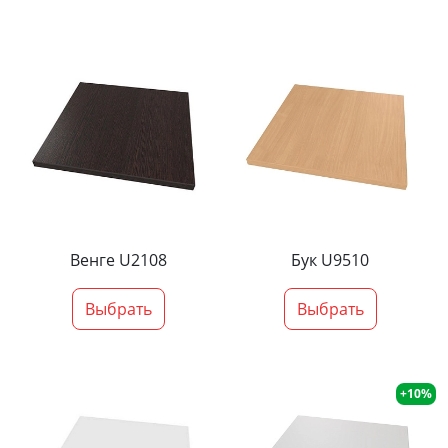
Венге U2108
Бук U9510
Выбрать
Выбрать
+10%