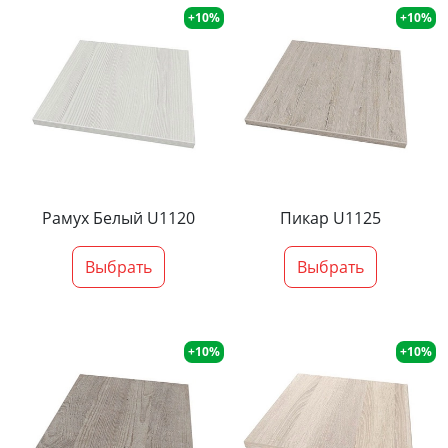
+10%
+10%
Рамух Белый U1120
Пикар U1125
Выбрать
Выбрать
+10%
+10%