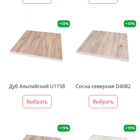
+10%
+15%
Дуб Альпийский U1158
Сосна северная D4082
Выбрать
Выбрать
+15%
+15%