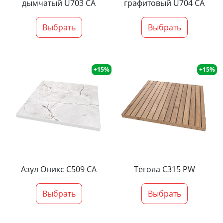
дымчатый U703 CA
графитовый U704 CA
Выбрать
Выбрать
+15%
+15%
Азул Оникс С509 СА
Тегола С315 PW
Выбрать
Выбрать