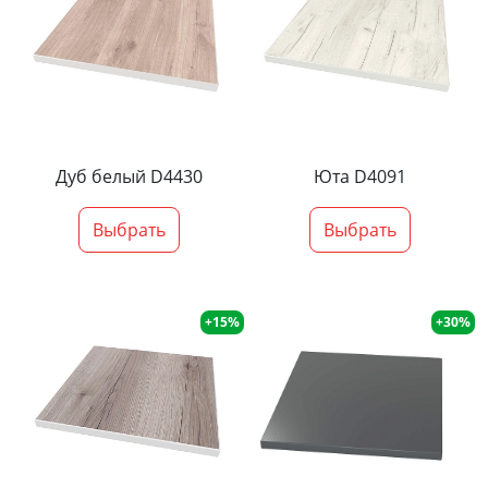
Дуб белый D4430
Юта D4091
Выбрать
Выбрать
+15%
+30%