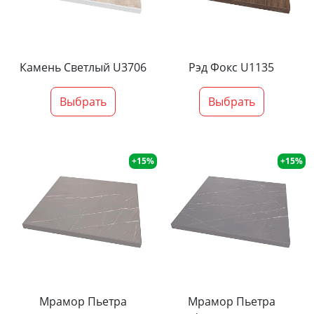
Камень Светлый U3706
Рэд Фокс U1135
Выбрать
Выбрать
+15%
+15%
Мрамор Пьетра
Мрамор Пьетра