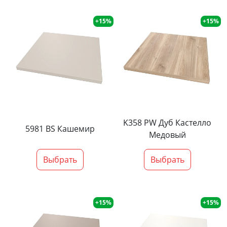
+15%
+15%
K358 PW Дуб Кастелло
5981 BS Кашемир
Медовый
Выбрать
Выбрать
+15%
+15%