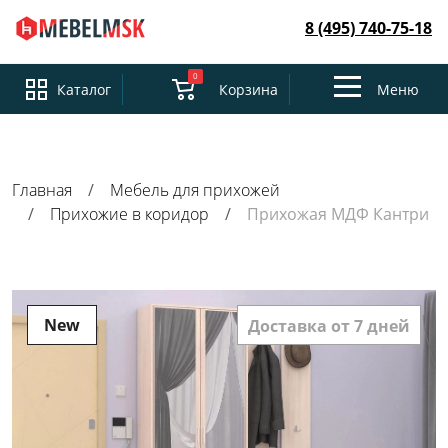
8 (495) 740-75-18
0
Toggle
Каталог
Корзина
Меню
navigation
Главная
Мебель для прихожей
Прихожие в коридор
Прихожая МДФ Кантри
New
Доставка от 7 дней