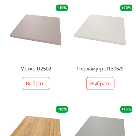
+10%
+10%
Мокко U2502
Перламутр U1306/S
Выбрать
Выбрать
+10%
+15%