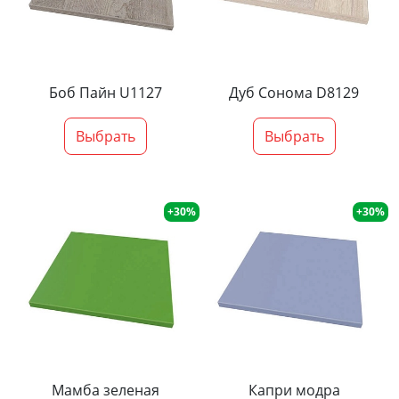
Боб Пайн U1127
Дуб Сонома D8129
Выбрать
Выбрать
+30%
+30%
Мамба зеленая
Капри модра