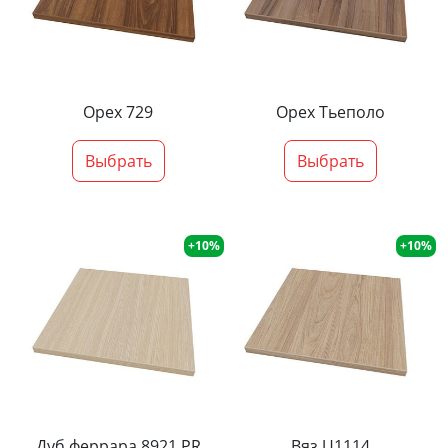
Орех 729
Орех Тьеполо
Выбрать
Выбрать
+10%
+10%
Дуб феррара 8921 PR
Вяз U1114