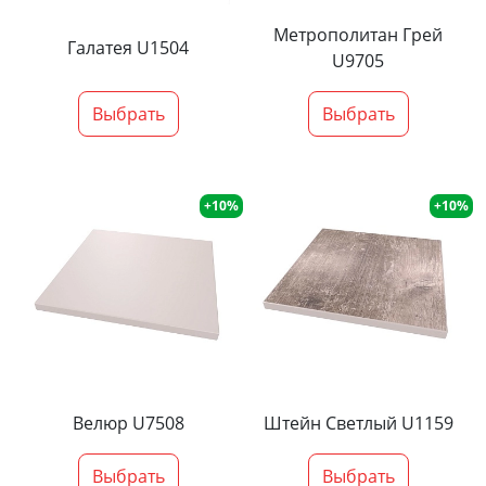
Метрополитан Грей
Галатея U1504
U9705
Выбрать
Выбрать
+10%
+10%
Велюр U7508
Штейн Светлый U1159
Выбрать
Выбрать