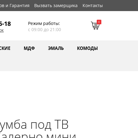
ов и Гарантия
Вызвать замерщика
Контакты
5-18
0
Режим работы:
с 09:00 до 21:00
ок
СКИЕ
МДФ
ЭМАЛЬ
КОМОДЫ
умба под ТВ
Салерно мини