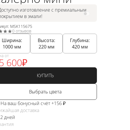
Доступно изготовление с премиальным
покрытием в эмали!
тикул: MSK115675
0 отзывов
Ширина:
Высота:
Глубина:
1000
мм
220
мм
420
мм
на от
5 600
₽
КУПИТЬ
Выбрать цвета
На ваш бонусный счёт +156 ₽
ижайшая доставка
 2 дней
рантия