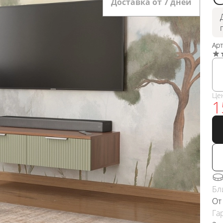
Доставка от 7 дней
Ар
Це
1
Бл
От
Га