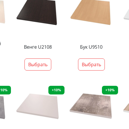
й
Венге U2108
Бук U9510
Выбрать
Выбрать
+10%
+10%
+10%