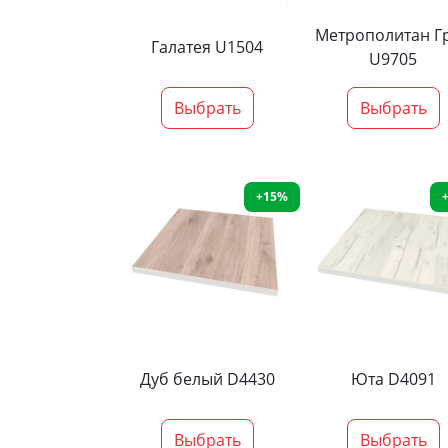
Метрополитан Г
Галатея U1504
U9705
Выбрать
Выбрать
+15%
Дуб белый D4430
Юта D4091
Выбрать
Выбрать