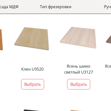
асада МДФ
Тип фрезеровки
Руч
Ясень шимо
Яс
Клен U9520
светлый U3127
Выбрать
Выбрать