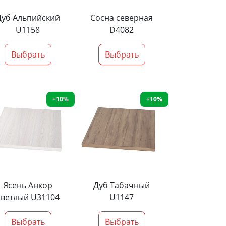
Дуб Альпийский
Сосна северная
U1158
D4082
Выбрать
Выбрать
+10%
+10%
Ясень Анкор
Дуб Табачный
светлый U31104
U1147
Выбрать
Выбрать