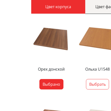
Цвет корпуса
Цвет ф
Орех донской
Ольха U1548
Выбрано
Выбрать