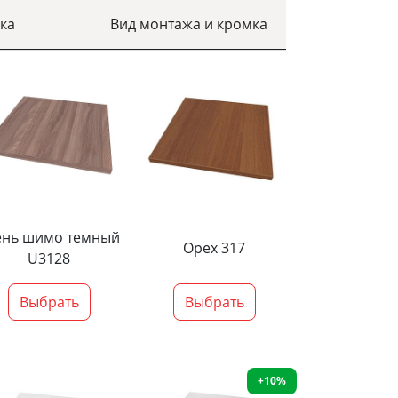
ка
Вид монтажа и кромка
ень шимо темный
Орех 317
U3128
Выбрать
Выбрать
+10%