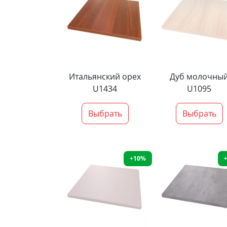
Итальянский орех
Дуб молочны
U1434
U1095
Выбрать
Выбрать
+10%