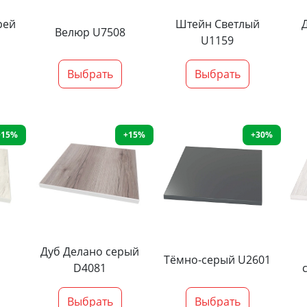
рей
Штейн Светлый
Велюр U7508
U1159
Выбрать
Выбрать
+15%
+15%
+30%
Дуб Делано серый
Тёмно-серый U2601
D4081
Выбрать
Выбрать