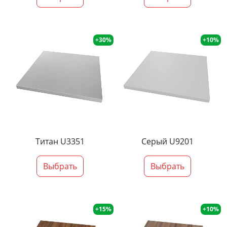
+30%
+10%
Титан U3351
Серый U9201
Выбрать
Выбрать
+15%
+10%