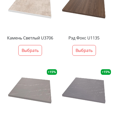
Камень Светлый U3706
Рэд Фокс U1135
Выбрать
Выбрать
+15%
+15%