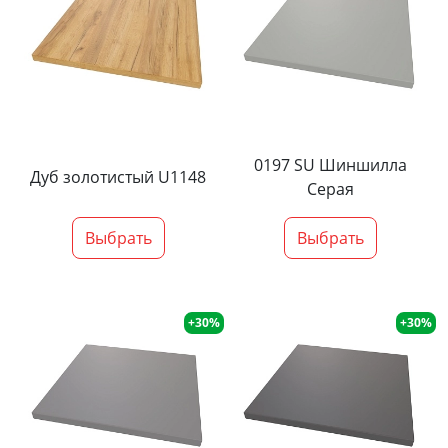
0197 SU Шиншилла
Дуб золотистый U1148
Серая
Выбрать
Выбрать
+30%
+30%