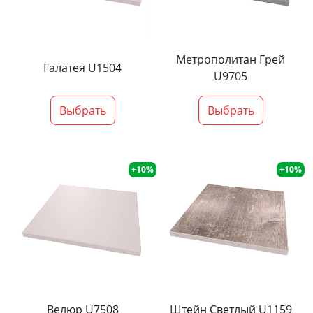
Метрополитан Грей
Галатея U1504
U9705
Выбрать
Выбрать
+10%
+10%
Велюр U7508
Штейн Светлый U1159