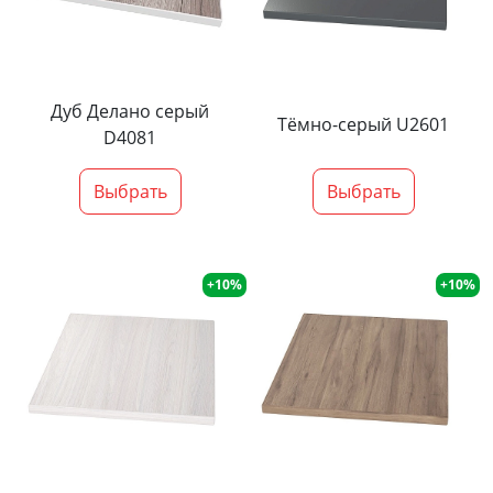
Дуб Делано серый
Тёмно-серый U2601
D4081
Выбрать
Выбрать
+10%
+10%