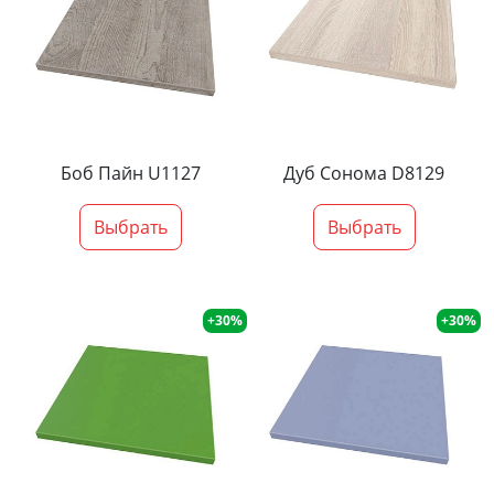
Боб Пайн U1127
Дуб Сонома D8129
Выбрать
Выбрать
+30%
+30%