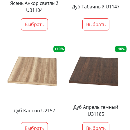
Ясень Анкор светлый
Дуб Табачный U1147
U31104
Выбрать
Выбрать
+10%
+10%
Дуб Апрель темный
Дуб Каньон U2157
U31185
Выбрать
Выбрать