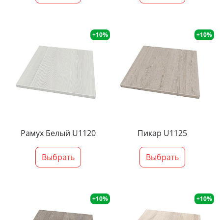
+10%
+10%
Рамух Белый U1120
Пикар U1125
Выбрать
Выбрать
+10%
+10%