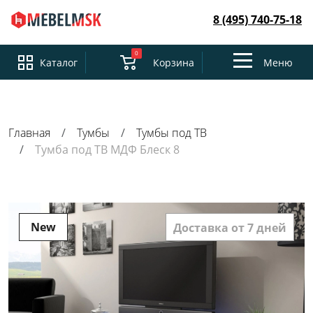
8 (495) 740-75-18
0
Toggle
Каталог
Корзина
Меню
navigation
Главная
Тумбы
Тумбы под ТВ
Тумба под ТВ МДФ Блеск 8
New
Доставка от 7 дней