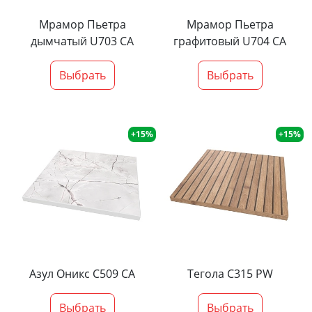
Мрамор Пьетра
Мрамор Пьетра
дымчатый U703 CA
графитовый U704 CA
Выбрать
Выбрать
+15%
+15%
Азул Оникс С509 СА
Тегола С315 PW
Выбрать
Выбрать