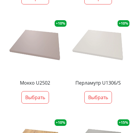
+10%
+10%
Мокко U2502
Перламутр U1306/S
Выбрать
Выбрать
+10%
+15%