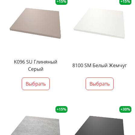
+15%
+15%
K096 SU Глиняный
8100 SM Белый Жемчуг
Серый
Выбрать
Выбрать
+15%
+30%