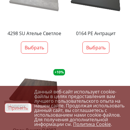
4298 SU Ателье Светлое
0164 PE Антрацит
Выбрать
Выбрать
+10%
Данный веб-сайт использует cookie-
файлы в целях предоставления вам
лучшего пользовательского опыта на
Наверх
нашем сайте. Продолжая использовать
Принять
данный сайт, вы соглашаетесь с
использованием нами cookie-файлов.
Для получения дополнительной
информации см.
Политика Cookie
.