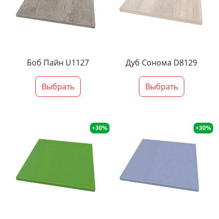
Боб Пайн U1127
Дуб Сонома D8129
Выбрать
Выбрать
+30%
+30%