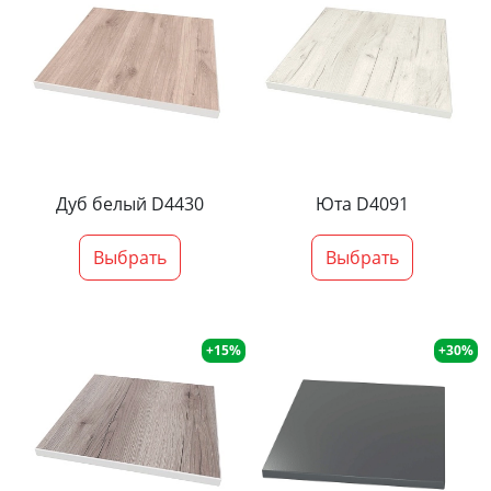
Дуб белый D4430
Юта D4091
Выбрать
Выбрать
+15%
+30%