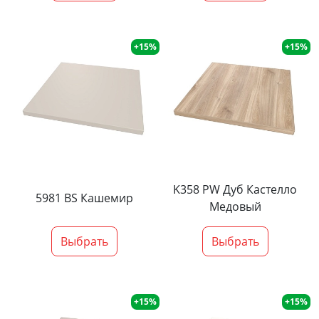
+15%
+15%
K358 PW Дуб Кастелло
5981 BS Кашемир
Медовый
Выбрать
Выбрать
+15%
+15%