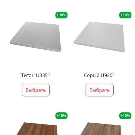
+30%
+10%
Титан U3351
Серый U9201
Выбрать
Выбрать
+15%
+10%