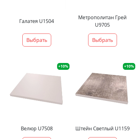
Метрополитан Грей
Галатея U1504
U9705
Выбрать
Выбрать
+10%
+10%
Велюр U7508
Штейн Светлый U1159