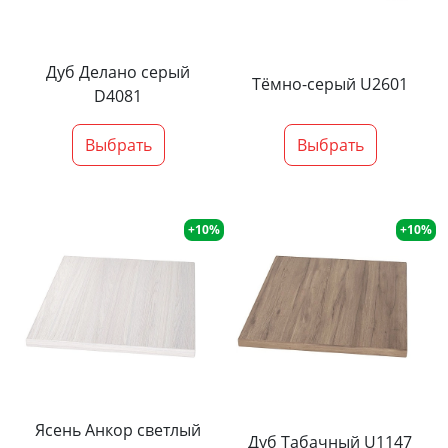
Дуб Делано серый
Тёмно-серый U2601
D4081
Выбрать
Выбрать
+10%
+10%
Ясень Анкор светлый
Дуб Табачный U1147