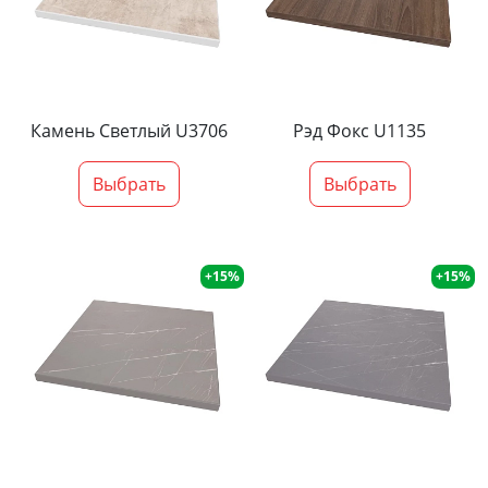
Камень Светлый U3706
Рэд Фокс U1135
Выбрать
Выбрать
+15%
+15%