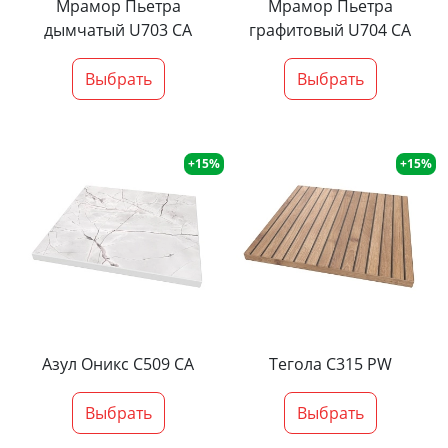
Мрамор Пьетра
Мрамор Пьетра
дымчатый U703 CA
графитовый U704 CA
Выбрать
Выбрать
+15%
+15%
Азул Оникс С509 СА
Тегола С315 PW
Выбрать
Выбрать