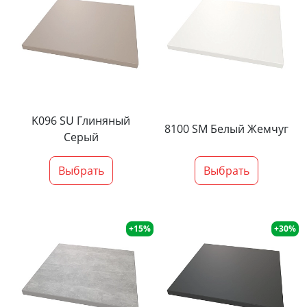
K096 SU Глиняный
8100 SM Белый Жемчуг
Серый
Выбрать
Выбрать
+15%
+30%