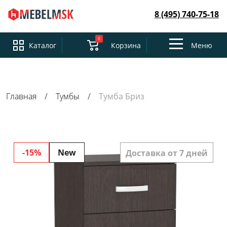
8 (495) 740-75-18
0
Toggle
Каталог
Корзина
Меню
navigation
Главная
Тумбы
Тумба Бриз
-15%
New
Доставка от 7 дней