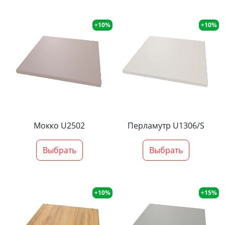
+10%
+10%
Мокко U2502
Перламутр U1306/S
Выбрать
Выбрать
+10%
+15%