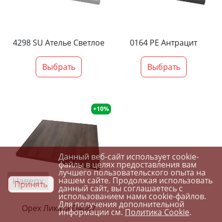
4298 SU Ателье Светлое
0164 PE Антрацит
Выбрать
Выбрать
+10%
Данный веб-сайт использует cookie-
файлы в целях предоставления вам
лучшего пользовательского опыта на
Наверх
нашем сайте. Продолжая использовать
Принять
данный сайт, вы соглашаетесь с
использованием нами cookie-файлов.
Для получения дополнительной
Орех Ликата D4087
информации см.
Политика Cookie
.