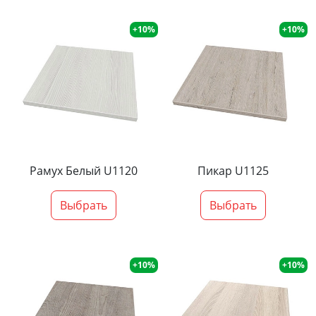
+10%
+10%
Рамух Белый U1120
Пикар U1125
Выбрать
Выбрать
+10%
+10%