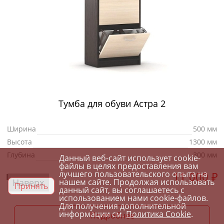
Тумба для обуви Астра 2
Ширина
500 мм
Высота
1300 мм
Глубина
300 мм
Данный веб-сайт использует cookie-
файлы в целях предоставления вам
лучшего пользовательского опыта на
11 000
₽
Цена от:
Наверх
нашем сайте. Продолжая использовать
Принять
данный сайт, вы соглашаетесь с
использованием нами cookie-файлов.
Для получения дополнительной
информации см.
Политика Cookie
.
Подробнее