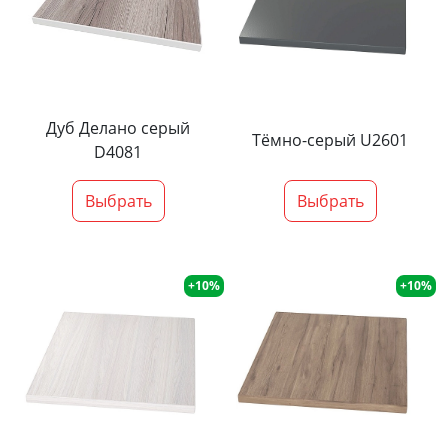
Дуб Делано серый
Тёмно-серый U2601
D4081
Выбрать
Выбрать
+10%
+10%