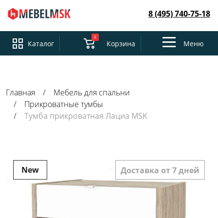
8 (495) 740-75-18
0
Toggle
Каталог
Корзина
Меню
navigation
Главная
Мебель для спальни
Прикроватные тумбы
Тумба прикроватная Лациа MSK
New
Доставка от 7 дней