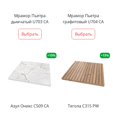
Мрамор Пьетра
Мрамор Пьетра
дымчатый U703 CA
графитовый U704 CA
Выбрать
Выбрать
+15%
+15%
Азул Оникс С509 СА
Тегола С315 PW