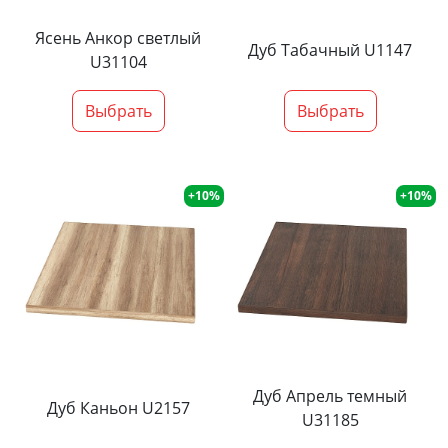
Ясень Анкор светлый
Дуб Табачный U1147
U31104
Выбрать
Выбрать
+10%
+10%
Дуб Апрель темный
Дуб Каньон U2157
U31185