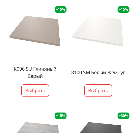
+15%
+15%
K096 SU Глиняный
8100 SM Белый Жемчуг
Серый
Выбрать
Выбрать
+15%
+30%