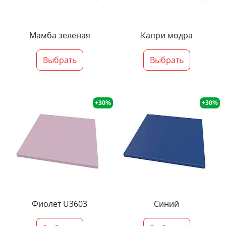
Мамба зеленая
Капри модра
Выбрать
Выбрать
+30%
+30%
Фиолет U3603
Синий