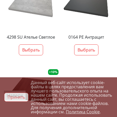
4298 SU Ателье Светлое
0164 PE Антрацит
Выбрать
Выбрать
+10%
Данный веб-сайт использует cookie-
файлы в целях предоставления вам
лучшего пользовательского опыта на
Наверх
нашем сайте. Продолжая использовать
Принять
данный сайт, вы соглашаетесь с
использованием нами cookie-файлов.
Для получения дополнительной
информации см.
Политика Cookie
.