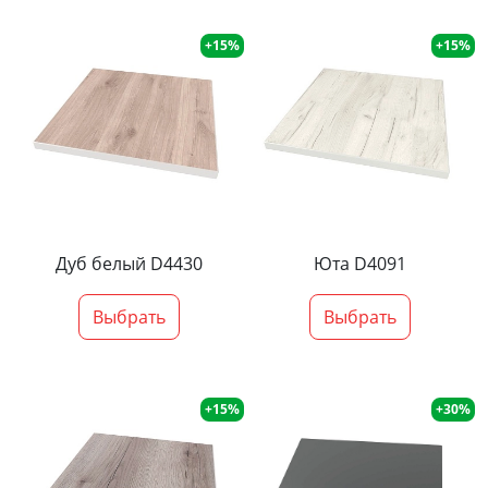
+15%
+15%
Дуб белый D4430
Юта D4091
Выбрать
Выбрать
+15%
+30%