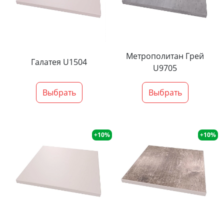
Метрополитан Грей
Галатея U1504
U9705
Выбрать
Выбрать
+10%
+10%