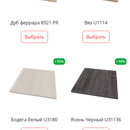
Дуб феррара 8921 PR
Вяз U1114
Выбрать
Выбрать
+10%
+10%
Бодега белый U3180
Ясень Черный U31136