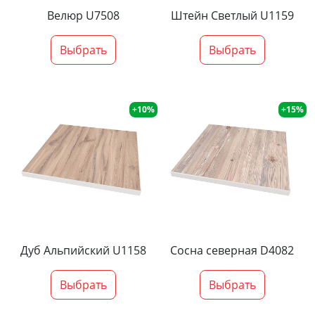
Велюр U7508
Штейн Светлый U1159
Выбрать
Выбрать
+10%
+15%
Дуб Альпийский U1158
Сосна северная D4082
Выбрать
Выбрать