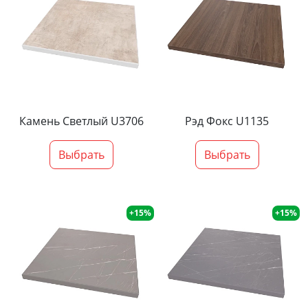
Камень Светлый U3706
Рэд Фокс U1135
Выбрать
Выбрать
+15%
+15%