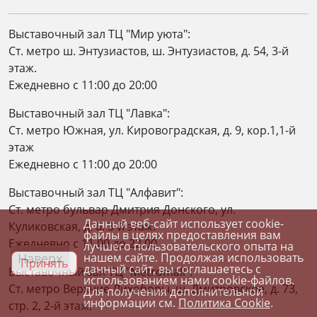
Выставочный зал ТЦ "Мир уюта":
Ст. метро ш. Энтузиастов, ш. Энтузиастов, д. 54, 3-й
этаж.
Ежедневно c 11:00 до 20:00
Выставочный зал ТЦ "Лавка":
Ст. метро Южная, ул. Кировоградская, д. 9, кор.1,1-й
этаж
Ежедневно c 11:00 до 20:00
Выставочный зал ТЦ "Алфавит":
Ст. метро бульвар Дмитрия Донского, ул.
Данный веб-сайт использует cookie-
Куликовская, д. 6, 3-й этаж.
файлы в целях предоставления вам
Ежедневно с 11.00 до 22.00
лучшего пользовательского опыта на
Наверх
нашем сайте. Продолжая использовать
Принять
данный сайт, вы соглашаетесь с
Выставочный зал ТЦ "Metromall":
использованием нами cookie-файлов.
Ст. метро Верхние Лихоборы, ш. Дмитровское, д. 73,
Для получения дополнительной
информации см.
Политика Cookie
.
стр. 2, 2-й этаж.