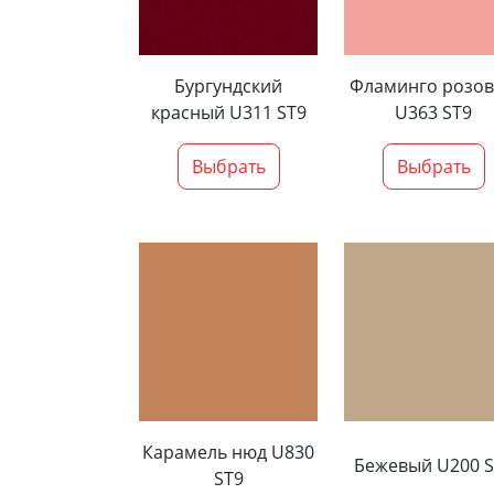
Бургундский
Фламинго розо
красный U311 ST9
U363 ST9
Выбрать
Выбрать
Карамель нюд U830
Бежевый U200 S
ST9