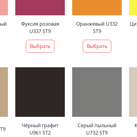
вый
Фуксия розовая
Оранжевый U332
Ци
U337 ST9
ST9
Выбрать
Выбрать
Чёрный графит
Серый пыльный
T9
U961 ST2
U732 ST9