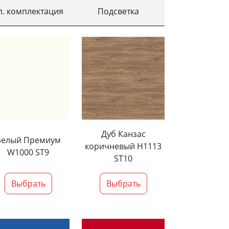
п. комплектация
Подсветка
Дуб Канзас
Белый Премиум
коричневый H1113
W1000 ST9
ST10
Выбрать
Выбрать