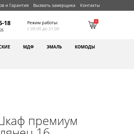
ов и Гарантия
Вызвать замерщика
Контакты
5-18
0
Режим работы:
с 09:00 до 21:00
ок
СКИЕ
МДФ
ЭМАЛЬ
КОМОДЫ
Шкаф премиум
лянец 16