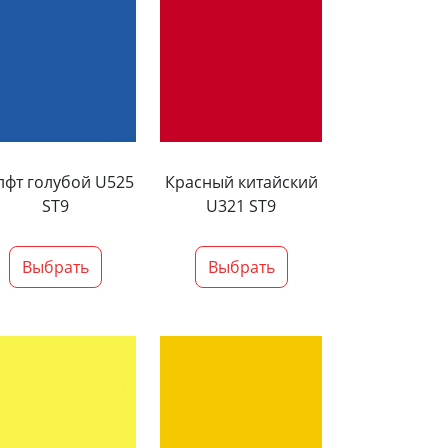
лфт голубой U525
Красный китайский
ST9
U321 ST9
Выбрать
Выбрать