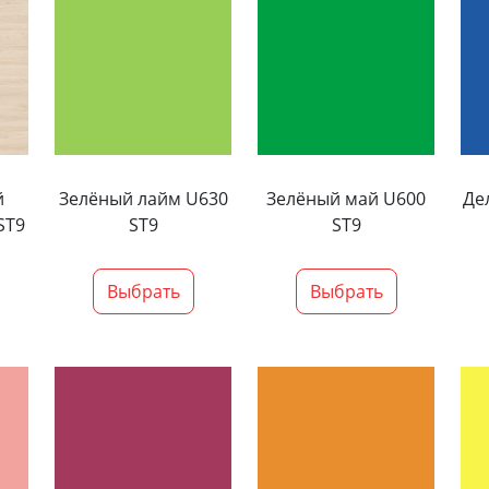
й
Зелёный лайм U630
Зелёный май U600
Де
ST9
ST9
ST9
Выбрать
Выбрать