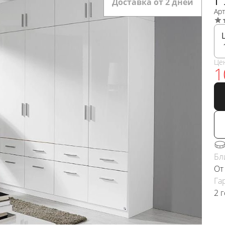
Доставка от 2 дней
Ар
Це
1
Бл
От
Га
2 