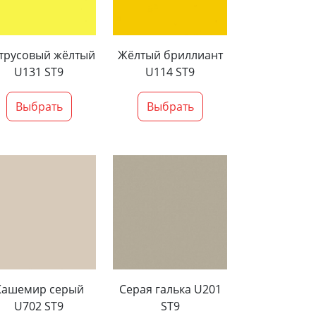
трусовый жёлтый
Жёлтый бриллиант
U131 ST9
U114 ST9
Выбрать
Выбрать
Кашемир серый
Серая галька U201
U702 ST9
ST9