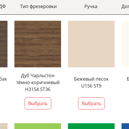
МДФ
Тип фрезеровки
Ручка
До
Дуб Чарльстон
бак
Бежевый песок
тёмно-коричневый
U156 ST9
H3154 ST36
Выбрать
Выбрать