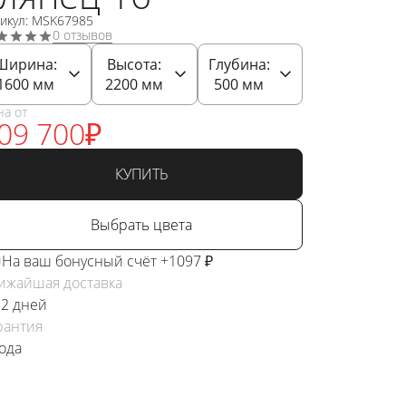
тикул: MSK67985
0 отзывов
Ширина:
Высота:
Глубина:
1600
мм
2200
мм
500
мм
на от
09 700
₽
КУПИТЬ
Выбрать цвета
На ваш бонусный счёт +1097 ₽
ижайшая доставка
 2 дней
рантия
года