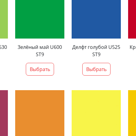
630
Зелёный май U600
Делфт голубой U525
Кр
ST9
ST9
Выбрать
Выбрать