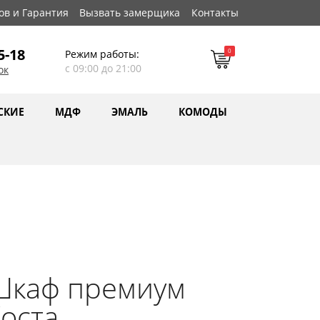
ов и Гарантия
Вызвать замерщика
Контакты
5-18
0
Режим работы:
с 09:00 до 21:00
ок
СКИЕ
МДФ
ЭМАЛЬ
КОМОДЫ
Шкаф премиум
оста