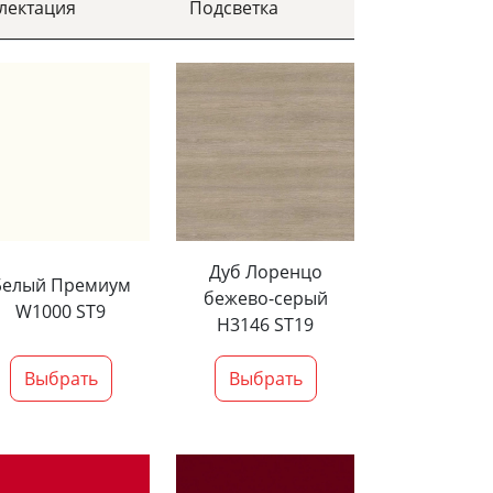
лектация
Подсветка
Дуб Лоренцо
Белый Премиум
бежево-серый
W1000 ST9
H3146 ST19
Выбрать
Выбрать