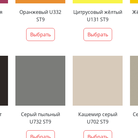
я
Оранжевый U332
Цитрусовый жёлтый
Жё
ST9
U131 ST9
Выбрать
Выбрать
т
Серый пыльный
Кашемир серый
Се
U732 ST9
U702 ST9
Выбрать
Выбрать