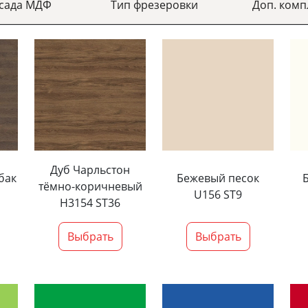
асада МДФ
Тип фрезеровки
Доп. комп
Дуб Чарльстон
бак
Бежевый песок
тёмно-коричневый
U156 ST9
H3154 ST36
Выбрать
Выбрать