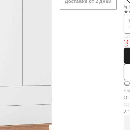
Доставка от 2 дней
Ар
Це
3
Бл
От
Га
2 