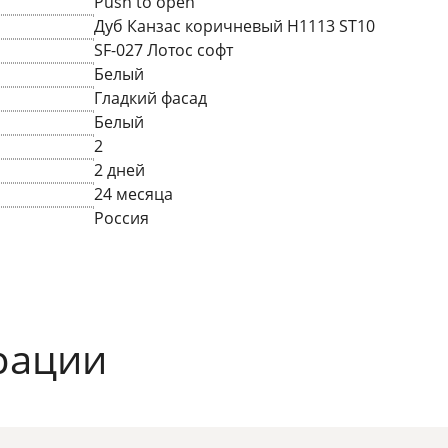
Push to open
Дуб Канзас коричневый H1113 ST10
SF-027 Лотос софт
Белый
Гладкий фасад
Белый
2
2 дней
24 месяца
Россия
рации