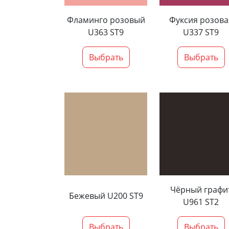
Фламинго розовый
Фуксия розова
U363 ST9
U337 ST9
Выбрать
Выбрать
Чёрный графи
Бежевый U200 ST9
U961 ST2
Выбрать
Выбрать