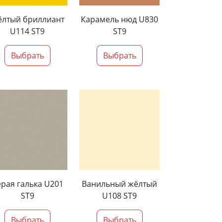
лтый бриллиант
Карамель нюд U830
U114 ST9
ST9
Выбрать
Выбрать
рая галька U201
Ванильный жёлтый
ST9
U108 ST9
Выбрать
Выбрать