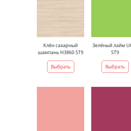
Клён сахарный
Зелёный лайм U
шампань H3860 ST9
ST9
Выбрать
Выбрать