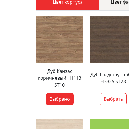
Цвет корпуса
Цвет ф
Дуб Канзас
Дуб Гладстоун та
коричневый H1113
H3325 ST28
ST10
Выбрано
Выбрать