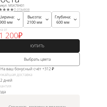
тикул: MSK78401
0 отзывов
Ширина:
Высота:
Глубина:
900
мм
2100
мм
600
мм
на от
1 200
₽
КУПИТЬ
Выбрать цвета
На ваш бонусный счёт +312 ₽
ижайшая доставка
 2 дней
рантия
года