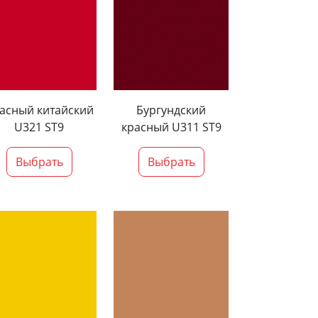
асный китайский
Бургундский
U321 ST9
красный U311 ST9
Выбрать
Выбрать