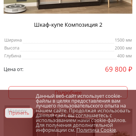
Шкаф-купе Композиция 2
Ширина
1500 мм
Высота
2000 мм
Глубина
400 мм
69 800
₽
Цена от:
Подробнее
Данный веб-сайт использует cookie-
файлы в целях предоставления вам
лучшего пользовательского опыта на
Наверх
нашем сайте. Продолжая использовать
Принять
данный сайт, вы соглашаетесь с
использованием нами cookie-файлов.
Для получения дополнительной
информации см.
Политика Cookie
.