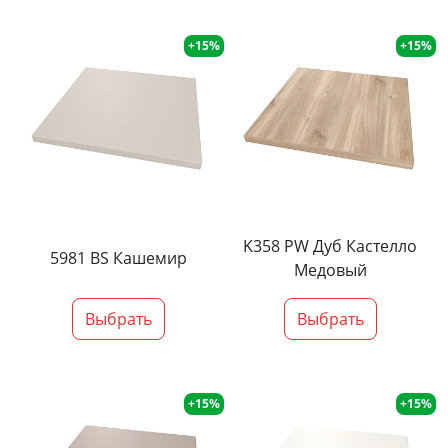
+15%
+15%
K358 PW Дуб Кастелло
5981 BS Кашемир
Медовый
Выбрать
Выбрать
+15%
+15%