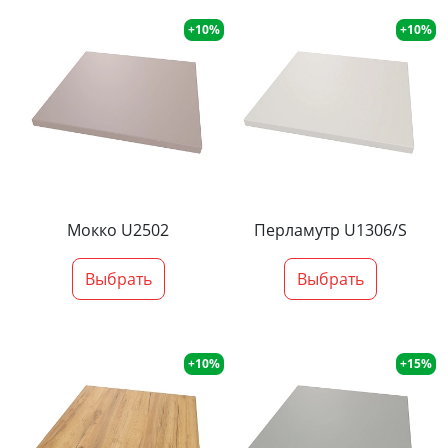
+10%
+10%
Мокко U2502
Перламутр U1306/S
Выбрать
Выбрать
+10%
+15%