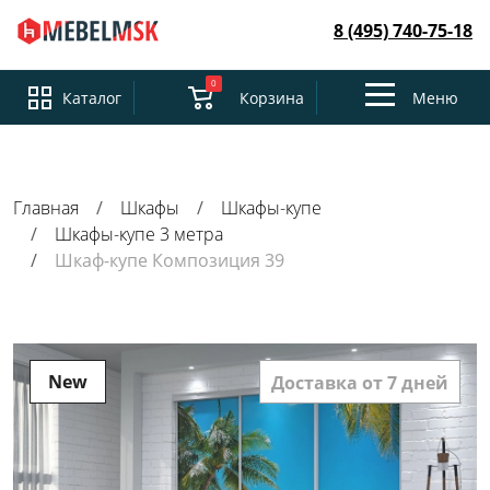
8 (495) 740-75-18
0
Toggle
Каталог
Корзина
Меню
navigation
Главная
Шкафы
Шкафы-купе
Шкафы-купе 3 метра
Шкаф-купе Композиция 39
New
Доставка от 7 дней