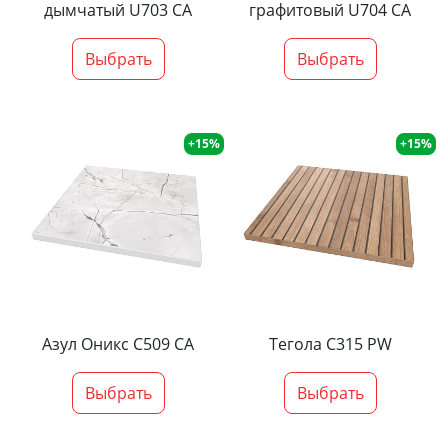
дымчатый U703 CA
графитовый U704 CA
Выбрать
Выбрать
+15%
+15%
Азул Оникс С509 СА
Тегола С315 PW
Выбрать
Выбрать