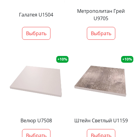
Метрополитан Грей
Галатея U1504
U9705
Выбрать
Выбрать
+10%
+10%
Велюр U7508
Штейн Светлый U1159
Выбрать
Выбрать