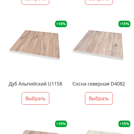
+10%
+15%
Дуб Альпийский U1158
Сосна северная D4082
Выбрать
Выбрать
+15%
+15%