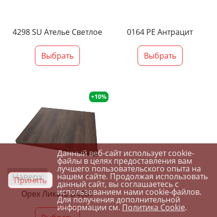
4298 SU Ателье Светлое
0164 PE Антрацит
Выбрать
Выбрать
+10%
Данный веб-сайт использует cookie-
файлы в целях предоставления вам
лучшего пользовательского опыта на
Наверх
нашем сайте. Продолжая использовать
Принять
данный сайт, вы соглашаетесь с
использованием нами cookie-файлов.
Орех Ликата D4087
Для получения дополнительной
информации см.
Политика Cookie
.