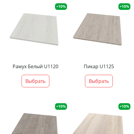
+10%
+10%
Рамух Белый U1120
Пикар U1125
Выбрать
Выбрать
+10%
+10%