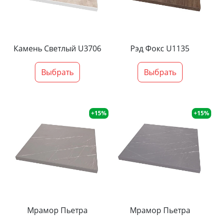
Камень Светлый U3706
Рэд Фокс U1135
Выбрать
Выбрать
+15%
+15%
Мрамор Пьетра
Мрамор Пьетра