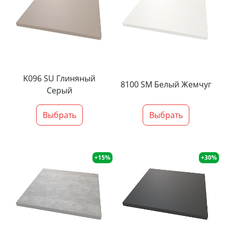
K096 SU Глиняный
8100 SM Белый Жемчуг
Серый
Выбрать
Выбрать
+15%
+30%