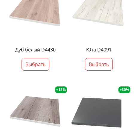
Дуб белый D4430
Юта D4091
Выбрать
Выбрать
+15%
+30%