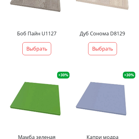
Боб Пайн U1127
Дуб Сонома D8129
Выбрать
Выбрать
+30%
+30%
Мамба зеленая
Капри модра