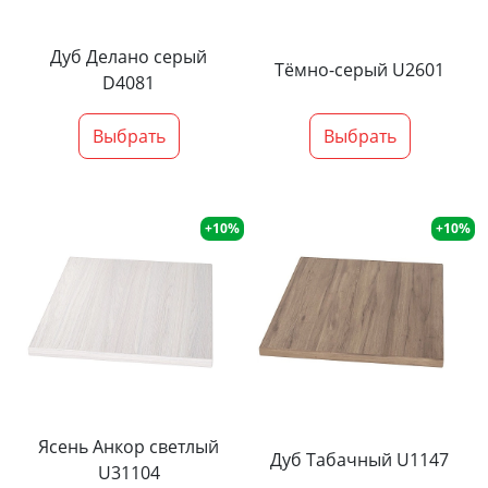
Дуб Делано серый
Тёмно-серый U2601
D4081
Выбрать
Выбрать
+10%
+10%
Ясень Анкор светлый
Дуб Табачный U1147
U31104