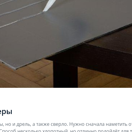
еры
, но и дрель, а также сверло. Нужно сначала наметить о
пособ несколько хлопотный, но отлично подойдёт для т