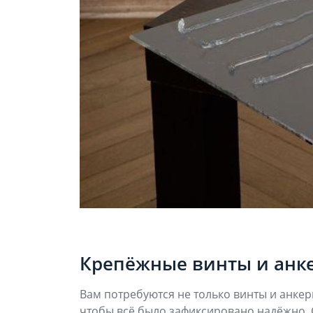
Крепёжные винты и анк
Вам потребуются не только винты и анкеры
чтобы всё было зафиксировано надёжно. С