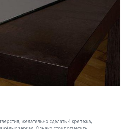
тверстия, желательно сделать 4 крепежа,
яжёлых зеркал. Однако стоит отметить,