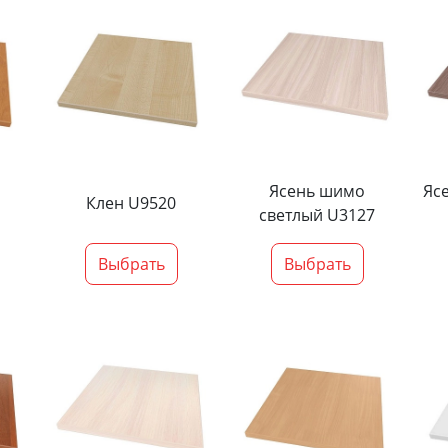
Ясень шимо
Яс
Клен U9520
светлый U3127
Выбрать
Выбрать