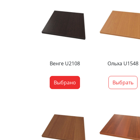
Венге U2108
Ольха U1548
Выбрано
Выбрать