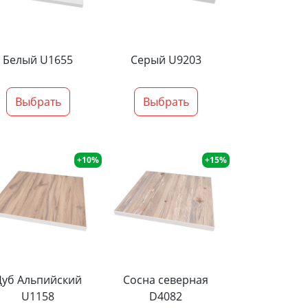
Белый U1655
Серый U9203
Выбрать
Выбрать
+10%
+15%
Дуб Альпийский
Сосна северная
U1158
D4082