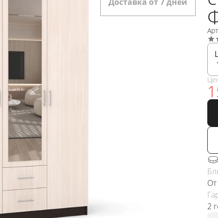
Доставка от 7 дней
Ар
Це
1
Бл
От
Га
2 