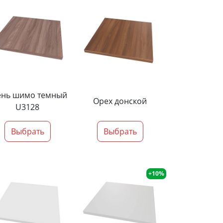
ень шимо темный
Орех донской
U3128
Выбрать
Выбрать
+10%