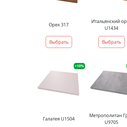
Итальянский ор
Орех 317
U1434
Выбрать
Выбрать
+10%
Метрополитан Г
Галатея U1504
U9705