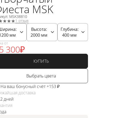
Фиеста MSK
тикул: MSK38810
1 отзыв
Ширина:
Высота:
Глубина:
1200
мм
2000
мм
400
мм
на от
5 300
₽
КУПИТЬ
Выбрать цвета
На ваш бонусный счёт +153 ₽
ижайшая доставка
 2 дней
рантия
года