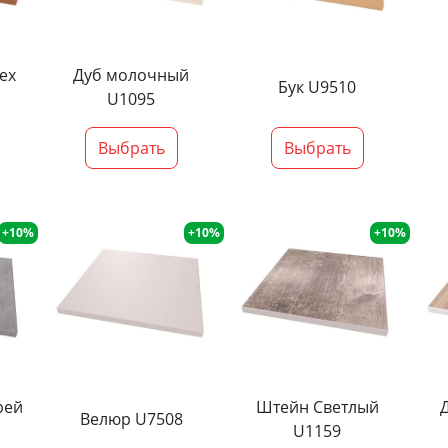
ех
Дуб молочный
Бук U9510
U1095
Выбрать
Выбрать
+10%
+10%
+10%
рей
Штейн Светлый
Велюр U7508
U1159