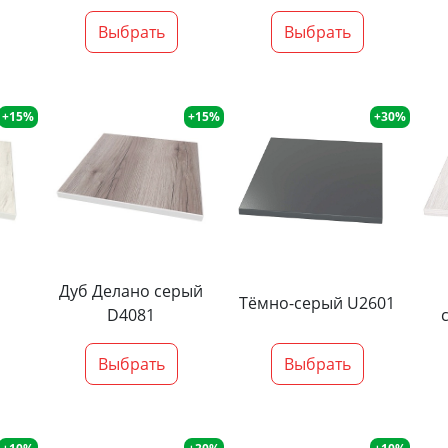
Выбрать
Выбрать
+15%
+15%
+30%
Дуб Делано серый
Тёмно-серый U2601
D4081
Выбрать
Выбрать