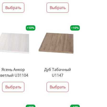
Выбрать
Выбрать
+10%
+10%
Ясень Анкор
Дуб Табачный
светлый U31104
U1147
Выбрать
Выбрать