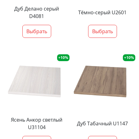
Дуб Делано серый
Тёмно-серый U2601
D4081
Выбрать
Выбрать
+10%
+10%
Ясень Анкор светлый
Дуб Табачный U1147
U31104