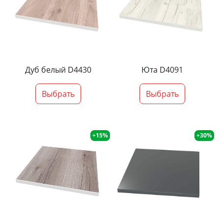
Дуб белый D4430
Юта D4091
Выбрать
Выбрать
+15%
+30%