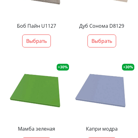
Боб Пайн U1127
Дуб Сонома D8129
Выбрать
Выбрать
+30%
+30%
Мамба зеленая
Капри модра