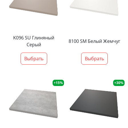
K096 SU Глиняный
8100 SM Белый Жемчуг
Серый
Выбрать
Выбрать
+15%
+30%