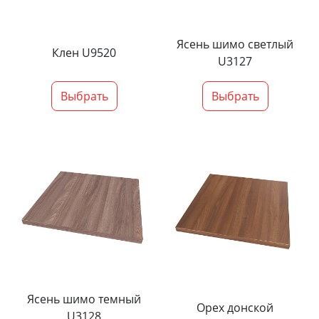
Ясень шимо светлый
Клен U9520
U3127
Выбрать
Выбрать
Ясень шимо темный
Орех донской
U3128