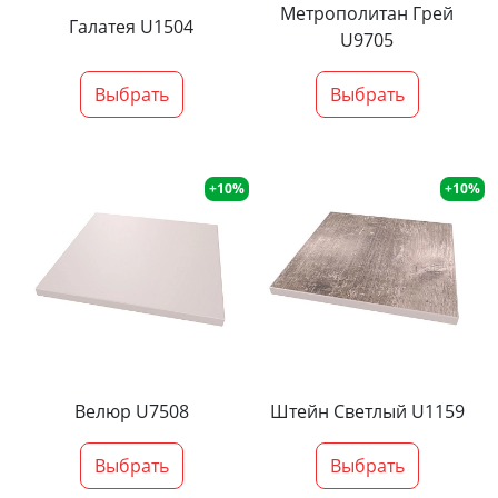
Метрополитан Грей
Галатея U1504
U9705
Выбрать
Выбрать
+10%
+10%
Велюр U7508
Штейн Светлый U1159
Выбрать
Выбрать