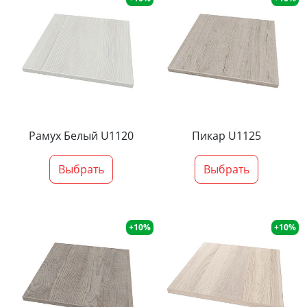
Рамух Белый U1120
Пикар U1125
Выбрать
Выбрать
+10%
+10%