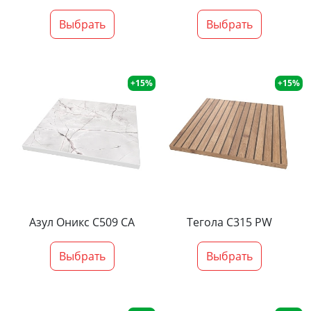
Выбрать
Выбрать
+15%
+15%
Азул Оникс С509 СА
Тегола С315 PW
Выбрать
Выбрать