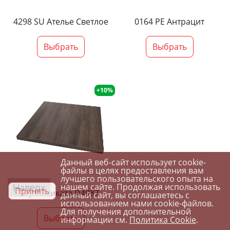
4298 SU Ателье Светлое
0164 PE Антрацит
Выбрать
Выбрать
+10%
Данный веб-сайт использует cookie-
файлы в целях предоставления вам
лучшего пользовательского опыта на
Наверх
нашем сайте. Продолжая использовать
Принять
Орех Ликата D4087
данный сайт, вы соглашаетесь с
использованием нами cookie-файлов.
Для получения дополнительной
Выбрать
информации см.
Политика Cookie
.