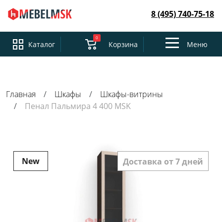
8 (495) 740-75-18
0
Toggle
Каталог
Корзина
Меню
navigation
Главная
Шкафы
Шкафы-витрины
Пенал Пальмира 4 400 MSK
New
Доставка от 7 дней