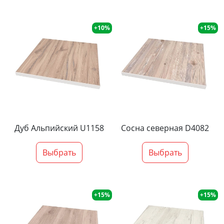
+10%
+15%
Дуб Альпийский U1158
Сосна северная D4082
Выбрать
Выбрать
+15%
+15%