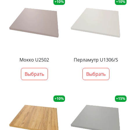
+10%
+10%
Мокко U2502
Перламутр U1306/S
Выбрать
Выбрать
+10%
+15%