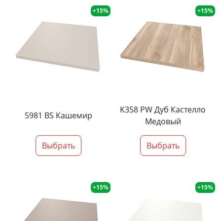
+15%
+15%
K358 PW Дуб Кастелло
5981 BS Кашемир
Медовый
Выбрать
Выбрать
+15%
+15%