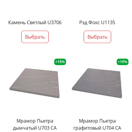
Камень Светлый U3706
Рэд Фокс U1135
Выбрать
Выбрать
+15%
+15%
Мрамор Пьетра
Мрамор Пьетра
дымчатый U703 CA
графитовый U704 CA