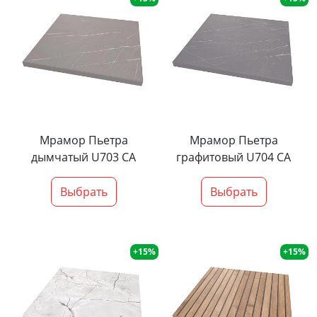
Мрамор Пьетра
Мрамор Пьетра
дымчатый U703 CA
графитовый U704 CA
Выбрать
Выбрать
+15%
+15%