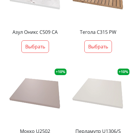
Азул Оникс С509 СА
Тегола С315 PW
Выбрать
Выбрать
+10%
+10%
Мокко U2502
Перламутр U1306/S