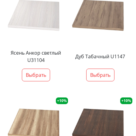
Ясень Анкор светлый
Дуб Табачный U1147
U31104
Выбрать
Выбрать
+10%
+10%