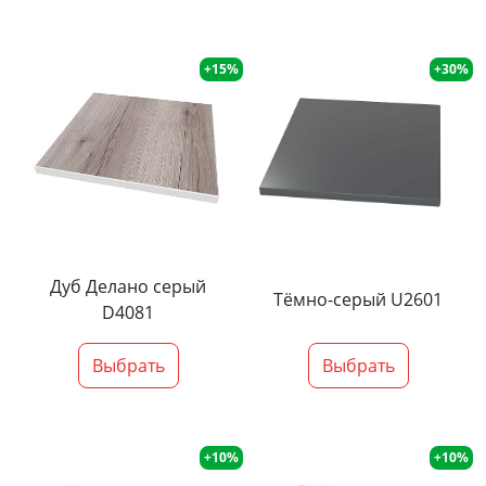
+15%
+30%
Дуб Делано серый
Тёмно-серый U2601
D4081
Выбрать
Выбрать
+10%
+10%