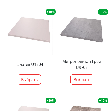
+10%
+10%
Метрополитан Грей
Галатея U1504
U9705
Выбрать
Выбрать
+10%
+10%