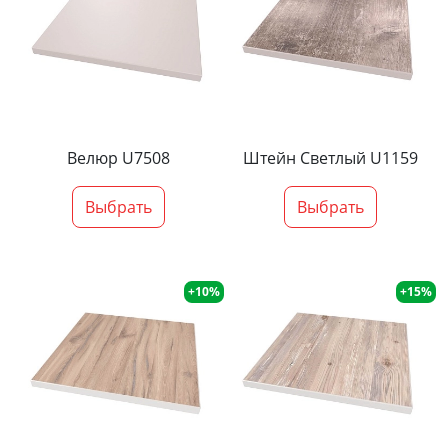
Велюр U7508
Штейн Светлый U1159
Выбрать
Выбрать
+10%
+15%