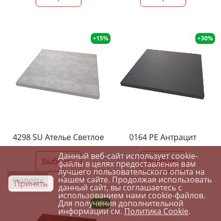
+15%
+30%
4298 SU Ателье Светлое
0164 PE Антрацит
Данный веб-сайт использует cookie-
Выбрать
Выбрать
файлы в целях предоставления вам
лучшего пользовательского опыта на
Наверх
нашем сайте. Продолжая использовать
Принять
данный сайт, вы соглашаетесь с
использованием нами cookie-файлов.
Для получения дополнительной
+10%
информации см.
Политика Cookie
.