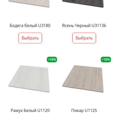
Бодега белый U3180
Ясень Черный U31136
Выбрать
Выбрать
+10%
+10%
Рамух Белый U1120
Пикар U1125