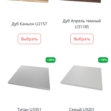
Дуб Апрель темный
Дуб Каньон U2157
U31185
Выбрать
Выбрать
+30%
+10%
Титан U3351
Серый U9201