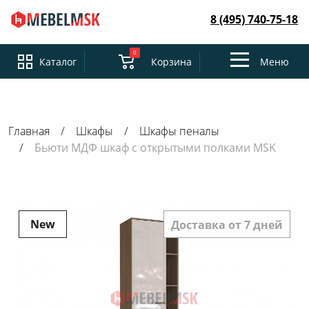
8 (495) 740-75-18
0
Toggle
Каталог
Корзина
Меню
navigation
Главная
Шкафы
Шкафы пеналы
Бьюти МДФ шкаф с открытыми полками MSK
New
Доставка от 7 дней