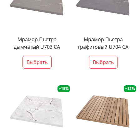
Мрамор Пьетра
Мрамор Пьетра
дымчатый U703 CA
графитовый U704 CA
Выбрать
Выбрать
+15%
+15%