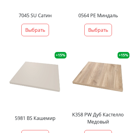
7045 SU Сатин
0564 PE Миндаль
Выбрать
Выбрать
+15%
+15%
K358 PW Дуб Кастелло
5981 BS Кашемир
Медовый