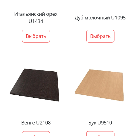
Итальянский орех
Дуб молочный U1095
U1434
Выбрать
Выбрать
Венге U2108
Бук U9510