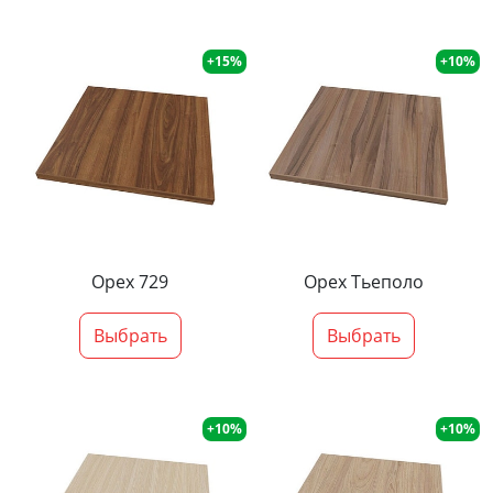
+15%
+10%
Орех 729
Орех Тьеполо
Выбрать
Выбрать
+10%
+10%