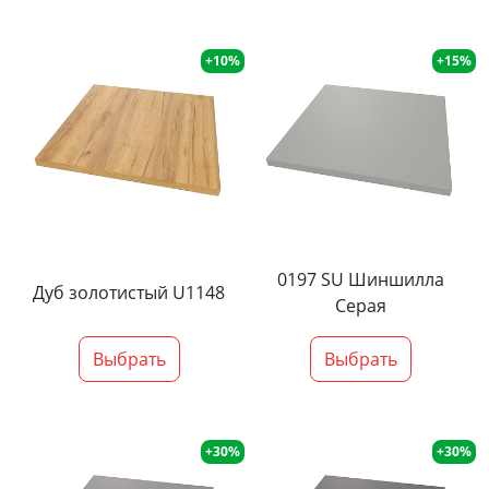
+10%
+15%
0197 SU Шиншилла
Дуб золотистый U1148
Серая
Выбрать
Выбрать
+30%
+30%