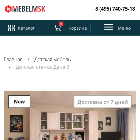
8 (495) 740-75-18
0
Toggle
Каталог
Корзина
Меню
navigation
Главная
Детская мебель
Детская стенка Дана 3
New
Доставка от 7 дней