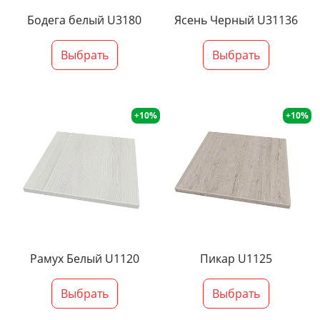
Бодега белый U3180
Ясень Черный U31136
Выбрать
Выбрать
+10%
+10%
Рамух Белый U1120
Пикар U1125
Выбрать
Выбрать