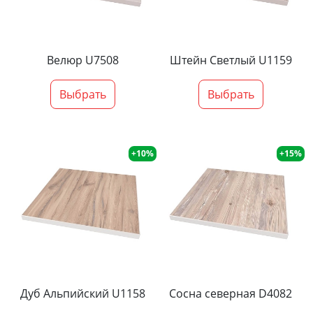
Велюр U7508
Штейн Светлый U1159
Выбрать
Выбрать
+10%
+15%
Дуб Альпийский U1158
Сосна северная D4082