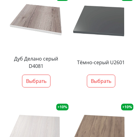
Дуб Делано серый
Тёмно-серый U2601
D4081
Выбрать
Выбрать
+10%
+10%