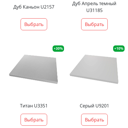
Дуб Апрель темный
Дуб Каньон U2157
U31185
Выбрать
Выбрать
+30%
+10%
Титан U3351
Серый U9201
Выбрать
Выбрать