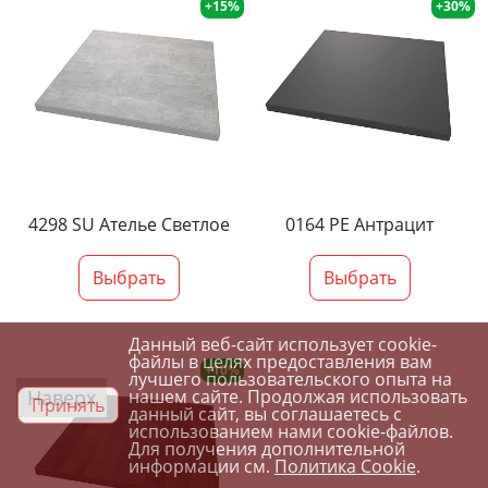
+15%
+30%
4298 SU Ателье Светлое
0164 PE Антрацит
Выбрать
Выбрать
Данный веб-сайт использует cookie-
файлы в целях предоставления вам
+10%
лучшего пользовательского опыта на
Наверх
нашем сайте. Продолжая использовать
Принять
данный сайт, вы соглашаетесь с
использованием нами cookie-файлов.
Для получения дополнительной
информации см.
Политика Cookie
.