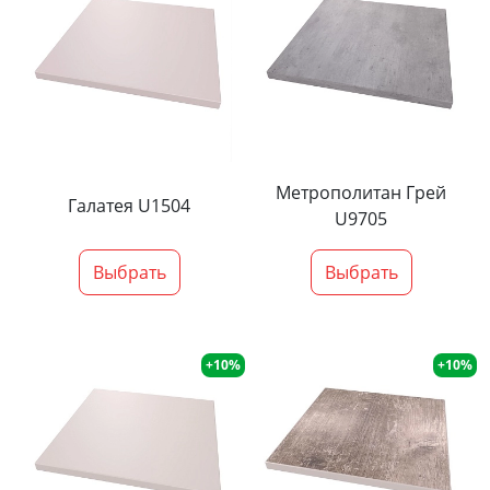
Метрополитан Грей
Галатея U1504
U9705
Выбрать
Выбрать
+10%
+10%