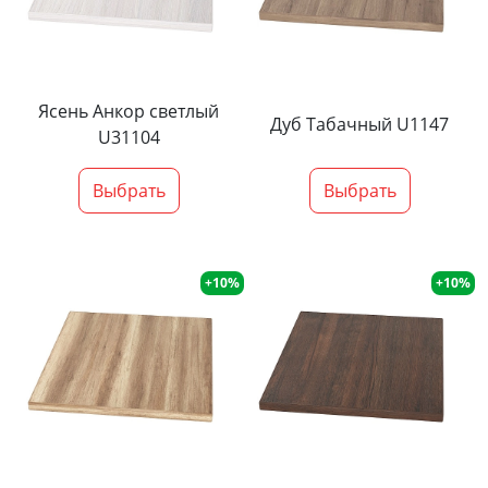
Ясень Анкор светлый
Дуб Табачный U1147
U31104
Выбрать
Выбрать
+10%
+10%