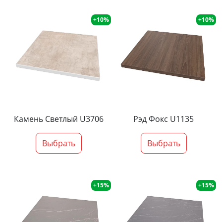
+10%
+10%
Камень Светлый U3706
Рэд Фокс U1135
Выбрать
Выбрать
+15%
+15%