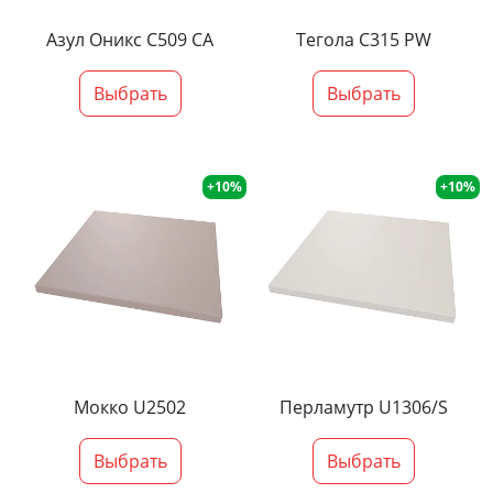
Азул Оникс С509 СА
Тегола С315 PW
Выбрать
Выбрать
+10%
+10%
Мокко U2502
Перламутр U1306/S
Выбрать
Выбрать