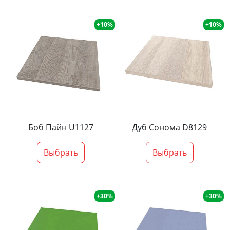
+10%
+10%
Боб Пайн U1127
Дуб Сонома D8129
Выбрать
Выбрать
+30%
+30%