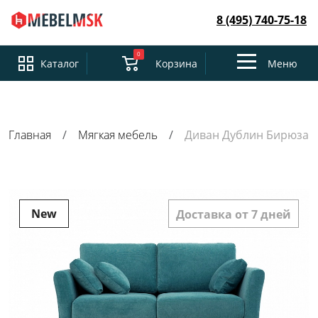
8 (495) 740-75-18
0
Toggle
Каталог
Корзина
Меню
navigation
Главная
Мягкая мебель
Диван Дублин Бирюза
New
Доставка от 7 дней