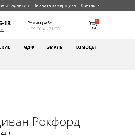
ов и Гарантия
Вызвать замерщика
Контакты
5-18
0
Режим работы:
с 09:00 до 21:00
ок
СКИЕ
МДФ
ЭМАЛЬ
КОМОДЫ
Диван Рокфорд
Ред