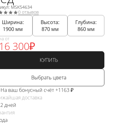
тикул: MSK54634
0 отзывов
Ширина:
Высота:
Глубина:
1900
мм
870
мм
860
мм
на от
16 300
₽
КУПИТЬ
Выбрать цвета
На ваш бонусный счёт +1163 ₽
ижайшая доставка
 2 дней
рантия
года