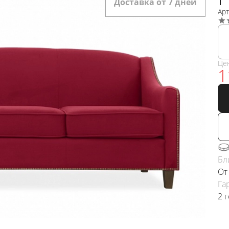
Доставка от 7 дней
Ар
Це
1
Бл
От
Га
2 