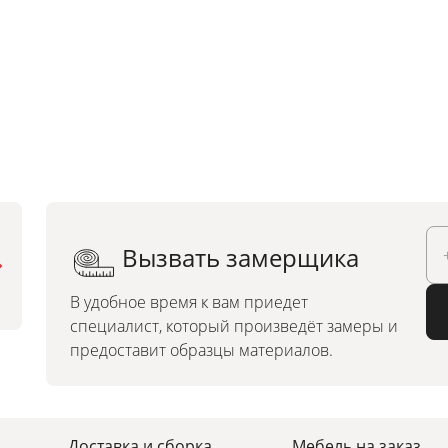
Вызвать замерщика
Можно заказать по
индивидуальным размерам
В удобное время к вам приедет
специалист, который произведёт замеры и
предоставит образцы материалов.
Доставка и сборка
Мебель на заказ