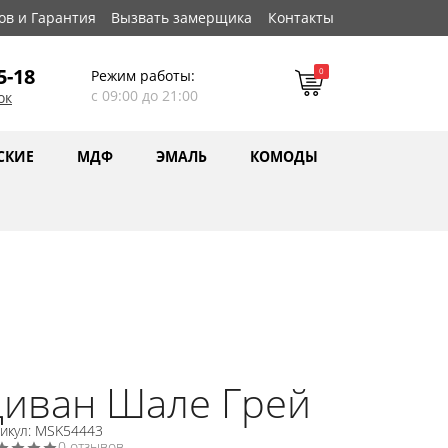
ов и Гарантия
Вызвать замерщика
Контакты
5-18
0
Режим работы:
с 09:00 до 21:00
ок
СКИЕ
МДФ
ЭМАЛЬ
КОМОДЫ
Диван Шале Грей
тикул: MSK54443
0 отзывов