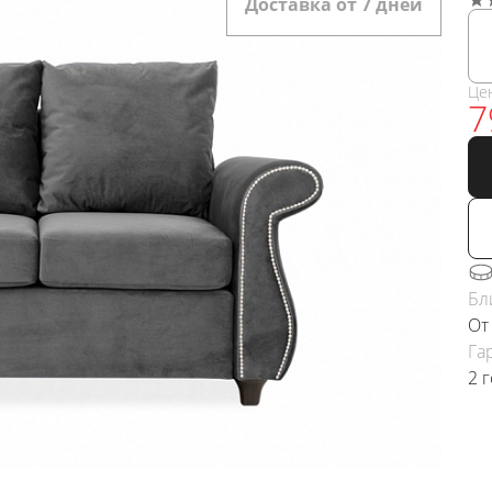
Доставка от 7 дней
Це
7
Бл
От
Га
2 