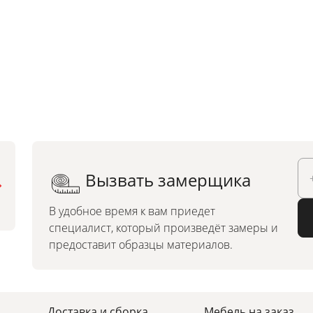
Вызвать замерщика
Можно заказать по
индивидуальным размерам
В удобное время к вам приедет
специалист, который произведёт замеры и
предоставит образцы материалов.
Доставка и сборка
Мебель на заказ