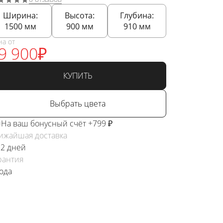
Ширина:
Высота:
Глубина:
1500
мм
900
мм
910
мм
на от
9 900
₽
КУПИТЬ
Выбрать цвета
На ваш бонусный счёт +799 ₽
ижайшая доставка
 2 дней
рантия
года