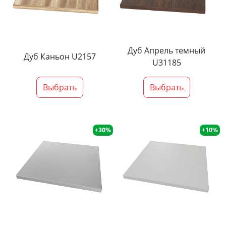
Дуб Апрель темный
Дуб Каньон U2157
U31185
Выбрать
Выбрать
+30%
+10%