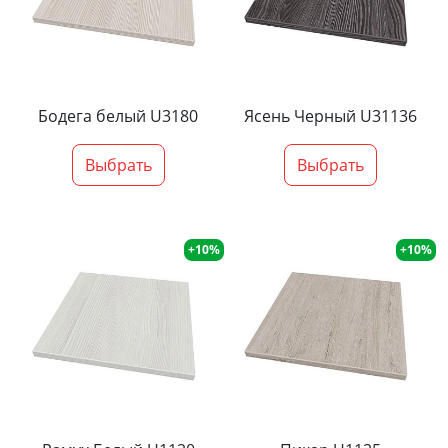
Бодега белый U3180
Ясень Черный U31136
Выбрать
Выбрать
+10%
+10%