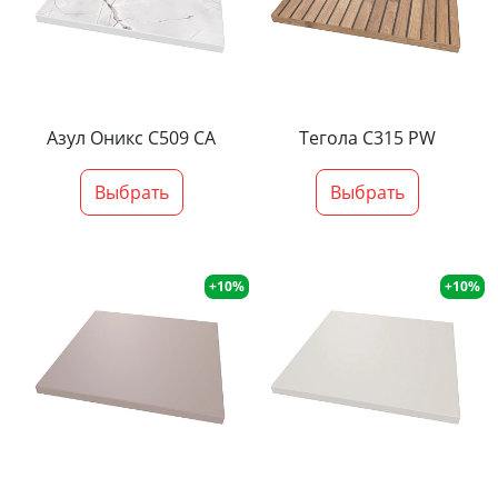
Азул Оникс С509 СА
Тегола С315 PW
Выбрать
Выбрать
+10%
+10%