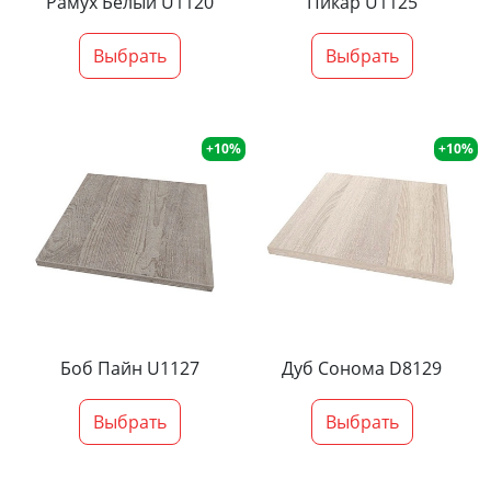
Рамух Белый U1120
Пикар U1125
Выбрать
Выбрать
+10%
+10%
Боб Пайн U1127
Дуб Сонома D8129
Выбрать
Выбрать