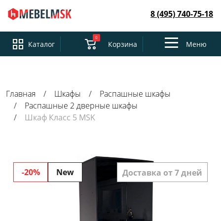
8 (495) 740-75-18
0
Toggle
Каталог
Корзина
Меню
navigation
Главная
Шкафы
Распашные шкафы
Распашные 2 дверные шкафы
Шкаф Класс 5 MSK
-20%
New
Доставка от 7 дней