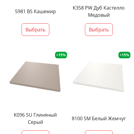
K358 PW Дуб Кастелло
5981 BS Кашемир
Медовый
Выбрать
Выбрать
+15%
+15%
K096 SU Глиняный
8100 SM Белый Жемчуг
Серый