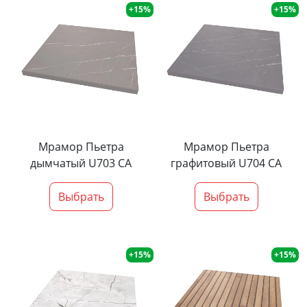
+15%
+15%
Мрамор Пьетра
Мрамор Пьетра
дымчатый U703 CA
графитовый U704 CA
Выбрать
Выбрать
+15%
+15%