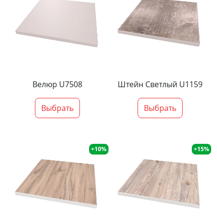
Велюр U7508
Штейн Светлый U1159
Выбрать
Выбрать
+10%
+15%