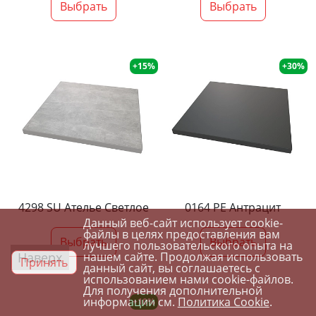
Выбрать
Выбрать
+15%
+30%
4298 SU Ателье Светлое
0164 PE Антрацит
Данный веб-сайт использует cookie-
файлы в целях предоставления вам
Выбрать
Выбрать
лучшего пользовательского опыта на
Наверх
нашем сайте. Продолжая использовать
Принять
данный сайт, вы соглашаетесь с
использованием нами cookie-файлов.
Для получения дополнительной
информации см.
Политика Cookie
.
+10%