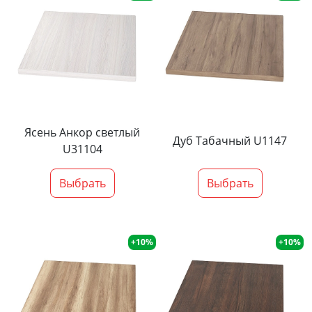
Ясень Анкор светлый
Дуб Табачный U1147
U31104
Выбрать
Выбрать
+10%
+10%