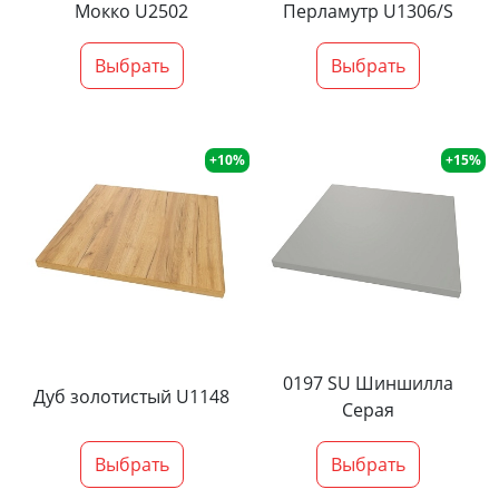
Мокко U2502
Перламутр U1306/S
Выбрать
Выбрать
+10%
+15%
0197 SU Шиншилла
Дуб золотистый U1148
Серая
Выбрать
Выбрать