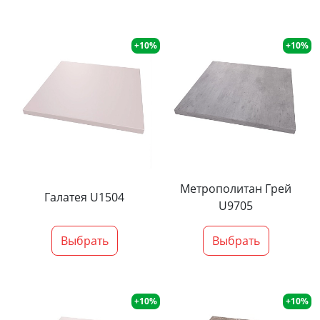
+10%
+10%
Метрополитан Грей
Галатея U1504
U9705
Выбрать
Выбрать
+10%
+10%