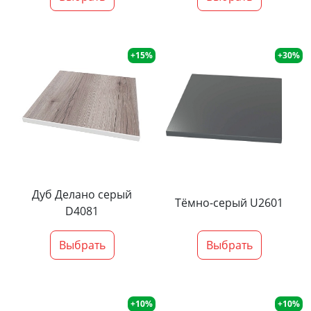
+15%
+30%
Дуб Делано серый
Тёмно-серый U2601
D4081
Выбрать
Выбрать
+10%
+10%