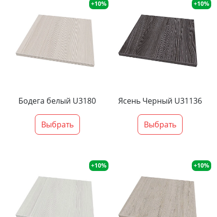
+10%
+10%
Бодега белый U3180
Ясень Черный U31136
Выбрать
Выбрать
+10%
+10%