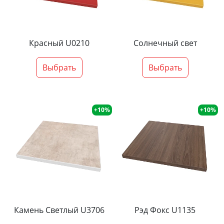
Красный U0210
Солнечный свет
Выбрать
Выбрать
+10%
+10%
Камень Светлый U3706
Рэд Фокс U1135