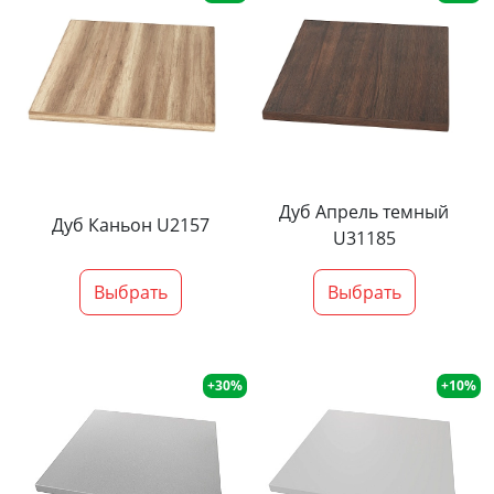
Дуб Апрель темный
Дуб Каньон U2157
U31185
Выбрать
Выбрать
+30%
+10%