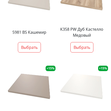
K358 PW Дуб Кастелло
5981 BS Кашемир
Медовый
Выбрать
Выбрать
+15%
+15%