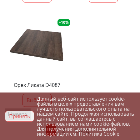
+10%
Орех Ликата D4087
Данный веб-сайт использует cookie-
Выбрать
файлы в целях предоставления вам
лучшего пользовательского опыта на
Наверх
нашем сайте. Продолжая использовать
Принять
данный сайт, вы соглашаетесь с
использованием нами cookie-файлов.
Для получения дополнительной
1
2
След.
информации см.
Политика Cookie
.