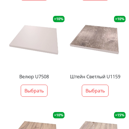
+10%
+10%
Велюр U7508
Штейн Светлый U1159
Выбрать
Выбрать
+10%
+15%