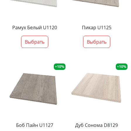
Рамух Белый U1120
Пикар U1125
Выбрать
Выбрать
+10%
+10%
Боб Пайн U1127
Дуб Сонома D8129