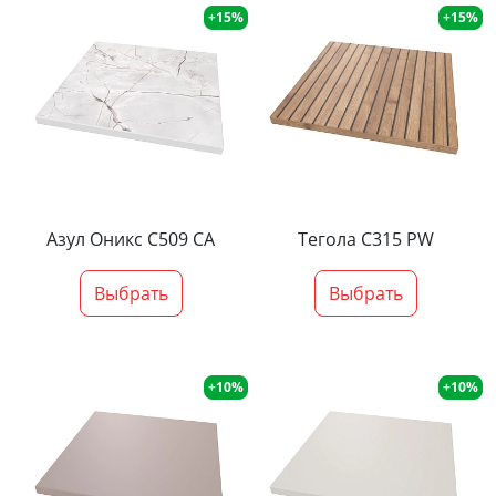
+15%
+15%
Азул Оникс С509 СА
Тегола С315 PW
Выбрать
Выбрать
+10%
+10%