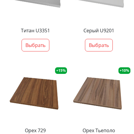
Титан U3351
Серый U9201
Выбрать
Выбрать
+15%
+10%
Орех 729
Орех Тьеполо