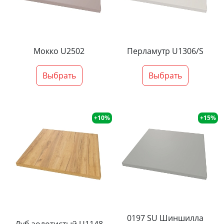
Мокко U2502
Перламутр U1306/S
Выбрать
Выбрать
+10%
+15%
0197 SU Шиншилла