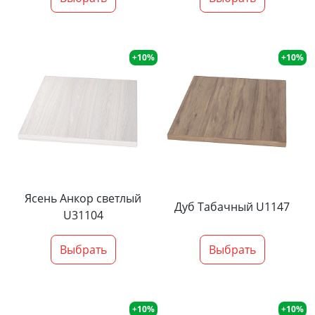
+10%
+10%
Ясень Анкор светлый
Дуб Табачный U1147
U31104
Выбрать
Выбрать
+10%
+10%