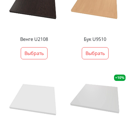
Венге U2108
Бук U9510
Выбрать
Выбрать
+10%