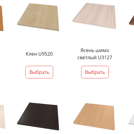
Ясень шимо
Клен U9520
светлый U3127
Выбрать
Выбрать