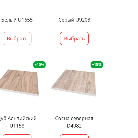
Белый U1655
Серый U9203
Выбрать
Выбрать
+10%
+15%
Дуб Альпийский
Сосна северная
U1158
D4082