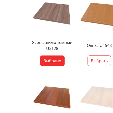
Ясень шимо темный
Ольха U1548
U3128
Выбрано
Выбрать