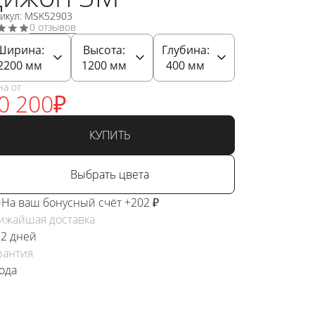
тикул: MSK52903
0 отзывов
Ширина:
Высота:
Глубина:
2200
мм
1200
мм
400
мм
на от
0 200
₽
КУПИТЬ
Выбрать цвета
На ваш бонусный счёт +202 ₽
ижайшая доставка
 2 дней
рантия
года