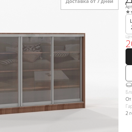
Доставка от 7 дней
Ар
Це
2
Бл
От
Га
2 