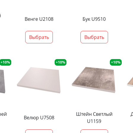
й
Венге U2108
Бук U9510
Выбрать
Выбрать
+10%
+10%
+10%
рей
Штейн Светлый
Велюр U7508
U1159