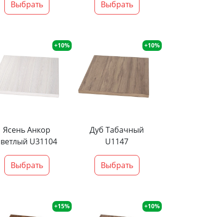
Выбрать
Выбрать
+10%
+10%
Ясень Анкор
Дуб Табачный
светлый U31104
U1147
Выбрать
Выбрать
+15%
+10%