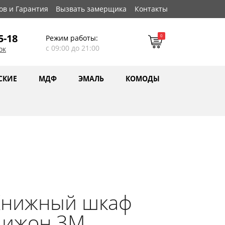
ов и Гарантия
Вызвать замерщика
Контакты
5-18
0
Режим работы:
с 09:00 до 21:00
ок
СКИЕ
МДФ
ЭМАЛЬ
КОМОДЫ
Книжный шкаф
Дижон 3М