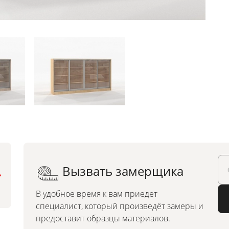
Вызвать замерщика
Можно заказать по
индивидуальным размерам
В удобное время к вам приедет
специалист, который произведёт замеры и
предоставит образцы материалов.