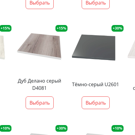
Выбрать
Выбрать
+15%
+15%
+30%
Дуб Делано серый
Тёмно-серый U2601
D4081
Выбрать
Выбрать
+10%
+30%
+10%