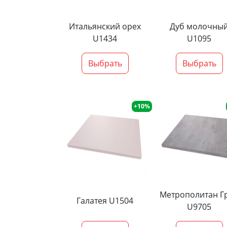
Итальянский орех
Дуб молочны
U1434
U1095
Выбрать
Выбрать
+10%
Метрополитан Г
Галатея U1504
U9705