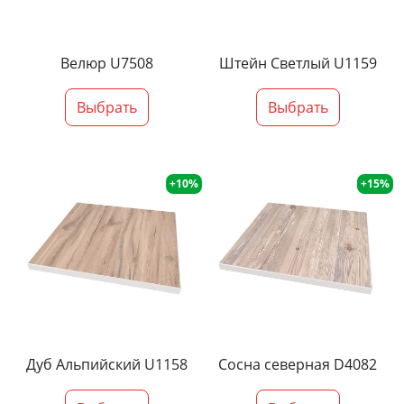
Велюр U7508
Штейн Светлый U1159
Выбрать
Выбрать
+10%
+15%
Дуб Альпийский U1158
Сосна северная D4082