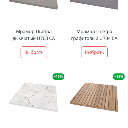
Мрамор Пьетра
Мрамор Пьетра
дымчатый U703 CA
графитовый U704 CA
Выбрать
Выбрать
+15%
+15%