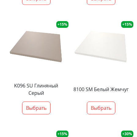
+15%
+15%
K096 SU Глиняный
8100 SM Белый Жемчуг
Серый
Выбрать
Выбрать
+15%
+30%