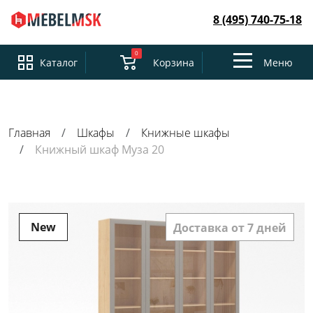
8 (495) 740-75-18
0
Toggle
Каталог
Корзина
Меню
navigation
Главная
Шкафы
Книжные шкафы
Книжный шкаф Муза 20
New
Доставка от 7 дней