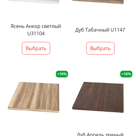
Ясень Анкор светлый
Дуб Табачный U1147
U31104
Выбрать
Выбрать
+10%
+10%
Дуб Апрель темный