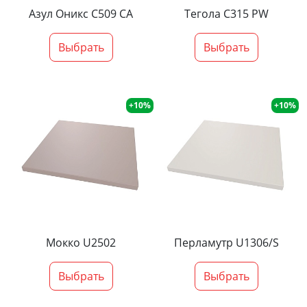
Азул Оникс С509 СА
Тегола С315 PW
Выбрать
Выбрать
+10%
+10%
Мокко U2502
Перламутр U1306/S
Выбрать
Выбрать