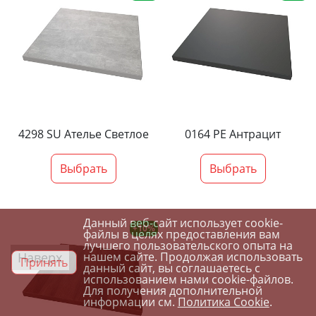
4298 SU Ателье Светлое
0164 PE Антрацит
Выбрать
Выбрать
Данный веб-сайт использует cookie-
+10%
файлы в целях предоставления вам
лучшего пользовательского опыта на
Наверх
нашем сайте. Продолжая использовать
Принять
данный сайт, вы соглашаетесь с
использованием нами cookie-файлов.
Для получения дополнительной
информации см.
Политика Cookie
.