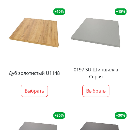
+10%
+15%
0197 SU Шиншилла
Дуб золотистый U1148
Серая
Выбрать
Выбрать
+30%
+30%