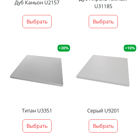
Дуб Каньон U2157
U31185
Выбрать
Выбрать
+30%
+10%
Титан U3351
Серый U9201
Выбрать
Выбрать