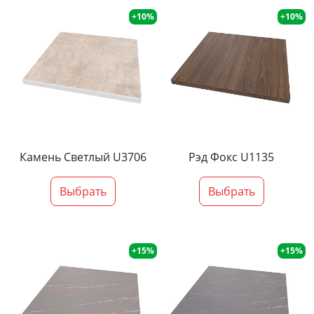
+10%
+10%
Камень Светлый U3706
Рэд Фокс U1135
Выбрать
Выбрать
+15%
+15%