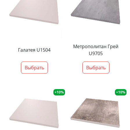
Метрополитан Грей
Галатея U1504
U9705
Выбрать
Выбрать
+10%
+10%