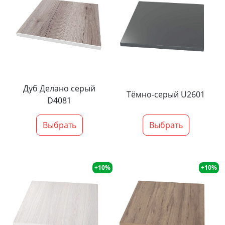
Дуб Делано серый
Тёмно-серый U2601
D4081
Выбрать
Выбрать
+10%
+10%