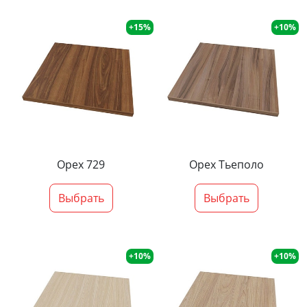
+15%
+10%
Орех 729
Орех Тьеполо
Выбрать
Выбрать
+10%
+10%