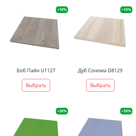
+10%
+10%
Боб Пайн U1127
Дуб Сонома D8129
Выбрать
Выбрать
+30%
+30%