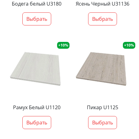
Бодега белый U3180
Ясень Черный U31136
Выбрать
Выбрать
+10%
+10%
Рамух Белый U1120
Пикар U1125
Выбрать
Выбрать