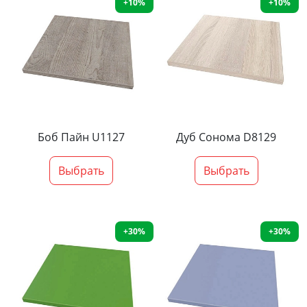
+10%
+10%
Боб Пайн U1127
Дуб Сонома D8129
Выбрать
Выбрать
+30%
+30%