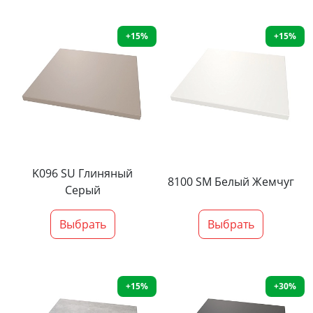
+15%
+15%
K096 SU Глиняный
8100 SM Белый Жемчуг
Серый
Выбрать
Выбрать
+15%
+30%