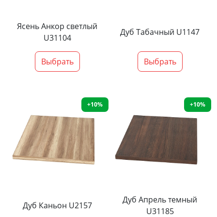
Ясень Анкор светлый
Дуб Табачный U1147
U31104
Выбрать
Выбрать
+10%
+10%
Дуб Апрель темный
Дуб Каньон U2157
U31185