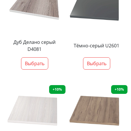
Дуб Делано серый
Тёмно-серый U2601
D4081
Выбрать
Выбрать
+10%
+10%