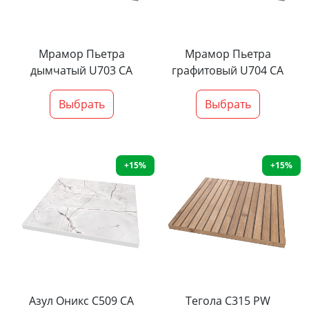
Мрамор Пьетра
Мрамор Пьетра
дымчатый U703 CA
графитовый U704 CA
Выбрать
Выбрать
+15%
+15%
Азул Оникс С509 СА
Тегола С315 PW