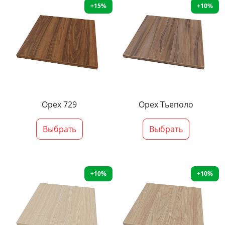
+15%
+10%
Орех 729
Орех Тьеполо
Выбрать
Выбрать
+10%
+10%