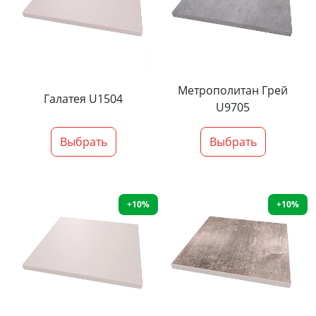
Метрополитан Грей
Галатея U1504
U9705
Выбрать
Выбрать
+10%
+10%