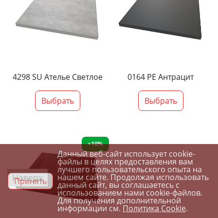
4298 SU Ателье Светлое
0164 PE Антрацит
Выбрать
Выбрать
+10%
Данный веб-сайт использует cookie-
файлы в целях предоставления вам
лучшего пользовательского опыта на
Наверх
нашем сайте. Продолжая использовать
Принять
данный сайт, вы соглашаетесь с
использованием нами cookie-файлов.
Для получения дополнительной
информации см.
Политика Cookie
.