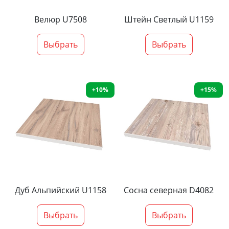
Велюр U7508
Штейн Светлый U1159
Выбрать
Выбрать
+10%
+15%
Дуб Альпийский U1158
Сосна северная D4082
Выбрать
Выбрать