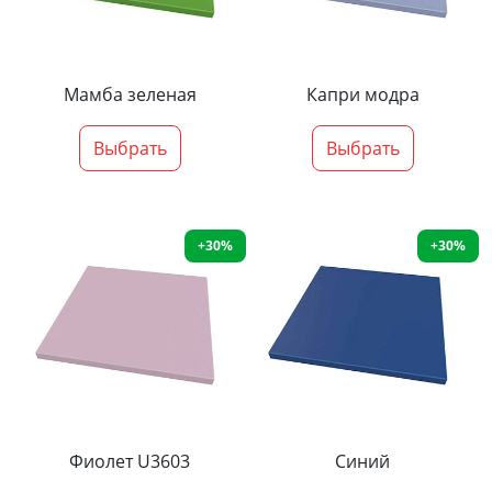
Мамба зеленая
Капри модра
Выбрать
Выбрать
+30%
+30%
Фиолет U3603
Синий