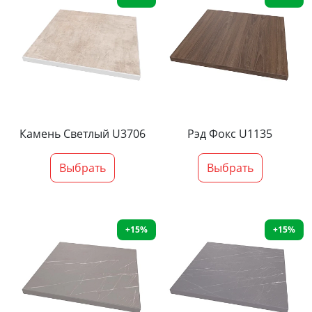
Камень Светлый U3706
Рэд Фокс U1135
Выбрать
Выбрать
+15%
+15%