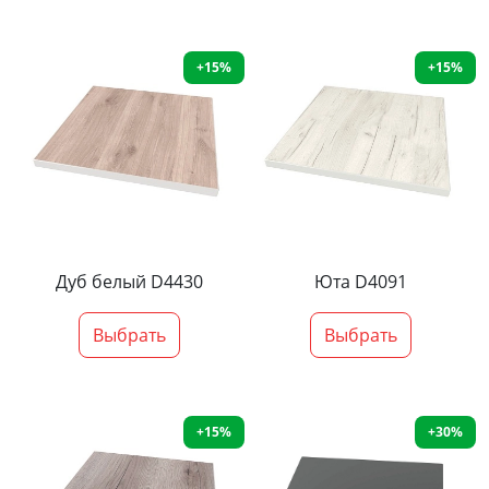
+15%
+15%
Дуб белый D4430
Юта D4091
Выбрать
Выбрать
+15%
+30%