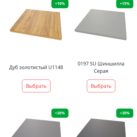
+10%
+15%
0197 SU Шиншилла
Дуб золотистый U1148
Серая
Выбрать
Выбрать
+30%
+30%