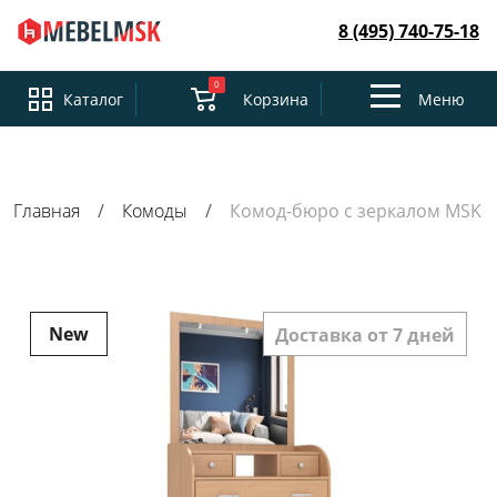
8 (495) 740-75-18
0
Toggle
Каталог
Корзина
Меню
navigation
Главная
Комоды
Комод-бюро с зеркалом MSK
New
Доставка от 7 дней