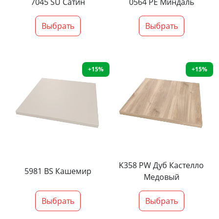
7045 SU Сатин
0564 PE Миндаль
Выбрать
Выбрать
+15%
+15%
K358 PW Дуб Кастелло
5981 BS Кашемир
Медовый
Выбрать
Выбрать