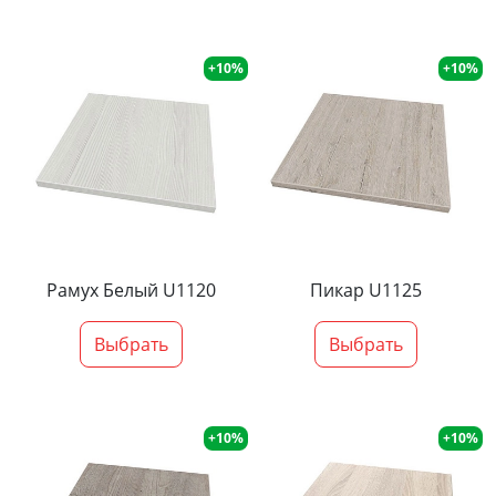
+10%
+10%
Рамух Белый U1120
Пикар U1125
Выбрать
Выбрать
+10%
+10%