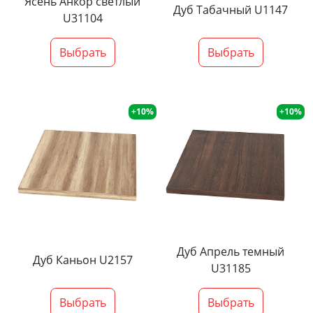
Ясень Анкор светлый
Дуб Табачный U1147
U31104
Выбрать
Выбрать
+10%
+10%
Дуб Апрель темный
Дуб Каньон U2157
U31185
Выбрать
Выбрать