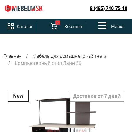
8 (495) 740-75-18
0
Toggle
Каталог
Корзина
Меню
navigation
Главная
Мебель для домашнего кабинета
Компьютерный стол Лайн 30
New
Доставка от 7 дней