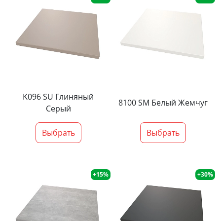
K096 SU Глиняный
8100 SM Белый Жемчуг
Серый
Выбрать
Выбрать
+15%
+30%