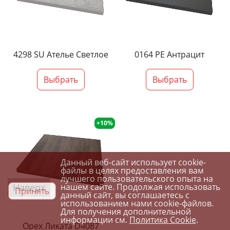
4298 SU Ателье Светлое
0164 PE Антрацит
Выбрать
Выбрать
+10%
Данный веб-сайт использует cookie-
файлы в целях предоставления вам
лучшего пользовательского опыта на
Наверх
нашем сайте. Продолжая использовать
Принять
данный сайт, вы соглашаетесь с
использованием нами cookie-файлов.
Для получения дополнительной
информации см.
Политика Cookie
.
Орех Ликата D4087