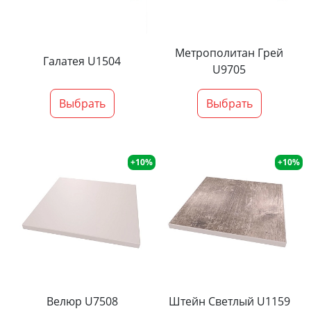
Метрополитан Грей
Галатея U1504
U9705
Выбрать
Выбрать
+10%
+10%
Велюр U7508
Штейн Светлый U1159