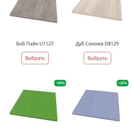
Боб Пайн U1127
Дуб Сонома D8129
Выбрать
Выбрать
+30%
+30%