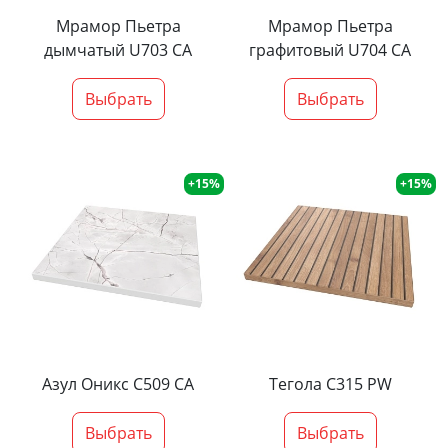
Мрамор Пьетра
Мрамор Пьетра
дымчатый U703 CA
графитовый U704 CA
Выбрать
Выбрать
+15%
+15%
Азул Оникс С509 СА
Тегола С315 PW
Выбрать
Выбрать