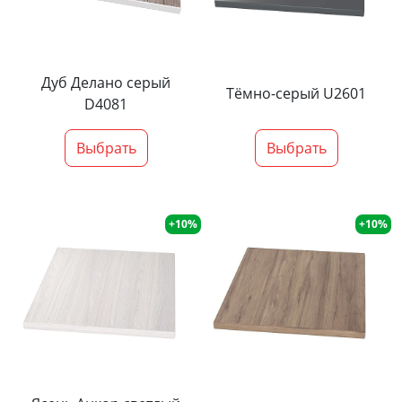
Дуб Делано серый
Тёмно-серый U2601
D4081
Выбрать
Выбрать
+10%
+10%