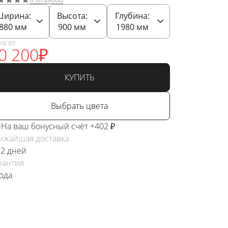
Ширина:
Высота:
Глубина:
880
мм
900
мм
1980
мм
на от
0 200
₽
КУПИТЬ
Выбрать цвета
На ваш бонусный счёт +402 ₽
ижайшая доставка
 2 дней
рантия
года