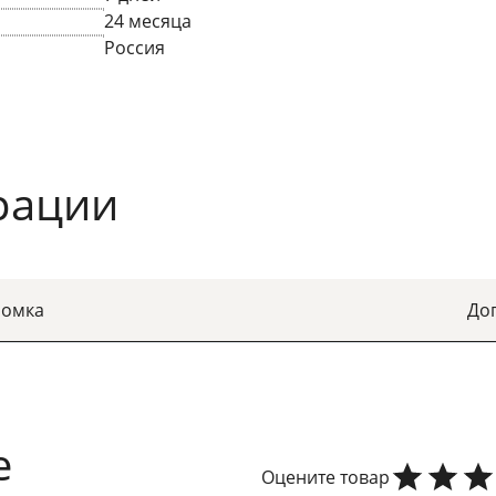
24 месяца
Россия
рации
ромка
До
е
Оцените товар