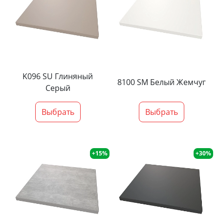
K096 SU Глиняный
8100 SM Белый Жемчуг
Серый
Выбрать
Выбрать
+15%
+30%