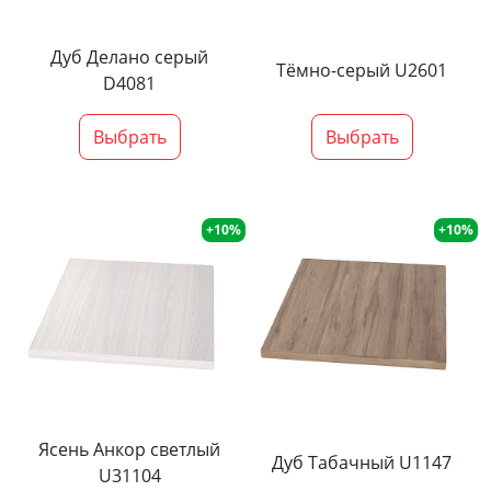
Дуб Делано серый
Тёмно-серый U2601
D4081
Выбрать
Выбрать
+10%
+10%
Ясень Анкор светлый
Дуб Табачный U1147
U31104