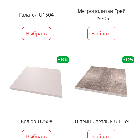
Метрополитан Грей
Галатея U1504
U9705
Выбрать
Выбрать
+10%
+10%
Велюр U7508
Штейн Светлый U1159
Выбрать
Выбрать