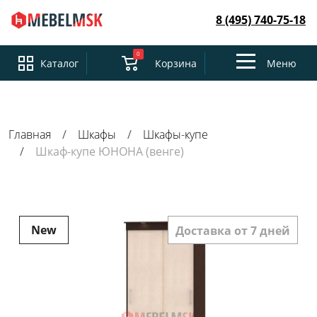
8 (495) 740-75-18
0
Toggle
Каталог
Корзина
Меню
navigation
Главная
Шкафы
Шкафы-купе
Шкаф-купе ЮНОНА (венге)
New
Доставка от 7 дней