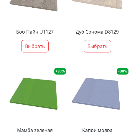
Боб Пайн U1127
Дуб Сонома D8129
Выбрать
Выбрать
+30%
+30%
Мамба зеленая
Капри модра