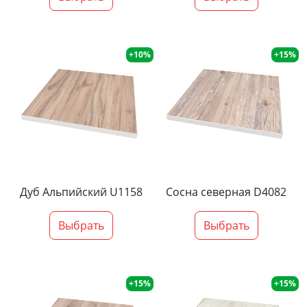
+10%
+15%
Дуб Альпийский U1158
Сосна северная D4082
Выбрать
Выбрать
+15%
+15%