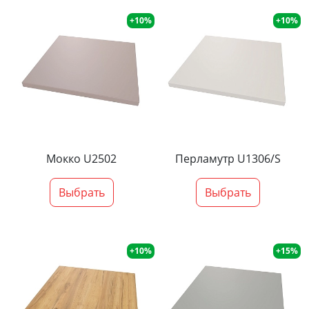
+10%
+10%
Мокко U2502
Перламутр U1306/S
Выбрать
Выбрать
+10%
+15%