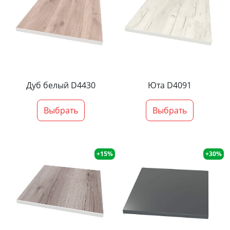
Дуб белый D4430
Юта D4091
Выбрать
Выбрать
+15%
+30%