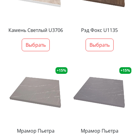
Камень Светлый U3706
Рэд Фокс U1135
Выбрать
Выбрать
+15%
+15%
Мрамор Пьетра
Мрамор Пьетра