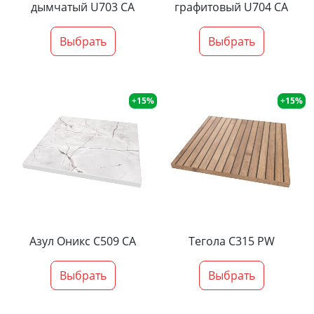
дымчатый U703 CA
графитовый U704 CA
Выбрать
Выбрать
+15%
+15%
Азул Оникс С509 СА
Тегола С315 PW
Выбрать
Выбрать