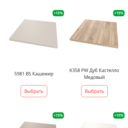
+15%
+15%
K358 PW Дуб Кастелло
5981 BS Кашемир
Медовый
Выбрать
Выбрать
+15%
+15%