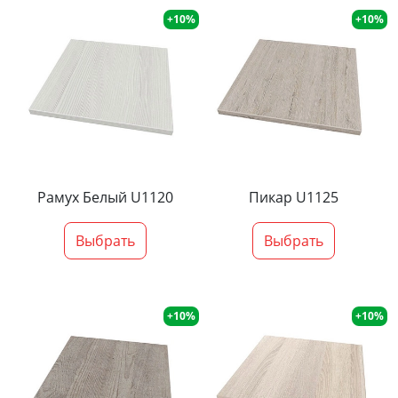
+10%
+10%
Рамух Белый U1120
Пикар U1125
Выбрать
Выбрать
+10%
+10%