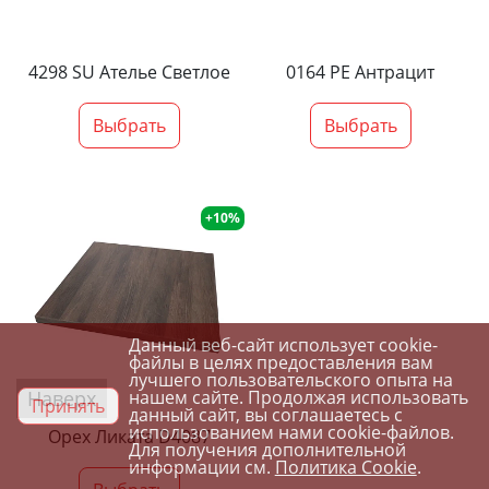
4298 SU Ателье Светлое
0164 PE Антрацит
Выбрать
Выбрать
+10%
Данный веб-сайт использует cookie-
файлы в целях предоставления вам
лучшего пользовательского опыта на
Наверх
нашем сайте. Продолжая использовать
Принять
данный сайт, вы соглашаетесь с
использованием нами cookie-файлов.
Орех Ликата D4087
Для получения дополнительной
информации см.
Политика Cookie
.