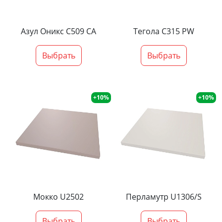
Азул Оникс С509 СА
Тегола С315 PW
Выбрать
Выбрать
+10%
+10%
Мокко U2502
Перламутр U1306/S
Выбрать
Выбрать