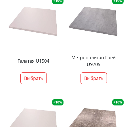
+10%
+10%
Метрополитан Грей
Галатея U1504
U9705
Выбрать
Выбрать
+10%
+10%