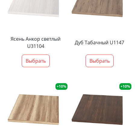
Ясень Анкор светлый
Дуб Табачный U1147
U31104
Выбрать
Выбрать
+10%
+10%