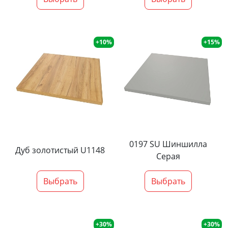
+10%
+15%
0197 SU Шиншилла
Дуб золотистый U1148
Серая
Выбрать
Выбрать
+30%
+30%