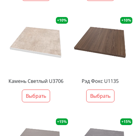
+10%
+10%
Камень Светлый U3706
Рэд Фокс U1135
Выбрать
Выбрать
+15%
+15%