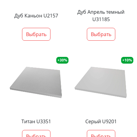
Дуб Апрель темный
Дуб Каньон U2157
U31185
Выбрать
Выбрать
+30%
+10%
Титан U3351
Серый U9201
Выбрать
Выбрать