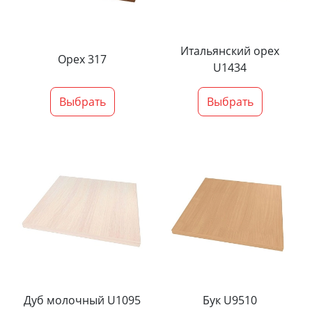
Итальянский орех
Орех 317
U1434
Выбрать
Выбрать
Дуб молочный U1095
Бук U9510