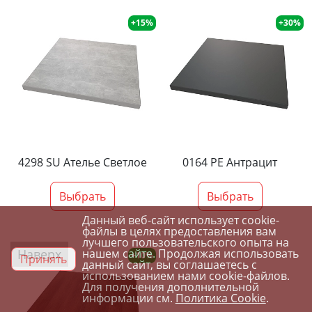
+15%
+30%
4298 SU Ателье Светлое
0164 PE Антрацит
Выбрать
Выбрать
Данный веб-сайт использует cookie-
файлы в целях предоставления вам
лучшего пользовательского опыта на
Наверх
нашем сайте. Продолжая использовать
+10%
Принять
данный сайт, вы соглашаетесь с
использованием нами cookie-файлов.
Для получения дополнительной
информации см.
Политика Cookie
.