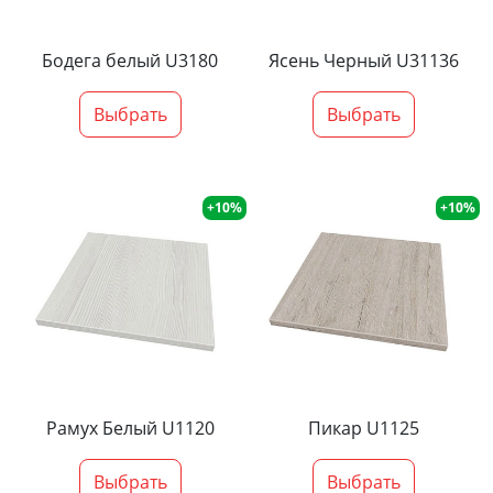
Бодега белый U3180
Ясень Черный U31136
Выбрать
Выбрать
+10%
+10%
Рамух Белый U1120
Пикар U1125
Выбрать
Выбрать