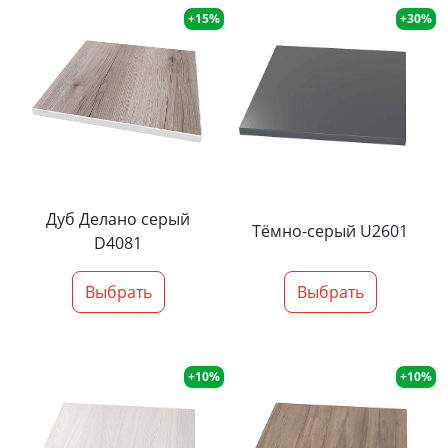
+15%
+30%
Дуб Делано серый
Тёмно-серый U2601
D4081
Выбрать
Выбрать
+10%
+10%