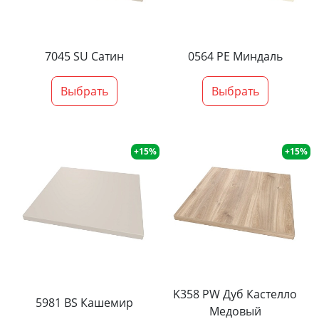
7045 SU Сатин
0564 PE Миндаль
Выбрать
Выбрать
+15%
+15%
K358 PW Дуб Кастелло
5981 BS Кашемир
Медовый