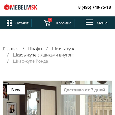
8 (495) 740-75-18
0
Toggle
Каталог
Корзина
Меню
navigation
Главная
Шкафы
Шкафы-купе
Шкафы-купе с ящиками внутри
Шкаф-купе Ронда
New
Доставка от 7 дней