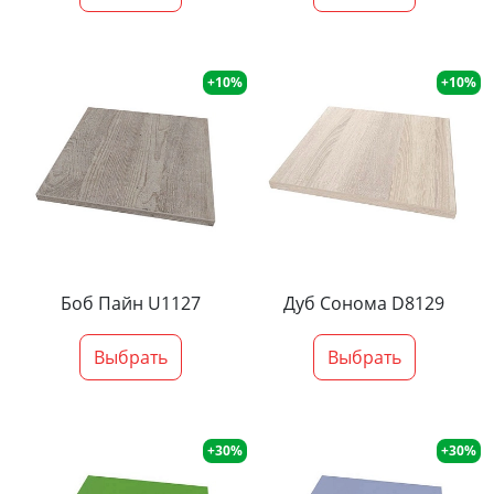
+10%
+10%
Боб Пайн U1127
Дуб Сонома D8129
Выбрать
Выбрать
+30%
+30%