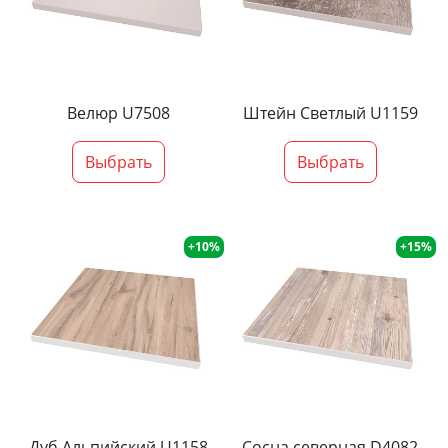
Велюр U7508
Штейн Светлый U1159
Выбрать
Выбрать
+10%
+15%
Дуб Альпийский U1158
Сосна северная D4082