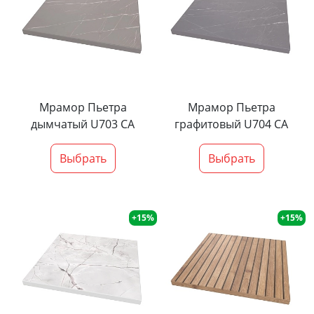
Мрамор Пьетра
Мрамор Пьетра
дымчатый U703 CA
графитовый U704 CA
Выбрать
Выбрать
+15%
+15%