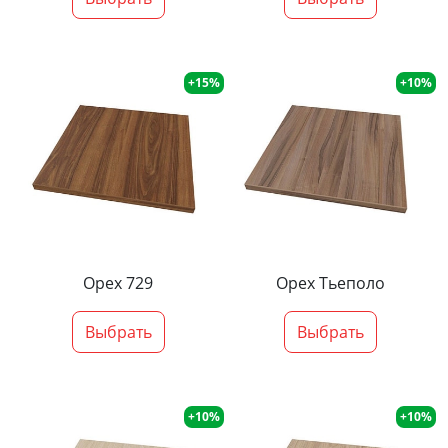
+15%
+10%
Орех 729
Орех Тьеполо
Выбрать
Выбрать
+10%
+10%