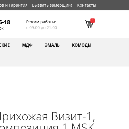
ов и Гарантия
Вызвать замерщика
Контакты
5-18
0
Режим работы:
с 09:00 до 21:00
ок
СКИЕ
МДФ
ЭМАЛЬ
КОМОДЫ
рихожая Визит-1,
омпозиция 1 MSK