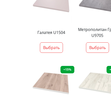
Метрополитан Г
Галатея U1504
U9705
Выбрать
Выбрать
+15%