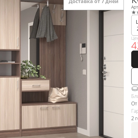
Доставка от 7 дней
Ар
Це
4
Бл
От
Га
2 