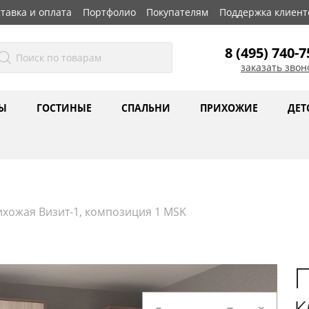
тавка и оплата
Портфолио
Покупателям
Поддержка клиент
8 (495) 740-7
заказать звон
Ы
ГОСТИНЫЕ
СПАЛЬНИ
ПРИХОЖИЕ
ДЕТ
хожая Визит-1, композиция 1 MSK
П
к