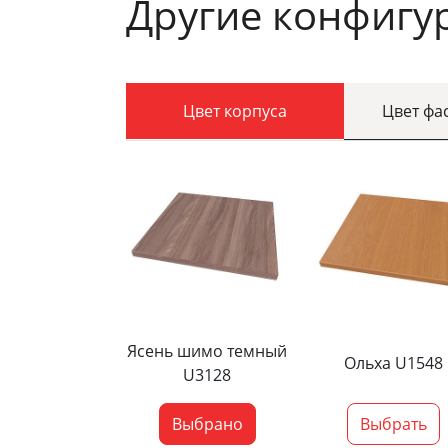
Другие конфигу
Цвет корпуса
Цвет фа
Ясень шимо темный
Ольха U1548
U3128
Выбрано
Выбрать