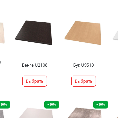
й
Венге U2108
Бук U9510
Выбрать
Выбрать
+10%
+10%
+10%