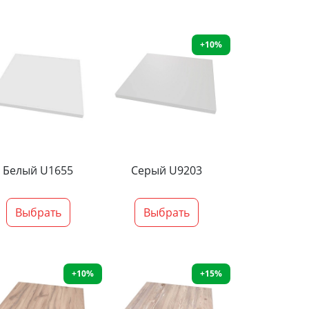
+10%
Белый U1655
Серый U9203
Выбрать
Выбрать
+10%
+15%