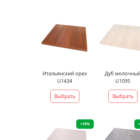
Итальянский орех
Дуб молочны
U1434
U1095
Выбрать
Выбрать
+10%