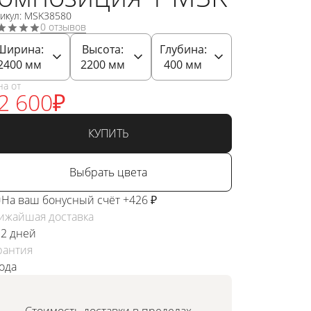
тикул: MSK38580
0 отзывов
Ширина:
Высота:
Глубина:
2400
мм
2200
мм
400
мм
на от
2 600
₽
КУПИТЬ
Выбрать цвета
На ваш бонусный счёт +426 ₽
ижайшая доставка
 2 дней
рантия
года