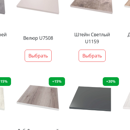
рей
Штейн Светлый
Велюр U7508
U1159
Выбрать
Выбрать
+15%
+15%
+30%