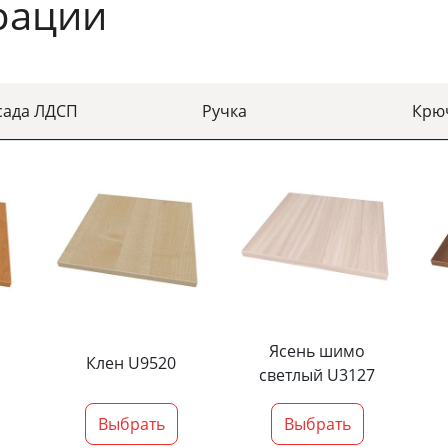
рации
сада ЛДСП
Ручка
Крю
Ясень шимо
Клен U9520
светлый U3127
Выбрать
Выбрать