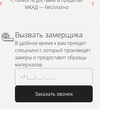
Стоимость доставки в пределах
МКАД — бесплатно
инди
Вызвать замерщика
В удобное время к вам приедет
специалист, который произведёт
замеры и предоставит образцы
материалов.
Заказать звонок