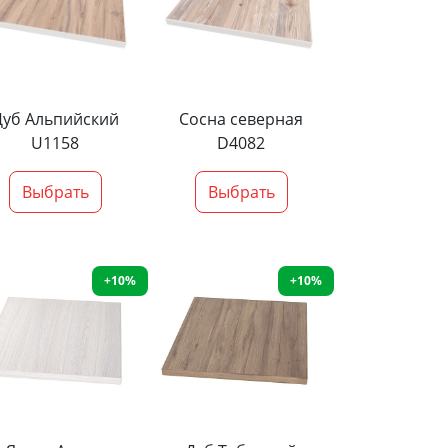
Дуб Альпийский
Сосна северная
U1158
D4082
Выбрать
Выбрать
+10%
+10%