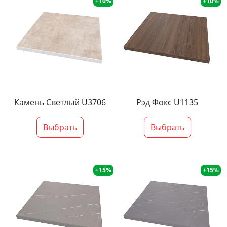
+10%
+10%
Камень Светлый U3706
Рэд Фокс U1135
Выбрать
Выбрать
+15%
+15%