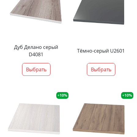
Дуб Делано серый
Тёмно-серый U2601
D4081
Выбрать
Выбрать
+10%
+10%