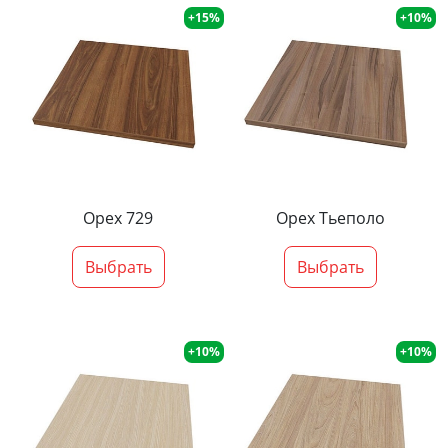
+15%
+10%
Орех 729
Орех Тьеполо
Выбрать
Выбрать
+10%
+10%