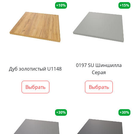
+10%
+15%
0197 SU Шиншилла
Дуб золотистый U1148
Серая
Выбрать
Выбрать
+30%
+30%