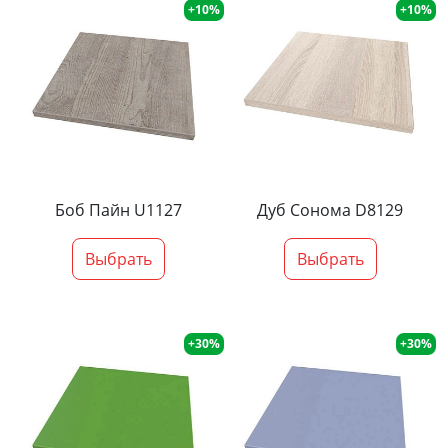
+10%
+10%
Боб Пайн U1127
Дуб Сонома D8129
Выбрать
Выбрать
+30%
+30%