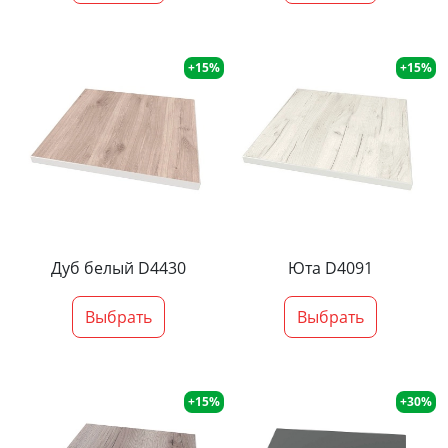
+15%
+15%
Дуб белый D4430
Юта D4091
Выбрать
Выбрать
+15%
+30%