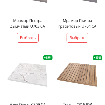
Мрамор Пьетра
Мрамор Пьетра
дымчатый U703 CA
графитовый U704 CA
Выбрать
Выбрать
+15%
+15%
Азул Оникс С509 СА
Тегола С315 PW