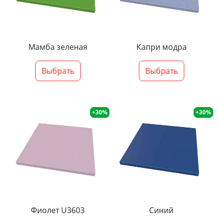
Мамба зеленая
Капри модра
Выбрать
Выбрать
+30%
+30%
Фиолет U3603
Синий