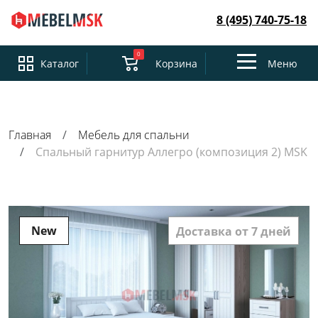
8 (495) 740-75-18
0
Toggle
Каталог
Корзина
Меню
navigation
Главная
Мебель для спальни
Спальный гарнитур Аллегро (композиция 2) MSK
New
Доставка от 7 дней