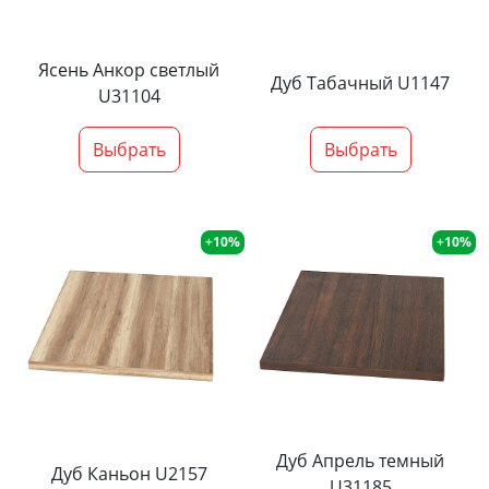
Ясень Анкор светлый
Дуб Табачный U1147
U31104
Выбрать
Выбрать
+10%
+10%
Дуб Апрель темный
Дуб Каньон U2157
U31185