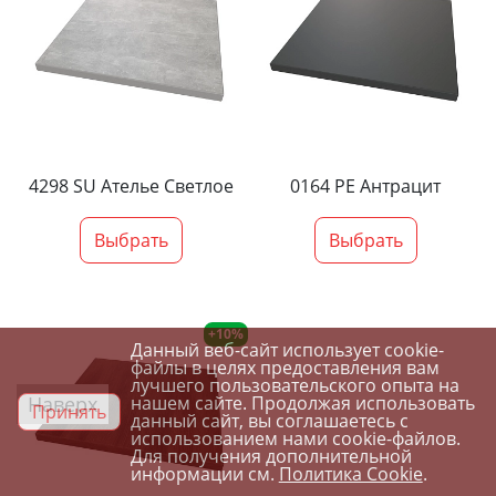
4298 SU Ателье Светлое
0164 PE Антрацит
Выбрать
Выбрать
+10%
Данный веб-сайт использует cookie-
файлы в целях предоставления вам
лучшего пользовательского опыта на
Наверх
нашем сайте. Продолжая использовать
Принять
данный сайт, вы соглашаетесь с
использованием нами cookie-файлов.
Для получения дополнительной
информации см.
Политика Cookie
.