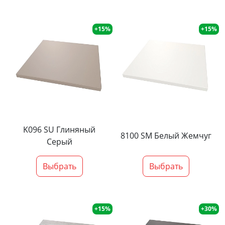
+15%
+15%
K096 SU Глиняный
8100 SM Белый Жемчуг
Серый
Выбрать
Выбрать
+15%
+30%