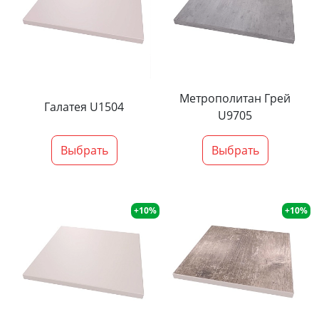
Метрополитан Грей
Галатея U1504
U9705
Выбрать
Выбрать
+10%
+10%