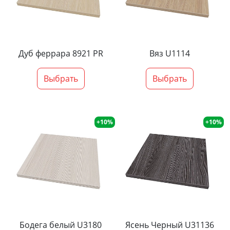
Дуб феррара 8921 PR
Вяз U1114
Выбрать
Выбрать
+10%
+10%
Бодега белый U3180
Ясень Черный U31136