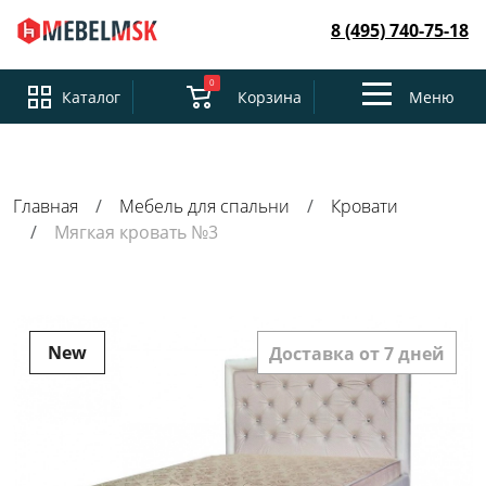
8 (495) 740-75-18
0
Toggle
Каталог
Корзина
Меню
navigation
Главная
Мебель для спальни
Кровати
Мягкая кровать №3
New
Доставка от 7 дней