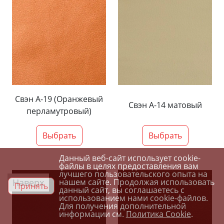
Свэн А-19 (Оранжевый
Свэн А-14 матовый
перламутровый)
Выбрать
Выбрать
Данный веб-сайт использует cookie-
файлы в целях предоставления вам
лучшего пользовательского опыта на
Наверх
нашем сайте. Продолжая использовать
Принять
данный сайт, вы соглашаетесь с
использованием нами cookie-файлов.
Для получения дополнительной
информации см.
Политика Cookie
.