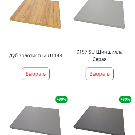
0197 SU Шиншилла
Дуб золотистый U1148
Серая
Выбрать
Выбрать
+30%
+30%