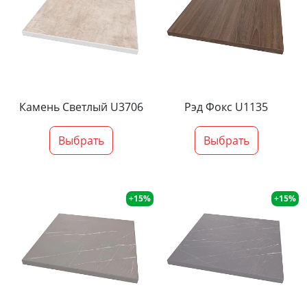
Камень Светлый U3706
Рэд Фокс U1135
Выбрать
Выбрать
+15%
+15%