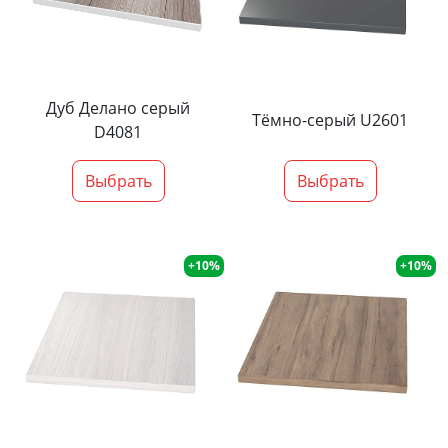
Дуб Делано серый
Тёмно-серый U2601
D4081
Выбрать
Выбрать
+10%
+10%