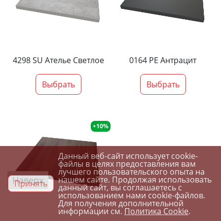
4298 SU Ателье Светлое
0164 PE Антрацит
Выбрать
Выбрать
+10%
Данный веб-сайт использует cookie-
файлы в целях предоставления вам
лучшего пользовательского опыта на
Наверх
нашем сайте. Продолжая использовать
Принять
данный сайт, вы соглашаетесь с
использованием нами cookie-файлов.
Для получения дополнительной
информации см.
Политика Cookie
.