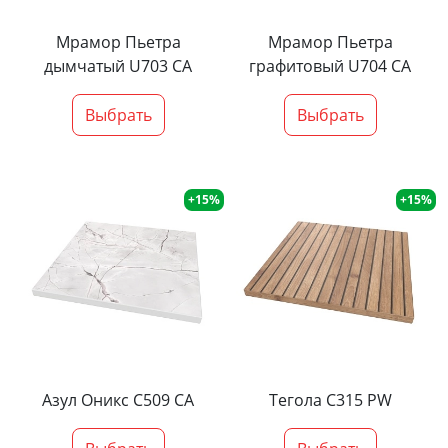
Мрамор Пьетра
Мрамор Пьетра
дымчатый U703 CA
графитовый U704 CA
Выбрать
Выбрать
+15%
+15%
Азул Оникс С509 СА
Тегола С315 PW