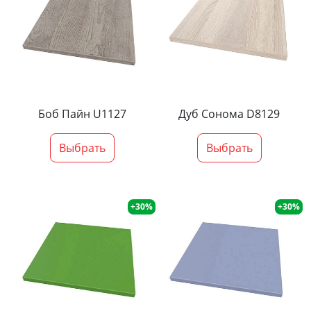
Боб Пайн U1127
Дуб Сонома D8129
Выбрать
Выбрать
+30%
+30%