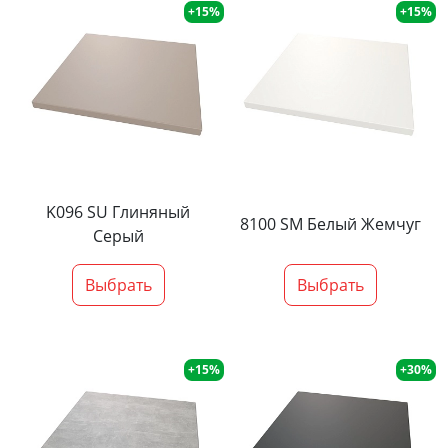
+15%
+15%
K096 SU Глиняный
8100 SM Белый Жемчуг
Серый
Выбрать
Выбрать
+15%
+30%