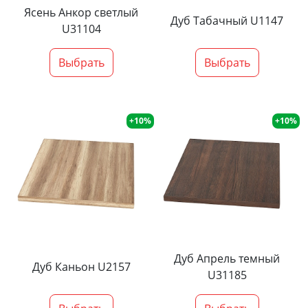
Ясень Анкор светлый
Дуб Табачный U1147
U31104
Выбрать
Выбрать
+10%
+10%
Дуб Апрель темный
Дуб Каньон U2157
U31185