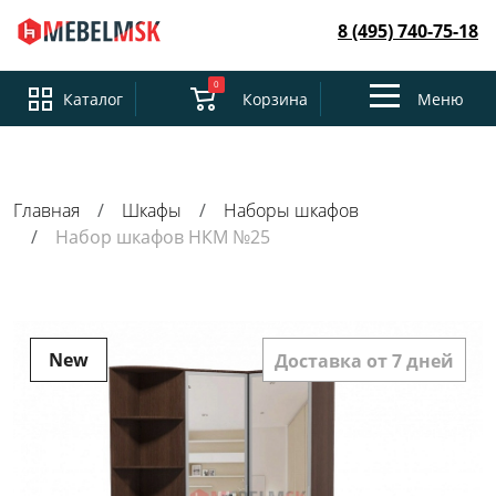
8 (495) 740-75-18
0
Toggle
Каталог
Корзина
Меню
navigation
Главная
Шкафы
Наборы шкафов
Набор шкафов НКМ №25
New
Доставка от 7 дней