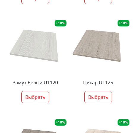
+10%
+10%
Рамух Белый U1120
Пикар U1125
Выбрать
Выбрать
+10%
+10%