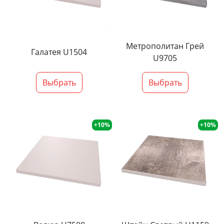
Метрополитан Грей
Галатея U1504
U9705
Выбрать
Выбрать
+10%
+10%