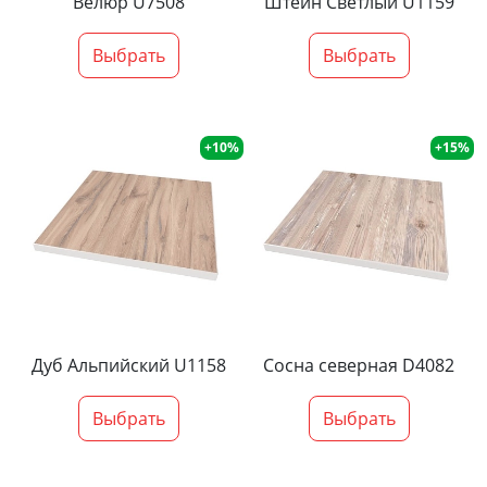
Велюр U7508
Штейн Светлый U1159
Выбрать
Выбрать
+10%
+15%
Дуб Альпийский U1158
Сосна северная D4082
Выбрать
Выбрать