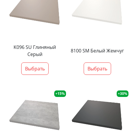
K096 SU Глиняный
8100 SM Белый Жемчуг
Серый
Выбрать
Выбрать
+15%
+30%