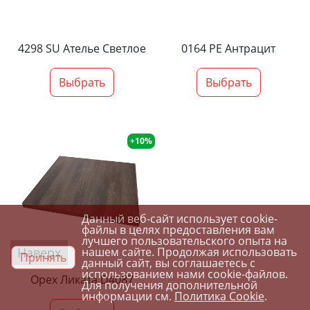
4298 SU Ателье Светлое
0164 PE Антрацит
Выбрать
Выбрать
+10%
Данный веб-сайт использует cookie-
файлы в целях предоставления вам
лучшего пользовательского опыта на
Наверх
нашем сайте. Продолжая использовать
Принять
данный сайт, вы соглашаетесь с
использованием нами cookie-файлов.
Орех Ликата D4087
Для получения дополнительной
информации см.
Политика Cookie
.