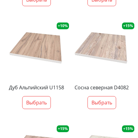
+10%
+15%
Дуб Альпийский U1158
Сосна северная D4082
Выбрать
Выбрать
+15%
+15%