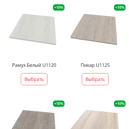
+10%
+10%
Рамух Белый U1120
Пикар U1125
Выбрать
Выбрать
+10%
+10%