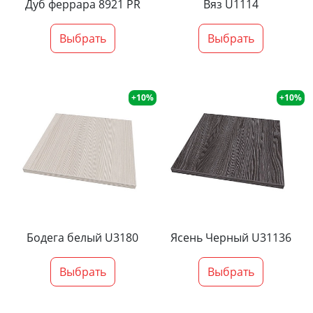
Дуб феррара 8921 PR
Вяз U1114
Выбрать
Выбрать
+10%
+10%
Бодега белый U3180
Ясень Черный U31136
Выбрать
Выбрать