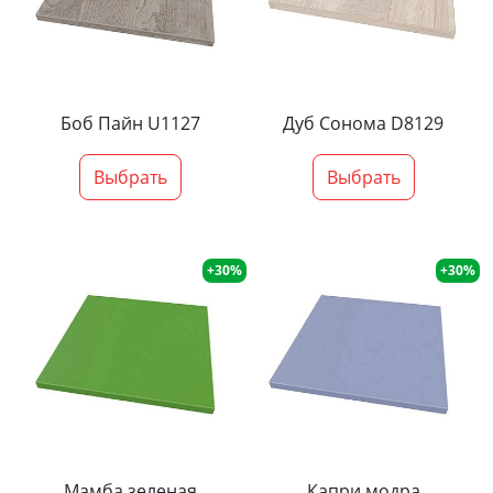
Боб Пайн U1127
Дуб Сонома D8129
Выбрать
Выбрать
+30%
+30%
Мамба зеленая
Капри модра