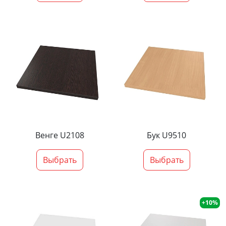
Венге U2108
Бук U9510
Выбрать
Выбрать
+10%