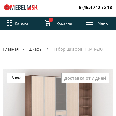
8 (495) 740-75-18
0
Toggle
Каталог
Корзина
Меню
navigation
Главная
Шкафы
Набор шкафов НКМ №30.1
New
Доставка от 7 дней