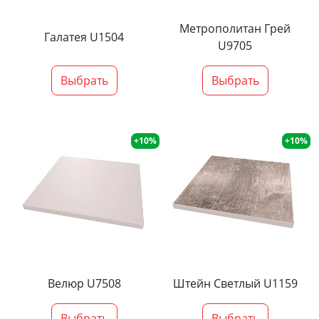
Метрополитан Грей
Галатея U1504
U9705
Выбрать
Выбрать
+10%
+10%
Велюр U7508
Штейн Светлый U1159
Выбрать
Выбрать