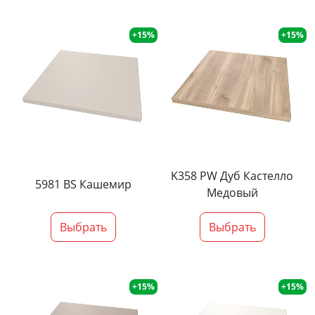
+15%
+15%
K358 PW Дуб Кастелло
5981 BS Кашемир
Медовый
Выбрать
Выбрать
+15%
+15%