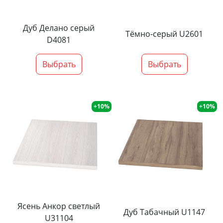
Дуб Делано серый
Тёмно-серый U2601
D4081
Выбрать
Выбрать
+10%
+10%
Ясень Анкор светлый
Дуб Табачный U1147
U31104