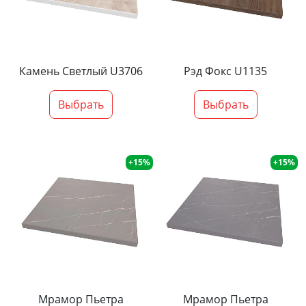
Камень Светлый U3706
Рэд Фокс U1135
Выбрать
Выбрать
+15%
+15%
Мрамор Пьетра
Мрамор Пьетра