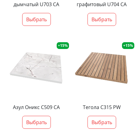
дымчатый U703 CA
графитовый U704 CA
Выбрать
Выбрать
+15%
+15%
Азул Оникс С509 СА
Тегола С315 PW
Выбрать
Выбрать