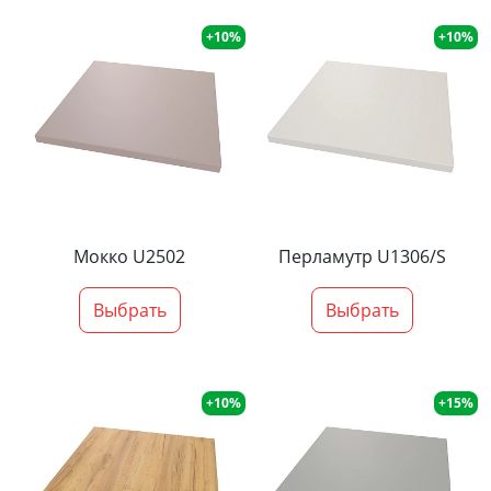
+10%
+10%
Мокко U2502
Перламутр U1306/S
Выбрать
Выбрать
+10%
+15%