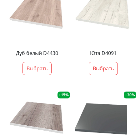
Дуб белый D4430
Юта D4091
Выбрать
Выбрать
+15%
+30%