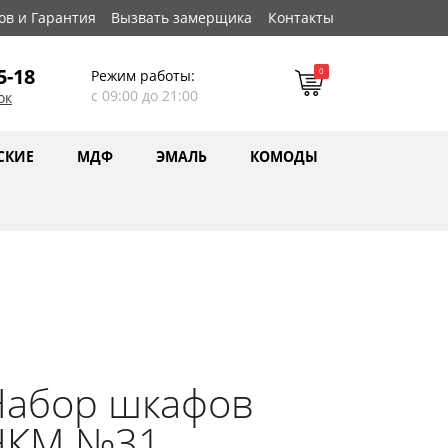
ов и Гарантия
Вызвать замерщика
Контакты
5-18
0
Режим работы:
с 09:00 до 21:00
ок
СКИЕ
МДФ
ЭМАЛЬ
КОМОДЫ
Набор шкафов
НКМ №31