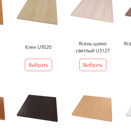
Ясень шимо
Яс
Клен U9520
светлый U3127
Выбрать
Выбрать