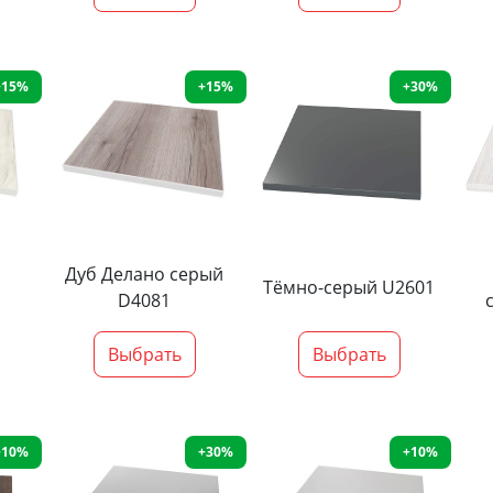
+15%
+15%
+30%
Дуб Делано серый
Тёмно-серый U2601
D4081
Выбрать
Выбрать
+10%
+30%
+10%