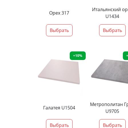
Итальянский ор
Орех 317
U1434
Выбрать
Выбрать
+10%
Метрополитан Г
Галатея U1504
U9705
Выбрать
Выбрать