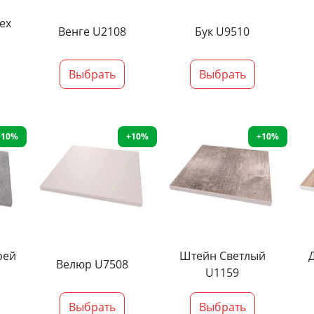
ех
Венге U2108
Бук U9510
Выбрать
Выбрать
+10%
+10%
+10%
рей
Штейн Светлый
Велюр U7508
U1159
Выбрать
Выбрать