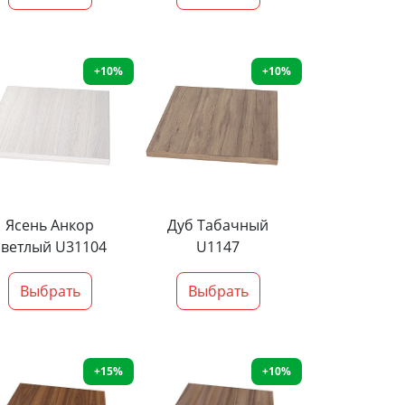
+10%
+10%
Ясень Анкор
Дуб Табачный
светлый U31104
U1147
Выбрать
Выбрать
+15%
+10%