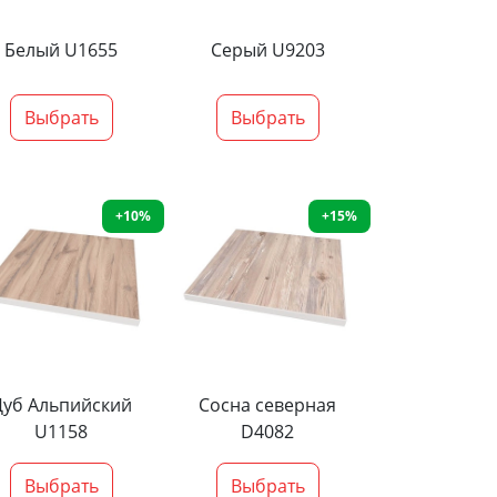
Белый U1655
Серый U9203
Выбрать
Выбрать
+10%
+15%
Дуб Альпийский
Сосна северная
U1158
D4082
Выбрать
Выбрать