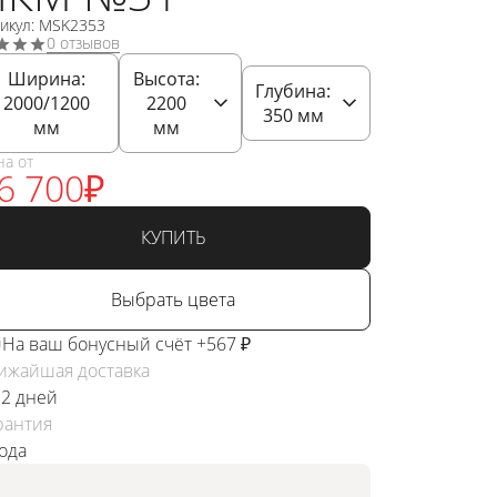
икул: MSK2353
0 отзывов
Ширина:
Высота:
Глубина:
2000/1200
2200
350
мм
мм
мм
на от
6 700
₽
КУПИТЬ
Выбрать цвета
На ваш бонусный счёт +567 ₽
ижайшая доставка
 2 дней
рантия
года