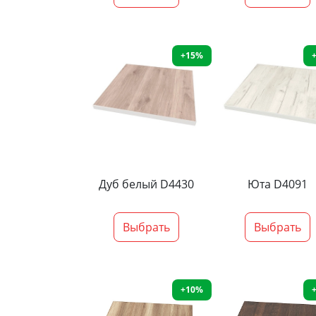
+15%
Дуб белый D4430
Юта D4091
Выбрать
Выбрать
+10%