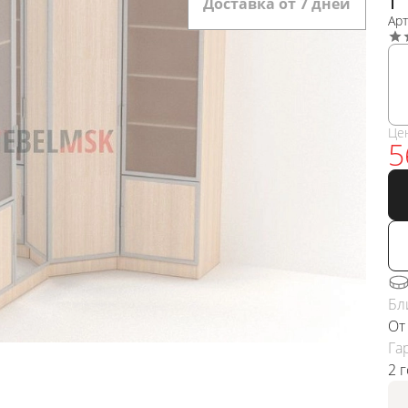
Доставка от 7 дней
Арт
Це
5
Бл
От
Га
2 