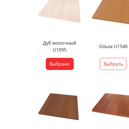
Дуб молочный
Ольха U1548
U1095
Выбрано
Выбрать