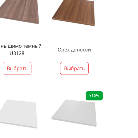
ень шимо темный
Орех донской
U3128
Выбрать
Выбрать
+10%