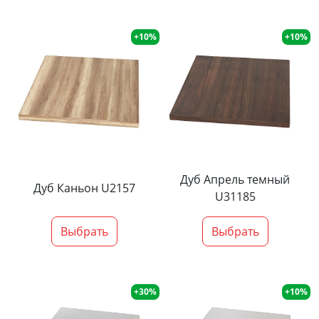
+10%
+10%
Дуб Апрель темный
Дуб Каньон U2157
U31185
Выбрать
Выбрать
+30%
+10%