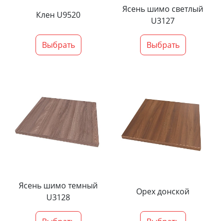
Ясень шимо светлый
Клен U9520
U3127
Выбрать
Выбрать
Ясень шимо темный
Орех донской
U3128