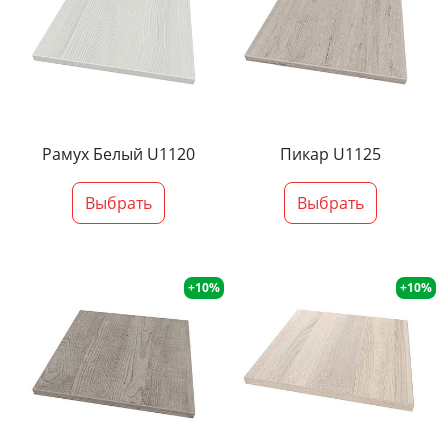
Рамух Белый U1120
Пикар U1125
Выбрать
Выбрать
+10%
+10%