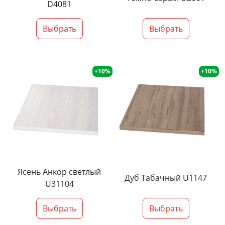
D4081
Выбрать
Выбрать
+10%
+10%
Ясень Анкор светлый
Дуб Табачный U1147
U31104
Выбрать
Выбрать