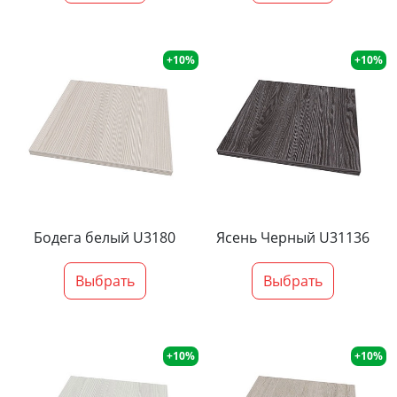
+10%
+10%
Бодега белый U3180
Ясень Черный U31136
Выбрать
Выбрать
+10%
+10%