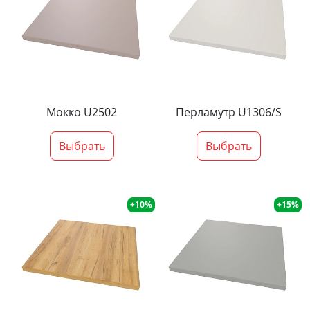
Мокко U2502
Перламутр U1306/S
Выбрать
Выбрать
+10%
+15%