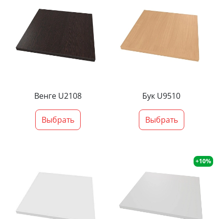
Венге U2108
Бук U9510
Выбрать
Выбрать
+10%