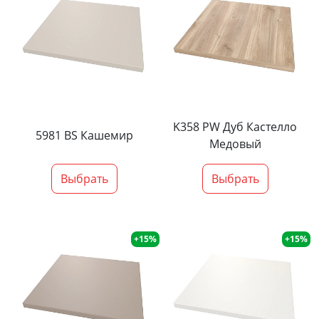
K358 PW Дуб Кастелло
5981 BS Кашемир
Медовый
Выбрать
Выбрать
+15%
+15%