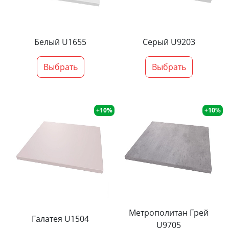
Белый U1655
Серый U9203
Выбрать
Выбрать
+10%
+10%
Метрополитан Грей
Галатея U1504
U9705