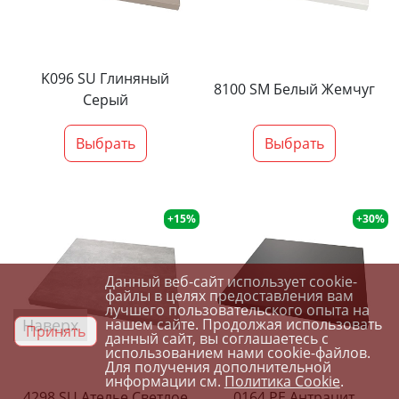
K096 SU Глиняный
8100 SM Белый Жемчуг
Серый
Выбрать
Выбрать
+15%
+30%
Данный веб-сайт использует cookie-
файлы в целях предоставления вам
лучшего пользовательского опыта на
Наверх
нашем сайте. Продолжая использовать
Принять
данный сайт, вы соглашаетесь с
использованием нами cookie-файлов.
Для получения дополнительной
информации см.
Политика Cookie
.
4298 SU Ателье Светлое
0164 PE Антрацит