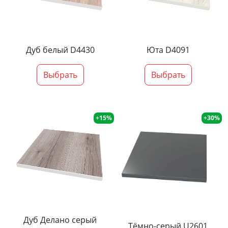
Дуб белый D4430
Юта D4091
Выбрать
Выбрать
+15%
+30%
Дуб Делано серый
Тёмно-серый U2601