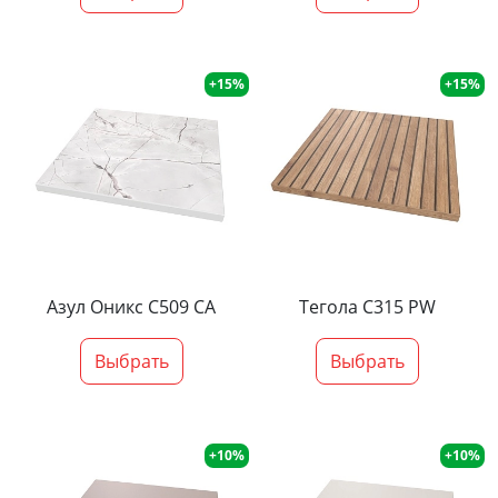
+15%
+15%
Азул Оникс С509 СА
Тегола С315 PW
Выбрать
Выбрать
+10%
+10%