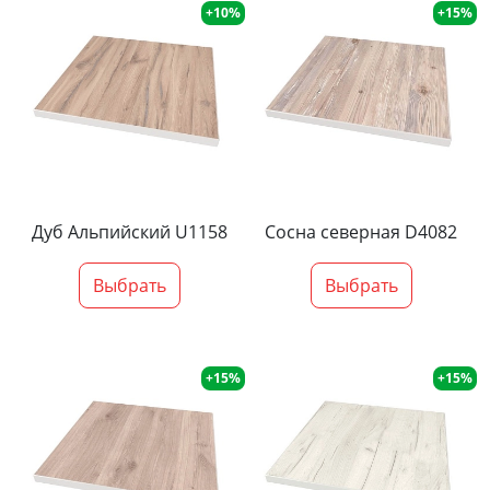
+10%
+15%
Дуб Альпийский U1158
Сосна северная D4082
Выбрать
Выбрать
+15%
+15%