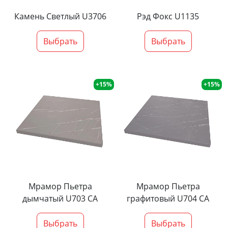
Камень Светлый U3706
Рэд Фокс U1135
Выбрать
Выбрать
+15%
+15%
Мрамор Пьетра
Мрамор Пьетра
дымчатый U703 CA
графитовый U704 CA
Выбрать
Выбрать